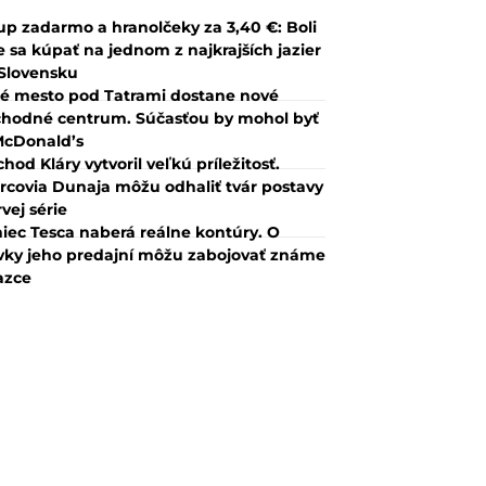
up zadarmo a hranolčeky za 3,40 €: Boli
 sa kúpať na jednom z najkrajších jazier
Slovensku
é mesto pod Tatrami dostane nové
hodné centrum. Súčasťou by mohol byť
McDonald’s
hod Kláry vytvoril veľkú príležitosť.
rcovia Dunaja môžu odhaliť tvár postavy
rvej série
iec Tesca naberá reálne kontúry. O
vky jeho predajní môžu zabojovať známe
azce