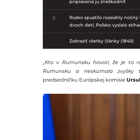
pripravená ju zneškodniť
Rusko spustilo rozsiahly nočný
3.
dvoch detí, Poľsko vyslalo stíh
Zobraziť všetky články (1840)
„Kto v Rumunsku hovorí, že je to 
Rumunsku a neskúmala zvyšky t
predsedníčku Európskej komisie
Ursu