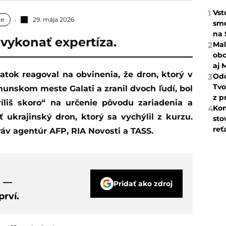
Vst
1
ne
29. mája 2026
sme
na 
vykonať expertíza.
Mal
2
obc
aj 
Odc
3
Tvo
unskom meste Galati a zranil dvoch ľudí, bol
z p
íliš skoro“ na určenie pôvodu zariadenia a
Kon
4
ť ukrajinský dron, ktorý sa vychýlil z kurzu.
sto
reť
áv agentúr AFP, RIA Novosti a TASS.
s —
Pridať ako zdroj
rví.