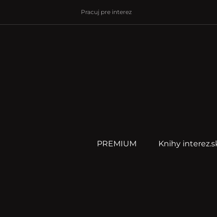
Pracuj pre interez
PREMIUM
Knihy interez.s