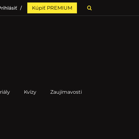
rihlásiť
Kúpiť PREMIUM
riály
Kvízy
Zaujímavosti