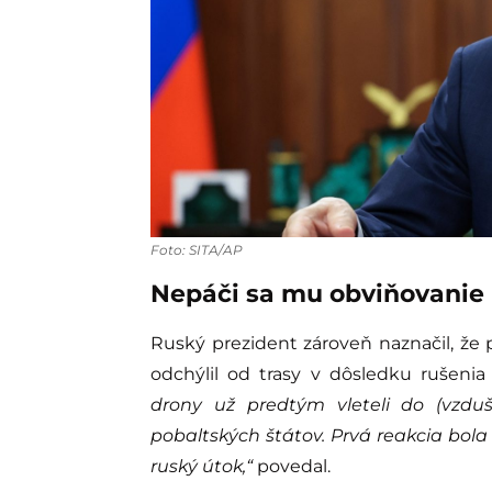
Foto: SITA/AP
Nepáči sa mu obviňovanie
Ruský prezident zároveň naznačil, že 
odchýlil od trasy v dôsledku rušenia
drony už predtým vleteli do (vzduš
pobaltských štátov. Prvá reakcia bol
ruský útok,“
povedal.