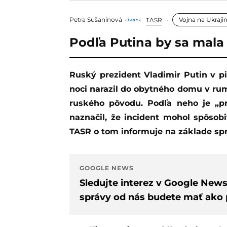
Petra Sušaninová
Vojna na Ukraji
TASR
Podľa Putina by sa mala 
Ruský prezident Vladimir Putin v piatok reagoval na obvinenia, že dron, ktorý v
noci narazil do obytného domu v rum
ruského pôvodu. Podľa neho je „pr
naznačil, že incident mohol spôsobi
TASR o tom informuje na základe spr
GOOGLE NEWS
Sledujte interez v Google New
správy od nás budete mať ako p