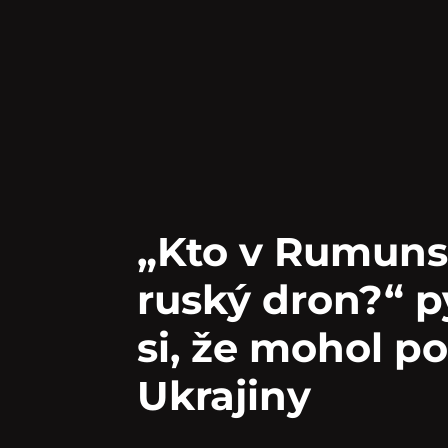
„Kto v Rumunsk
ruský dron?“ pý
si, že mohol p
Ukrajiny