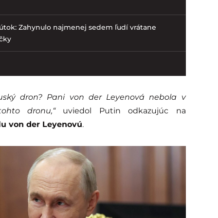
 útok: Zahynulo najmenej sedem ľudí vrátane
ačky
ruský dron? Pani von der Leyenová nebola v
ohto dronu,“
uviedol Putin odkazujúc na
lu von der Leyenovú
.