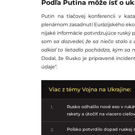
Podľa Putina môže ísť o uk
Putin na tlačovej konferencii v kaz
plenárnom zasadnutí Eurázijského eko
nijaké informácie potvrdzujúce ruský
som sa dozvedel, že sa niečo stalo 
odkiaľ to lietadlo pochádza, kým sa n
Dodal, že Rusko je pripravené incide
údaje“.
Viac z témy Vojna na Ukrajine:
Rusko odhalilo nové eso v ruká
1.
rakety a útočiť na viacero cieľo
Poľsko potvrdilo dopad ruskej s
2.