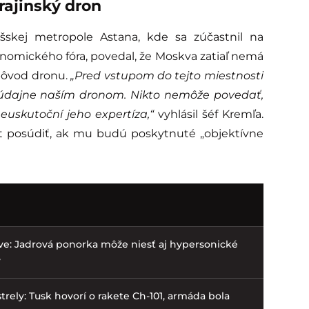
rajinský dron
ašskej metropole Astana, kde sa zúčastnil na
nomického fóra, povedal, že Moskva zatiaľ nemá
 pôvod dronu.
„Pred vstupom do tejto miestnosti
s údajne naším dronom. Nikto nemôže povedať,
euskutoční jeho expertíza,“
vyhlásil šéf Kremľa.
nt posúdiť, ak mu budú poskytnuté „objektívne
ve: Jadrová ponorka môže niesť aj hypersonické
v
trely: Tusk hovorí o rakete Ch-101, armáda bola