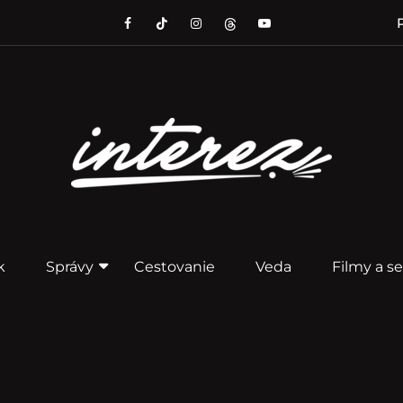
P
k
Správy
Cestovanie
Veda
Filmy a se