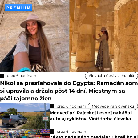
pred 6 hodinami
Slováci a Česi v zahraničí
Nikol sa presťahovala do Egypta: Ramadán som
si upravila a držala pôst 14 dní. Miestnym sa
páči tajomno žien
pred 6 hodinami
Medvede na Slovensku
Medveď pri Rajeckej Lesnej naháňal
auto aj cyklistov. Viniť treba človeka
pred 6 hodinami
Zákaz nedeľného predaja? Chceli ho aj