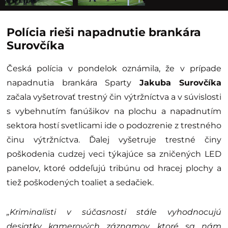
Polícia rieši napadnutie brankára
Surovčíka
Česká polícia v pondelok oznámila, že v prípade
napadnutia brankára Sparty
Jakuba Surovčíka
začala vyšetrovať trestný čin výtržníctva a v súvislosti
s vybehnutím fanúšikov na plochu a napadnutím
sektora hostí svetlicami ide o podozrenie z trestného
činu výtržníctva. Ďalej vyšetruje trestné činy
poškodenia cudzej veci týkajúce sa zničených LED
panelov, ktoré oddeľujú tribúnu od hracej plochy a
tiež poškodených toaliet a sedačiek.
„Kriminalisti v súčasnosti stále vyhodnocujú
desiatky kamerových záznamov, ktoré sa nám