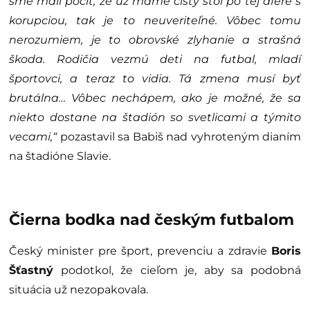
sme mali pocit, že už máme čistý stôl po tej afére s
korupciou, tak je to neuveriteľné. Vôbec tomu
nerozumiem, je to obrovské zlyhanie a strašná
škoda. Rodičia vezmú deti na futbal, mladí
športovci, a teraz to vidia. Tá zmena musí byť
brutálna… Vôbec nechápem, ako je možné, že sa
niekto dostane na štadión so svetlicami a týmito
vecami,“
pozastavil sa Babiš nad vyhroteným dianím
na štadióne Slavie.
Čierna bodka nad českým futbalom
Český minister pre šport, prevenciu a zdravie
Boris
Šťastný
podotkol, že cieľom je, aby sa podobná
situácia už nezopakovala.