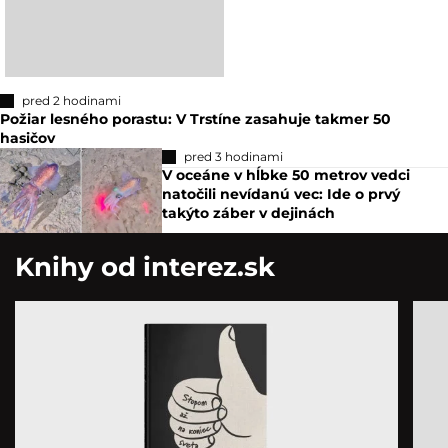
pred 2 hodinami
Požiar lesného porastu: V Trstíne zasahuje takmer 50
hasičov
pred 3 hodinami
V oceáne v hĺbke 50 metrov vedci
natočili nevídanú vec: Ide o prvý
takýto záber v dejinách
Knihy od interez.sk