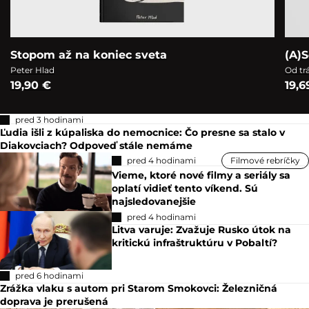
Stopom až na koniec sveta
(A)S
Peter Hlad
Od tr
19,90 €
19,6
pred 3 hodinami
Ľudia išli z kúpaliska do nemocnice: Čo presne sa stalo v
Diakovciach? Odpoveď stále nemáme
pred 4 hodinami
Filmové rebríčky
Vieme, ktoré nové filmy a seriály sa
oplatí vidieť tento víkend. Sú
najsledovanejšie
pred 4 hodinami
Litva varuje: Zvažuje Rusko útok na
kritickú infraštruktúru v Pobaltí?
pred 6 hodinami
Zrážka vlaku s autom pri Starom Smokovci: Železničná
doprava je prerušená