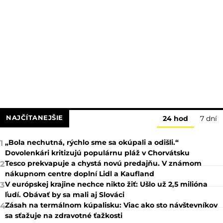
NAJČÍTANEJŠIE
24 hod
7 dní
„Bola nechutná, rýchlo sme sa okúpali a odišli.“
1
Dovolenkári kritizujú populárnu pláž v Chorvátsku
Tesco prekvapuje a chystá novú predajňu. V známom
2
nákupnom centre doplní Lidl a Kaufland
V európskej krajine nechce nikto žiť: Ušlo už 2,5 milióna
3
ľudí. Obávať by sa mali aj Slováci
Zásah na termálnom kúpalisku: Viac ako sto návštevníkov
4
sa sťažuje na zdravotné ťažkosti