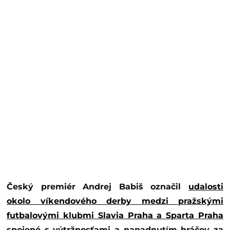
Český premiér Andrej Babiš označil
udalosti
okolo víkendového derby medzi pražskými
futbalovými klubmi Slavia Praha a Sparta Praha
spojené s výtržnosťami a napadnutím hráčov za