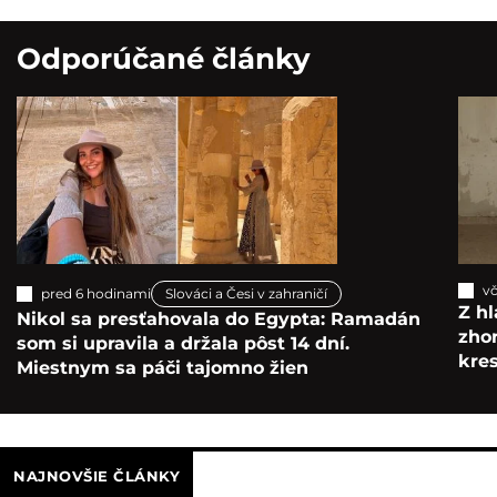
Odporúčané články
vč
pred 6 hodinami
Slováci a Česi v zahraničí
Z hl
Nikol sa presťahovala do Egypta: Ramadán
zho
som si upravila a držala pôst 14 dní.
kre
Miestnym sa páči tajomno žien
NAJNOVŠIE ČLÁNKY