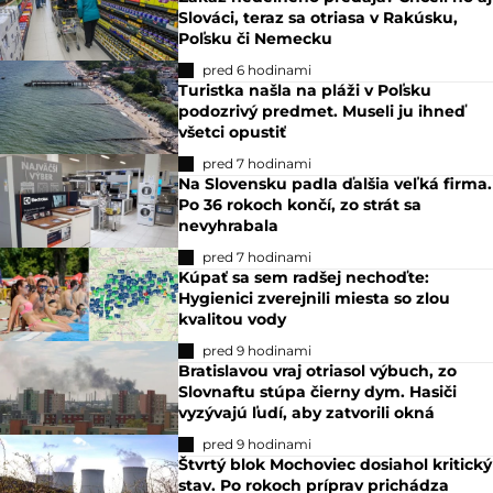
Slováci, teraz sa otriasa v Rakúsku,
Poľsku či Nemecku
pred 6 hodinami
Turistka našla na pláži v Poľsku
podozrivý predmet. Museli ju ihneď
všetci opustiť
pred 7 hodinami
Na Slovensku padla ďalšia veľká firma.
Po 36 rokoch končí, zo strát sa
nevyhrabala
pred 7 hodinami
Kúpať sa sem radšej nechoďte:
Hygienici zverejnili miesta so zlou
kvalitou vody
pred 9 hodinami
Bratislavou vraj otriasol výbuch, zo
Slovnaftu stúpa čierny dym. Hasiči
vyzývajú ľudí, aby zatvorili okná
pred 9 hodinami
Štvrtý blok Mochoviec dosiahol kritický
stav. Po rokoch príprav prichádza