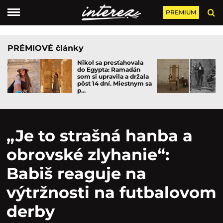
PREMIUM
PRÉMIOVÉ články
Nikol sa presťahovala
do Egypta: Ramadán
som si upravila a držala
pôst 14 dní. Miestnym sa
p...
„Je to strašná hanba a
obrovské zlyhanie“:
Babiš reaguje na
výtržnosti na futbalovom
derby