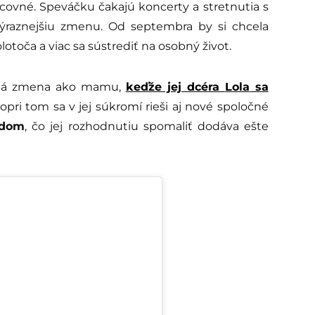
acovné. Speváčku čakajú koncerty a stretnutia s
výraznejšiu zmenu. Od septembra by si chcela
toča a viac sa sústrediť na osobný život.
žitá zmena ako mamu,
keďže jej dcéra
Lola
sa
Popri tom sa v jej súkromí rieši aj nové spoločné
ědom
, čo jej rozhodnutiu spomaliť dodáva ešte