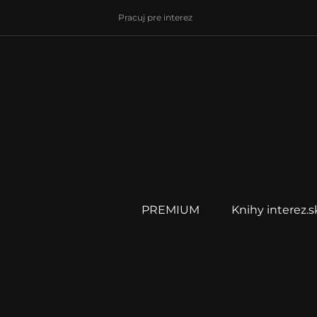
Pracuj pre interez
PREMIUM
Knihy interez.s