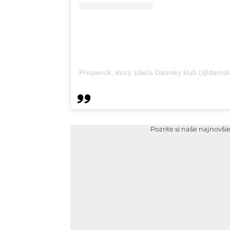
Príspevok, ktorý zdieľa Dámsky klub (@damsk
Pozrite si naše najnovši