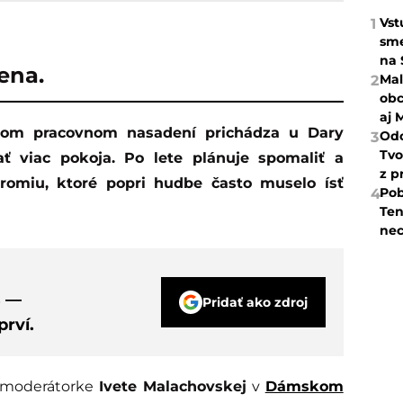
Vst
1
sme
na 
ena.
Mal
2
obc
aj 
Odc
3
Tvo
ať viac pokoja. Po lete plánuje spomaliť a
z p
kromiu, ktoré popri hudbe často muselo ísť
Pob
4
Ten
nec
s —
Pridať ako zdroj
rví.
a moderátorke
Ivete Malachovskej
v
Dámskom