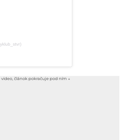
yklub_stvr)
e video, článok pokračuje pod ním ↓