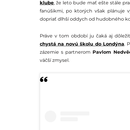
klube
, že leto bude mať ešte stále pr
fanúšikmi, po ktorých však plánuje 
dopriať dlhší oddych od hudobného kolo
Práve v tom období ju čaká aj dôle
chystá na novú školu do Londýna
. 
zázemie s partnerom
Pavlom Nedv
väčší zmysel.