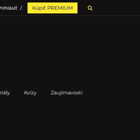
rihlásiť
Kúpiť PREMIUM
riály
Kvízy
Zaujímavosti