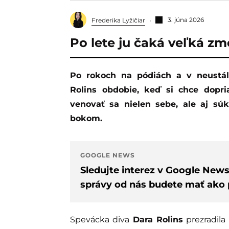
3. júna 2026
Frederika Lyžičiar
Po lete ju čaká veľká zm
Po rokoch na pódiách a v neustálom pracovnom nasadení prichádza u Dary
Rolins obdobie, keď si chce dopri
venovať sa nielen sebe, ale aj sú
bokom.
GOOGLE NEWS
Sledujte interez v Google New
správy od nás budete mať ako p
Spevácka diva
Dara Rolins
prezradil