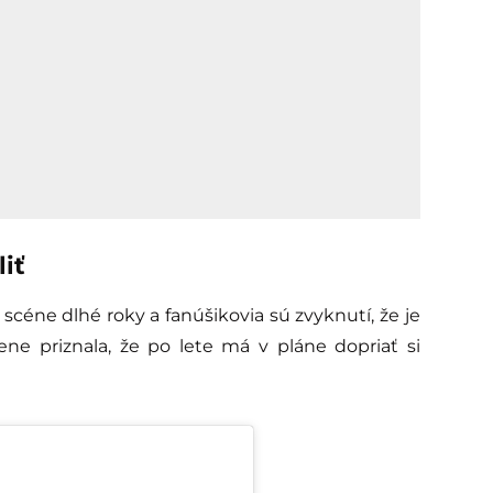
iť
scéne dlhé roky a fanúšikovia sú zvyknutí, že je
ene priznala, že po lete má v pláne dopriať si