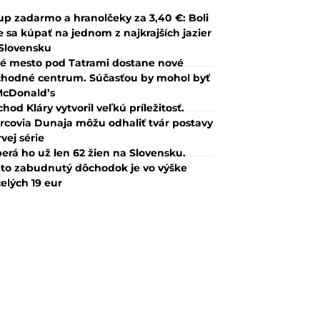
up zadarmo a hranolčeky za 3,40 €: Boli
 sa kúpať na jednom z najkrajších jazier
Slovensku
é mesto pod Tatrami dostane nové
hodné centrum. Súčasťou by mohol byť
McDonald’s
hod Kláry vytvoril veľkú príležitosť.
rcovia Dunaja môžu odhaliť tvár postavy
rvej série
erá ho už len 62 žien na Slovensku.
to zabudnutý dôchodok je vo výške
elých 19 eur