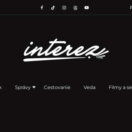
P
k
Správy
Cestovanie
Veda
Filmy a se