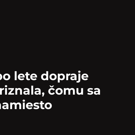
po lete dopraje
riznala, čomu sa
namiesto