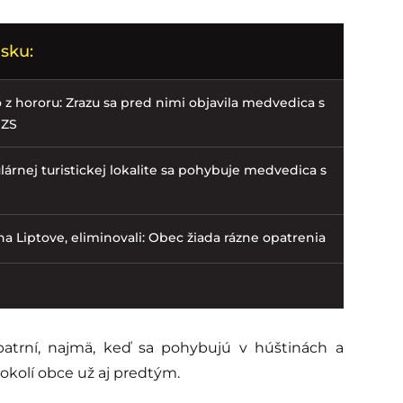
sku:
ko z hororu: Zrazu sa pred nimi objavila medvedica s
HZS
árnej turistickej lokalite sa pohybuje medvedica s
 Liptove, eliminovali: Obec žiada rázne opatrenia
patrní, najmä, keď sa pohybujú v húštinách a
okolí obce už aj predtým.