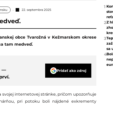
Kon
1
ensku
22. septembra 2025
sto
reť
medveď.
Z h
2
zho
kre
Tep
3
zaž
e sa tam medveď.
sa 
Bol
4
nep
eur
s —
Pridať ako zdroj
rví.
svojej internetovej stránke, pričom upozorňuje
nárňou, pri potoku boli nájdené exkrementy