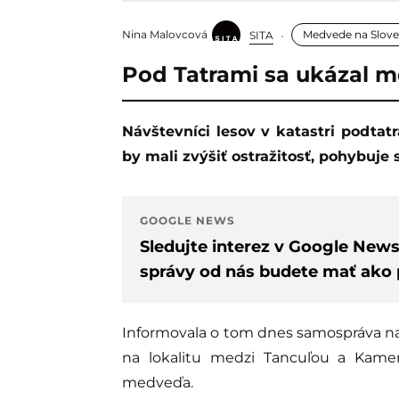
Nina Malovcová
Medvede na Slov
SITA
Pod Tatrami sa ukázal 
Návštevníci lesov v katastri podtatranskej obce Tvarožná v Kežmarskom okrese
by mali zvýšiť ostražitosť, pohybuj
GOOGLE NEWS
Sledujte interez v Google New
správy od nás budete mať ako p
Informovala o tom dnes samospráva na 
na lokalitu medzi Tancuľou a Kame
medveďa.