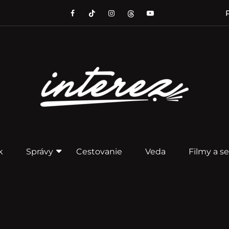
P
k
Správy
Cestovanie
Veda
Filmy a se