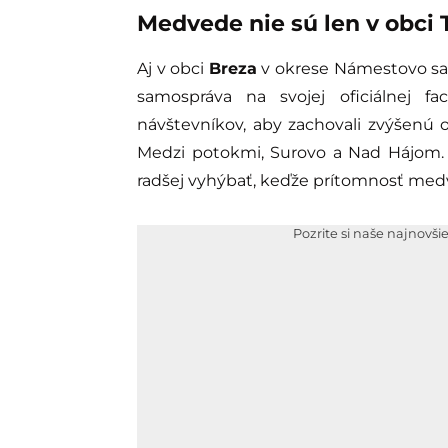
Medvede nie sú len v
obci 
Aj v obci
Breza
v okrese Námestovo sa
samospráva na svojej oficiálnej fa
návštevníkov, aby zachovali zvýšenú o
Medzi potokmi, Surovo a Nad Hájom. 
radšej vyhýbať, keďže prítomnosť me
Pozrite si naše najnovši