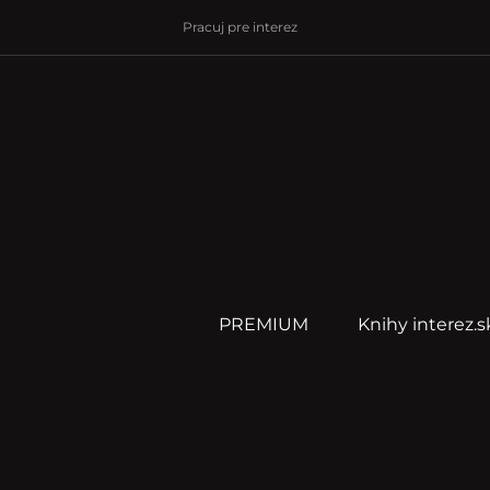
Pracuj pre interez
PREMIUM
Knihy interez.s