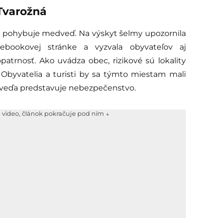
Tvarožná
 pohybuje medveď. Na výskyt šelmy upozornila
cebookovej stránke a vyzvala obyvateľov aj
patrnosť. Ako uvádza obec, rizikové sú lokality
Obyvatelia a turisti by sa týmto miestam mali
dveďa predstavuje nebezpečenstvo.
e video, článok pokračuje pod ním ↓