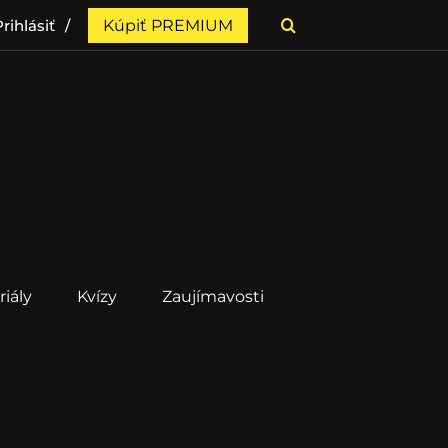
rihlásiť
Kúpiť PREMIUM
riály
Kvízy
Zaujímavosti