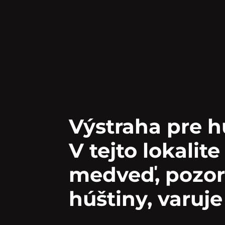
Výstraha pre h
V tejto lokalit
medveď, pozor 
húštiny, varuj