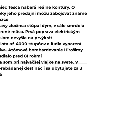
iec Tesca naberá reálne kontúry. O
vky jeho predajní môžu zabojovať známe
azce
lavy zločinca stúpal dym, v sále smrdelo
rené mäso. Prvá poprava elektrickým
slom nevyšla na prvýkrát
lota až 4000 stupňov a ľudia vyparení
iva. Atómové bombardovanie Hirošimy
udialo pred 81 rokmi
a som pri najväčšej vlajke na svete. V
rebádanej destinácii sa ubytujete za 3
á