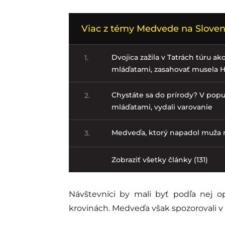
Viac z témy Medvede na Sloven
Dvojica zažila v Tatrách túru a
1.
mláďatami, zasahovať musela 
Chystáte sa do prírody? V popul
2.
mláďatami, vydali varovanie
Medveďa, ktorý napadol muža na
3.
Zobraziť všetky články (131)
Návštevníci by mali byť podľa nej o
krovinách. Medveďa však spozorovali v 