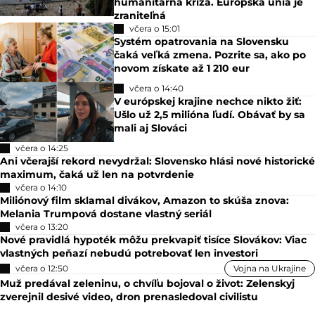
humanitárna kríza. Európska únia je
zraniteľná
včera o 15:01
Systém opatrovania na Slovensku
čaká veľká zmena. Pozrite sa, ako po
novom získate až 1 210 eur
včera o 14:40
V európskej krajine nechce nikto žiť:
Ušlo už 2,5 milióna ľudí. Obávať by sa
mali aj Slováci
včera o 14:25
Ani včerajší rekord nevydržal: Slovensko hlási nové historické
maximum, čaká už len na potvrdenie
včera o 14:10
Miliónový film sklamal divákov, Amazon to skúša znova:
Melania Trumpová dostane vlastný seriál
včera o 13:20
Nové pravidlá hypoték môžu prekvapiť tisíce Slovákov: Viac
vlastných peňazí nebudú potrebovať len investori
včera o 12:50
Vojna na Ukrajine
Muž predával zeleninu, o chvíľu bojoval o život: Zelenskyj
zverejnil desivé video, dron prenasledoval civilistu