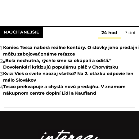
NAJČÍTANEJŠIE
24 hod
7 dní
Koniec Tesca naberá reálne kontúry. O stovky jeho predajní
1
môžu zabojovať známe reťazce
„Bola nechutná, rýchlo sme sa okúpali a odišli.“
2
Dovolenkári kritizujú populárnu pláž v Chorvátsku
Kvíz: Vieš o svete naozaj všetko? Na 2. otázku odpovie len
3
málo Slovákov
Tesco prekvapuje a chystá novú predajňu. V známom
4
nákupnom centre doplní Lidl a Kaufland