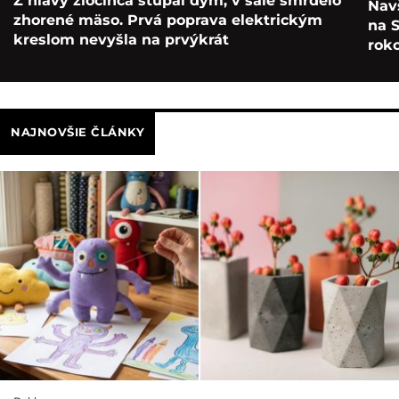
Z hlavy zločinca stúpal dym, v sále smrdelo
Navš
zhorené mäso. Prvá poprava elektrickým
na S
kreslom nevyšla na prvýkrát
roko
NAJNOVŠIE ČLÁNKY