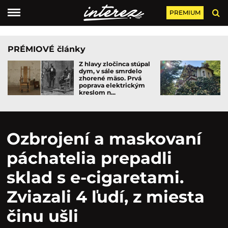
PREMIUM
PRÉMIOVÉ články
Z hlavy zločinca stúpal
dym, v sále smrdelo
zhorené mäso. Prvá
poprava elektrickým
kreslom n...
Ozbrojení a maskovaní
páchatelia prepadli
sklad s e-cigaretami.
Zviazali 4 ľudí, z miesta
činu ušli