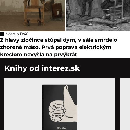
včera o 19:40
Z hlavy zločinca stúpal dym, v sále smrdelo
zhorené mäso. Prvá poprava elektrickým
kreslom nevyšla na prvýkrát
Knihy od interez.sk