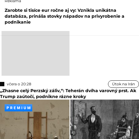
Reklama
Zarobte si tisíce eur ročne aj vy: Vznikla unikátna
databáza, prináša stovky nápadov na privyrobenie a
podnikanie
včera o 20:28
Útok na Irán
„Zhasne celý Perzský záliv,“: Teherán dvíha varovný prst. Ak
Trump zaútočí, podnikne rázne kroky