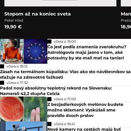
Stopom až na koniec sveta
Man
Peter Hlad
Prečo
19,90 €
18,9
včera o 19:00
Čo jesť podľa znamenia zverokruhu?
Astrológovia majú jasno v tom, aké
potraviny by ste mali mať na tanieri
včera o 18:12
Zásah na termálnom kúpalisku: Viac ako sto návštevníkov sa
sťažuje na zdravotné ťažkosti
včera o 17:32
Padol nový absolútny teplotný rekord na Slovensku:
Namerali 42,2 stupňa Celzia
včera o 17:00
Z bezjadierkových melónov budete
možno sklamaní: Vyskúšali sme
pravidlo dvoch prstov
včera o 16:41
Nové kamery na cestách majú byť