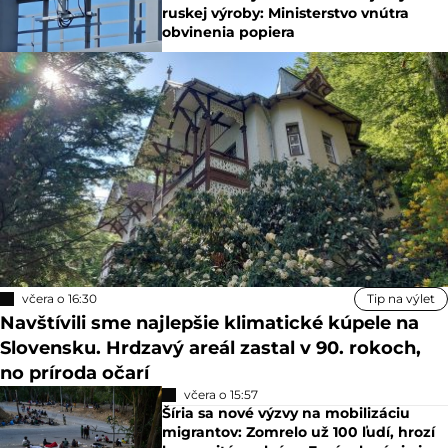
ruskej výroby: Ministerstvo vnútra
obvinenia popiera
včera o 16:30
Tip na výlet
Navštívili sme najlepšie klimatické kúpele na
Slovensku. Hrdzavý areál zastal v 90. rokoch,
no príroda očarí
včera o 15:57
Šíria sa nové výzvy na mobilizáciu
migrantov: Zomrelo už 100 ľudí, hrozí