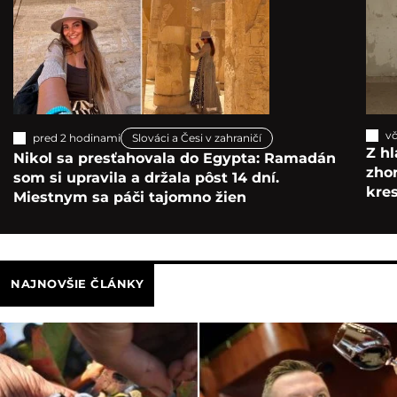
vč
pred 2 hodinami
Slováci a Česi v zahraničí
Z hl
Nikol sa presťahovala do Egypta: Ramadán
zho
som si upravila a držala pôst 14 dní.
kre
Miestnym sa páči tajomno žien
NAJNOVŠIE ČLÁNKY