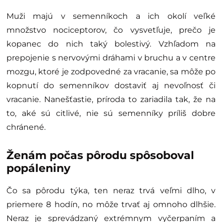
Muži majú v semenníkoch a ich okolí veľké
množstvo nociceptorov, čo vysvetľuje, prečo je
kopanec do nich taký bolestivý. Vzhľadom na
prepojenie s nervovými dráhami v bruchu a v centre
mozgu, ktoré je zodpovedné za vracanie, sa môže po
kopnutí do semenníkov dostaviť aj nevoľnosť či
vracanie. Nanešťastie, príroda to zariadila tak, že na
to, aké sú citlivé, nie sú semenníky príliš dobre
chránené.
Ženám počas pôrodu spôsoboval
popáleniny
Čo sa pôrodu týka, ten neraz trvá veľmi dlho, v
priemere 8 hodín, no môže trvať aj omnoho dlhšie.
Neraz je sprevádzaný extrémnym vyčerpaním a