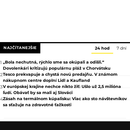
NAJČÍTANEJŠIE
24 hod
7 dní
„Bola nechutná, rýchlo sme sa okúpali a odišli.“
1
Dovolenkári kritizujú populárnu pláž v Chorvátsku
Tesco prekvapuje a chystá novú predajňu. V známom
2
nákupnom centre doplní Lidl a Kaufland
V európskej krajine nechce nikto žiť: Ušlo už 2,5 milióna
3
ľudí. Obávať by sa mali aj Slováci
Zásah na termálnom kúpalisku: Viac ako sto návštevníkov
4
sa sťažuje na zdravotné ťažkosti