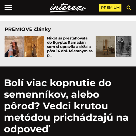
PREMIUM
PRÉMIOVÉ články
Nikol sa presťahovala
do Egypta: Ramadán
som si upravila a držala
pôst 14 dní. Miestnym sa
p...
Bolí viac kopnutie do
semenníkov, alebo
pôrod? Vedci krutou
metódou prichádzajú na
odpoveď