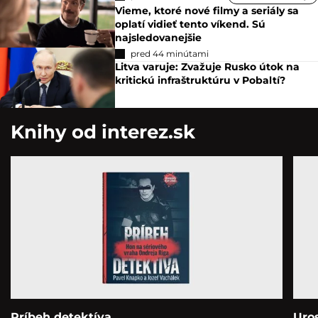
Vieme, ktoré nové filmy a seriály sa
oplatí vidieť tento víkend. Sú
najsledovanejšie
pred 44 minútami
Litva varuje: Zvažuje Rusko útok na
kritickú infraštruktúru v Pobaltí?
Knihy od interez.sk
Príbeh detektíva
Uro