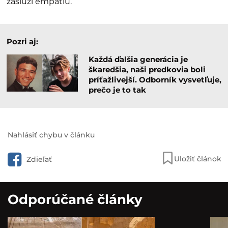
zaslúži empatiu.
Pozri aj:
Každá ďalšia generácia je
škaredšia, naši predkovia boli
príťažlivejší. Odborník vysvetľuje,
prečo je to tak
Nahlásiť chybu v článku
Uložiť článok
Zdieľať
Odporúčané články