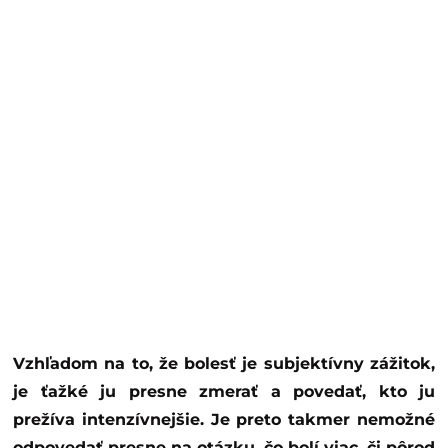
Vzhľadom na to, že bolesť je subjektívny zážitok,
je ťažké ju presne zmerať a povedať, kto ju
prežíva intenzívnejšie. Je preto takmer nemožné
odpovedať presne na otázku, čo bolí viac, či pôrod