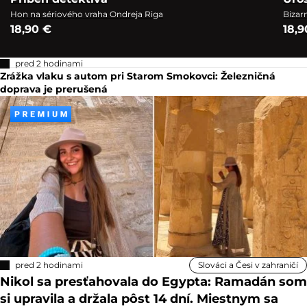
Hon na sériového vraha Ondreja Riga
Bizar
18,90 €
18,9
pred 2 hodinami
Zrážka vlaku s autom pri Starom Smokovci: Železničná
doprava je prerušená
pred 2 hodinami
Slováci a Česi v zahraničí
Nikol sa presťahovala do Egypta: Ramadán som
si upravila a držala pôst 14 dní. Miestnym sa