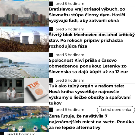
pred 5 hodinami
Bratislavou vraj otriasol výbuch, zo
Slovnaftu stúpa čierny dym. Hasiči
vyzývajú ľudí, aby zatvorili okná
pred 5 hodinami
Štvrtý blok Mochoviec dosiahol kritický
stav. Po rokoch príprav prichádza
rozhodujúca fáza
pred 5 hodinami
Spoločnosť Kiwi prišla s časovo
obmedzenou ponukou: Letenky zo
Slovenska sa dajú kúpiť už za 12 eur
pred 5 hodinami
Tuk ako tajný orgán v našom tele:
Nová kniha vysvetľuje najnovšie
výskumy o liečbe obezity a spaľovaní
tukov
pred 6 hodinami
Letná dovolenka
Žena ľutuje, že navštívila 7
najznámejších miest na svete. Ponúka
za ne lepšie alternatívy
pred 6 hodinami