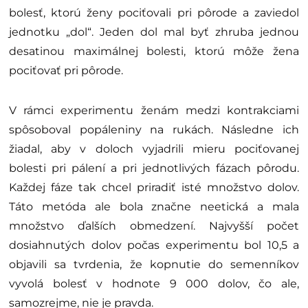
bolesť, ktorú ženy pociťovali pri pôrode a zaviedol
jednotku „dol“. Jeden dol mal byť zhruba jednou
desatinou maximálnej bolesti, ktorú môže žena
pociťovať pri pôrode.
V rámci experimentu ženám medzi kontrakciami
spôsoboval popáleniny na rukách. Následne ich
žiadal, aby v doloch vyjadrili mieru pociťovanej
bolesti pri pálení a pri jednotlivých fázach pôrodu.
Každej fáze tak chcel priradiť isté množstvo dolov.
Táto metóda ale bola značne neetická a mala
množstvo ďalších obmedzení. Najvyšší počet
dosiahnutých dolov počas experimentu bol 10,5 a
objavili sa tvrdenia, že kopnutie do semenníkov
vyvolá bolesť v hodnote 9 000 dolov, čo ale,
samozrejme, nie je pravda.