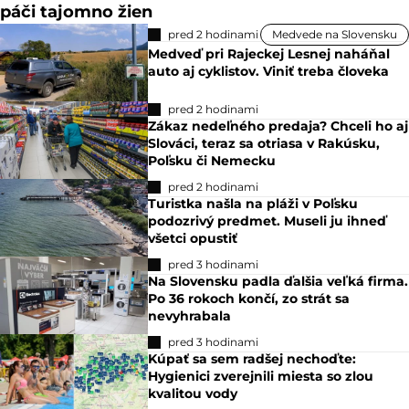
páči tajomno žien
pred 2 hodinami
Medvede na Slovensku
Medveď pri Rajeckej Lesnej naháňal
auto aj cyklistov. Viniť treba človeka
pred 2 hodinami
Zákaz nedeľného predaja? Chceli ho aj
Slováci, teraz sa otriasa v Rakúsku,
Poľsku či Nemecku
pred 2 hodinami
Turistka našla na pláži v Poľsku
podozrivý predmet. Museli ju ihneď
všetci opustiť
pred 3 hodinami
Na Slovensku padla ďalšia veľká firma.
Po 36 rokoch končí, zo strát sa
nevyhrabala
pred 3 hodinami
Kúpať sa sem radšej nechoďte:
Hygienici zverejnili miesta so zlou
kvalitou vody