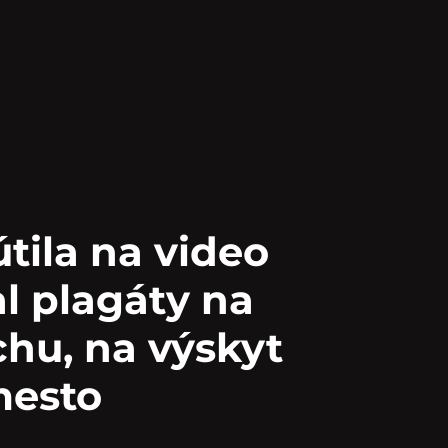
tila na video
l plagáty na
hu, na výskyt
mesto