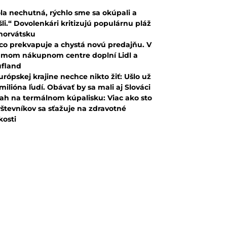
la nechutná, rýchlo sme sa okúpali a
šli.“ Dovolenkári kritizujú populárnu pláž
horvátsku
co prekvapuje a chystá novú predajňu. V
mom nákupnom centre doplní Lidl a
fland
urópskej krajine nechce nikto žiť: Ušlo už
 milióna ľudí. Obávať by sa mali aj Slováci
ah na termálnom kúpalisku: Viac ako sto
števníkov sa sťažuje na zdravotné
kosti