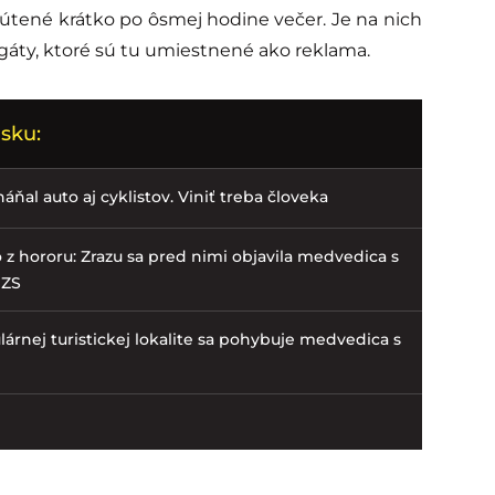
rútené krátko po ôsmej hodine večer. Je na nich
gáty, ktoré sú tu umiestnené ako reklama.
sku:
ňal auto aj cyklistov. Viniť treba človeka
ko z hororu: Zrazu sa pred nimi objavila medvedica s
HZS
árnej turistickej lokalite sa pohybuje medvedica s