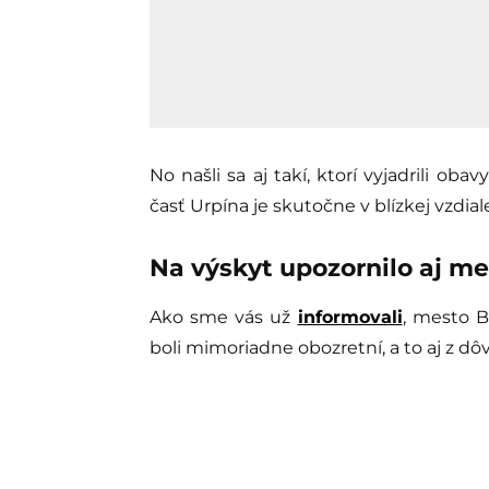
No našli sa aj takí, ktorí vyjadrili ob
časť Urpína je skutočne v blízkej vzdi
Na výskyt upozornilo aj m
Ako sme vás už
informovali
, mesto B
boli mimoriadne obozretní, a to aj z d