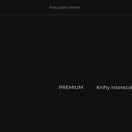
Pracuj pre interez
PREMIUM
Knihy interez.s