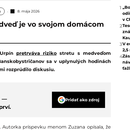
„Bo
1
u
8. mája 2026
odi
v C
medveď je vo svojom domácom
Tes
2
zná
Kau
V e
3
2,5
u Urpín
pretrváva riziko
stretu s medveďom
Zás
4
anskobystričanov sa v uplynulých hodinách
náv
ťaž
mi rozprúdilo diskusiu.
s —
Pridať ako zdroj
rví.
. Autorka príspevku menom Zuzana opísala, že