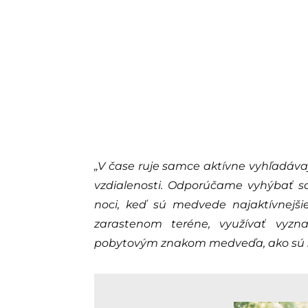
„V čase ruje samce aktívne vyhľadáv
vzdialenosti. Odporúčame vyhýbať sa
noci, keď sú medvede najaktívnejš
zarastenom teréne, využívať vyzna
pobytovým znakom medveďa, ako sú st