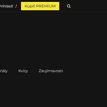
rihlásiť
Kúpiť PREMIUM
riály
Kvízy
Zaujímavosti