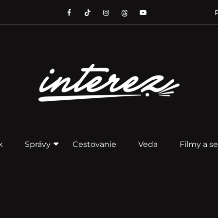
P
k
Správy
Cestovanie
Veda
Filmy a se