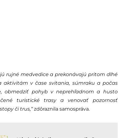
ajú rujné medvedice a prekonávajú pritom dlhé
 aktivitám v čase svitania, súmraku a počas
ie, obmedziť pohyb v neprehľadnom a husto
čené turistické trasy a venovať pozornosť
opy či trus,“
zdôraznila samospráva.