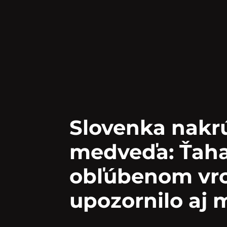
Slovenka nakrú
medveďa: Ťaha
obľúbenom vrc
upozornilo aj 