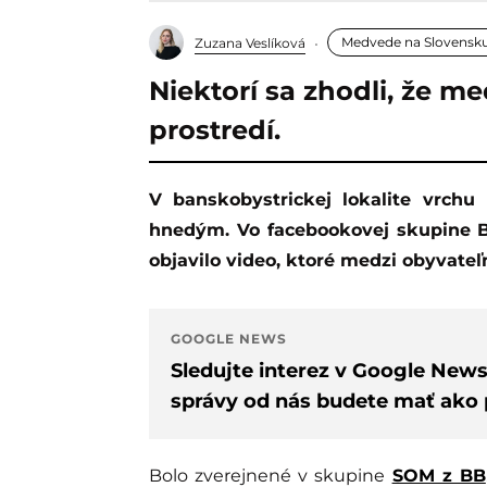
Medvede na Slovensk
Zuzana Veslíková
Niektorí sa zhodli, že 
prostredí.
V banskobystrickej lokalite vrch
hnedým. Vo facebookovej skupine B
objavilo video, ktoré medzi obyvateľ
GOOGLE NEWS
Sledujte interez v Google New
správy od nás budete mať ako p
Bolo zverejnené v skupine
SOM z BB