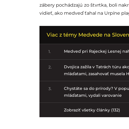
zábery pochádzajú zo štvrtka, boli nak
vidieť, ako medveď ťahal na Urpíne pla
Viac z témy Medvede na Sloven
Medveď pri Rajeckej Lesnej nahá
1.
Dvojica zažila v Tatrách túru a
2.
mláďatami, zasahovať musela 
Chystáte sa do prírody? V popul
3.
mláďatami, vydali varovanie
Zobraziť všetky články (132)