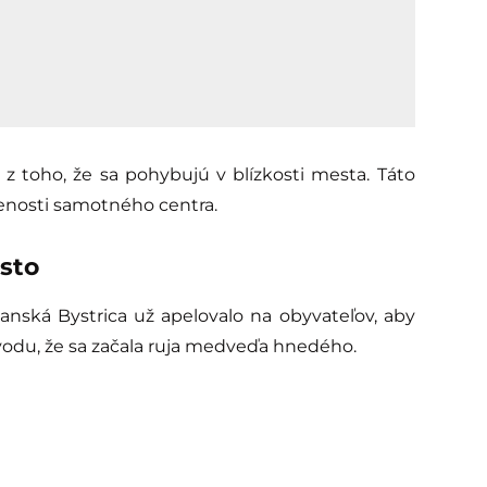
avy z toho, že sa pohybujú v blízkosti mesta. Táto
alenosti samotného centra.
esto
anská Bystrica už apelovalo na obyvateľov, aby
ôvodu, že sa začala ruja medveďa hnedého.