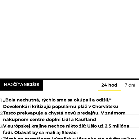
NAJČÍTANEJŠIE
24 hod
7 dní
„Bola nechutná, rýchlo sme sa okúpali a odišli.“
1
Dovolenkári kritizujú populárnu pláž v Chorvátsku
Tesco prekvapuje a chystá novú predajňu. V známom
2
nákupnom centre doplní Lidl a Kaufland
V európskej krajine nechce nikto žiť: Ušlo už 2,5 milióna
3
ľudí. Obávať by sa mali aj Slováci
Zásah na termálnom kúpalisku: Viac ako sto návštevníkov