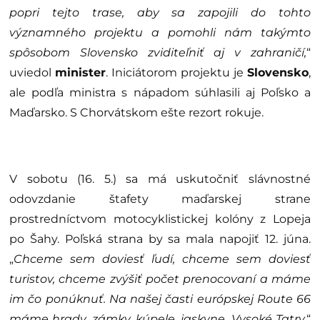
popri tejto trase, aby sa zapojili do tohto
významného projektu a pomohli nám takýmto
spôsobom Slovensko zviditeľniť aj v zahraničí,
“
uviedol
minister
. Iniciátorom projektu je
Slovensko
,
ale podľa ministra s nápadom súhlasili aj Poľsko a
Maďarsko. S Chorvátskom ešte rezort rokuje.
V sobotu (16. 5.) sa má uskutočniť slávnostné
odovzdanie štafety maďarskej strane
prostredníctvom motocyklistickej kolóny z Lopeja
po Šahy. Poľská strana by sa mala napojiť 12. júna.
„
Chceme sem doviesť ľudí, chceme sem doviesť
turistov, chceme zvýšiť počet prenocovaní a máme
im čo ponúknuť. Na našej časti európskej Route 66
máme hrady, zámky, kúpele, jaskyne, Vysoké Tatry,
“