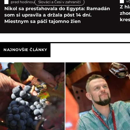
vč
pred hodinou
Slováci a Česi v zahraničí
Z hl
Nikol sa presťahovala do Egypta: Ramadán
zho
som si upravila a držala pôst 14 dní.
kre
Miestnym sa páči tajomno žien
NAJNOVŠIE ČLÁNKY