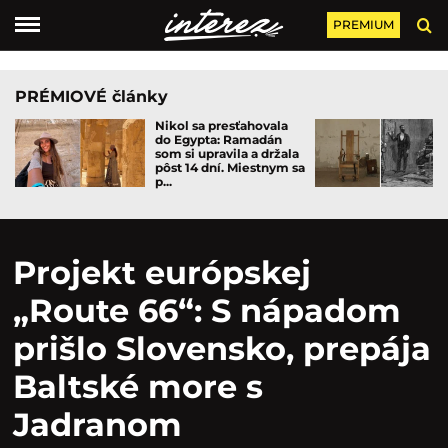
PREMIUM
PRÉMIOVÉ články
Nikol sa presťahovala
do Egypta: Ramadán
som si upravila a držala
pôst 14 dní. Miestnym sa
p...
Projekt európskej
„Route 66“: S nápadom
prišlo Slovensko, prepája
Baltské more s
Jadranom