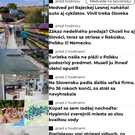
pred hodinou
Medvede na Slovensku
Medveď pri Rajeckej Lesnej naháňal
auto aj cyklistov. Viniť treba človeka
pred hodinou
Zákaz nedeľného predaja? Chceli ho aj
Slováci, teraz sa otriasa v Rakúsku,
Poľsku či Nemecku
pred 2 hodinami
Turistka našla na pláži v Poľsku
podozrivý predmet. Museli ju ihneď
všetci opustiť
pred 2 hodinami
Na Slovensku padla ďalšia veľká firma.
Po 36 rokoch končí, zo strát sa
nevyhrabala
pred 2 hodinami
Kúpať sa sem radšej nechoďte:
Hygienici zverejnili miesta so zlou
kvalitou vody
pred 4 hodinami
Bratislavou vraj otriasol výbuch, zo