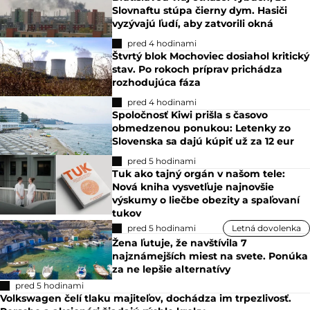
Slovnaftu stúpa čierny dym. Hasiči
vyzývajú ľudí, aby zatvorili okná
pred 4 hodinami
Štvrtý blok Mochoviec dosiahol kritický
stav. Po rokoch príprav prichádza
rozhodujúca fáza
pred 4 hodinami
Spoločnosť Kiwi prišla s časovo
obmedzenou ponukou: Letenky zo
Slovenska sa dajú kúpiť už za 12 eur
pred 5 hodinami
Tuk ako tajný orgán v našom tele:
Nová kniha vysvetľuje najnovšie
výskumy o liečbe obezity a spaľovaní
tukov
pred 5 hodinami
Letná dovolenka
Žena ľutuje, že navštívila 7
najznámejších miest na svete. Ponúka
za ne lepšie alternatívy
pred 5 hodinami
Volkswagen čelí tlaku majiteľov, dochádza im trpezlivosť.