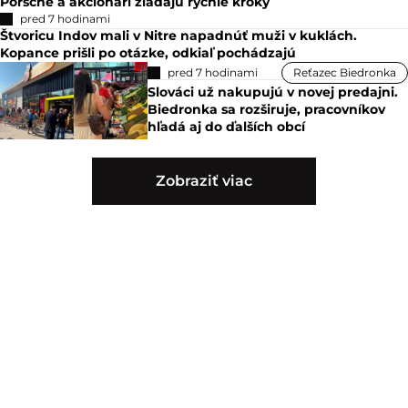
Porsche a akcionári žiadajú rýchle kroky
pred 7 hodinami
Štvoricu Indov mali v Nitre napadnúť muži v kuklách.
Kopance prišli po otázke, odkiaľ pochádzajú
pred 7 hodinami
Reťazec Biedronka
Slováci už nakupujú v novej predajni.
Biedronka sa rozširuje, pracovníkov
hľadá aj do ďalších obcí
Zobraziť viac