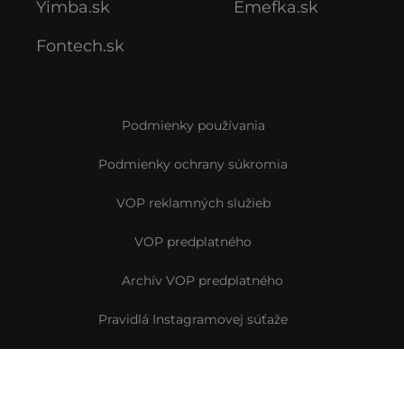
Yimba.sk
Emefka.sk
Fontech.sk
Podmienky používania
Podmienky ochrany súkromia
VOP reklamných služieb
VOP predplatného
Archív VOP predplatného
Pravidlá Instagramovej súťaže
Reklamačný formulár
Vyhlásenie o prístupnosti