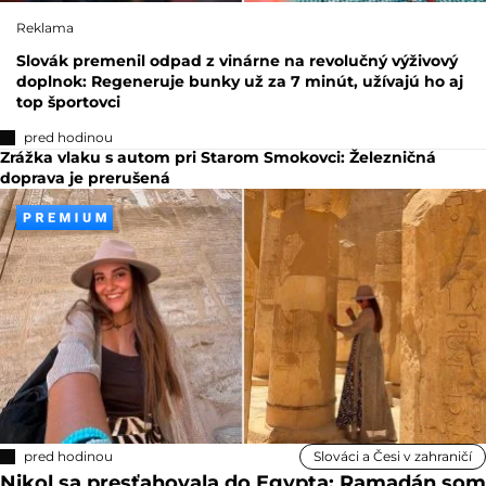
Reklama
Slovák premenil odpad z vinárne na revolučný výživový
doplnok: Regeneruje bunky už za 7 minút, užívajú ho aj
top športovci
pred hodinou
Zrážka vlaku s autom pri Starom Smokovci: Železničná
doprava je prerušená
pred hodinou
Slováci a Česi v zahraničí
Nikol sa presťahovala do Egypta: Ramadán som