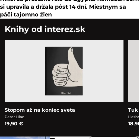
si upravila a držala pôst 14 dní. Miestnym sa
páči tajomno žien
Knihy od interez.sk
Stopom až na koniec sveta
Tuk 
Peter Hlad
Liesb
19,90 €
18,9