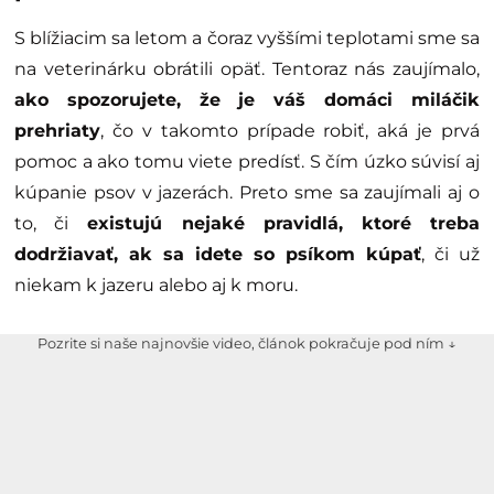
S blížiacim sa letom a čoraz vyššími teplotami sme sa
na veterinárku obrátili opäť. Tentoraz nás zaujímalo,
ako spozorujete, že je váš domáci miláčik
prehriaty
, čo v takomto prípade robiť, aká je prvá
pomoc a ako tomu viete predísť. S čím úzko súvisí aj
kúpanie psov v jazerách. Preto sme sa zaujímali aj o
to, či
existujú nejaké pravidlá, ktoré treba
dodržiavať, ak sa idete so psíkom kúpať
, či už
niekam k jazeru alebo aj k moru.
Pozrite si naše najnovšie video, článok pokračuje pod ním ↓