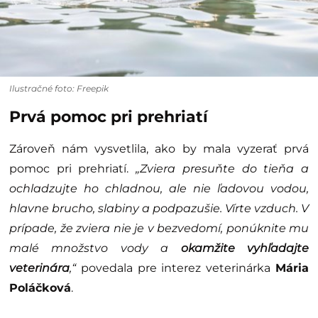
Ilustračné foto: Freepik
Prvá pomoc pri prehriatí
Zároveň nám vysvetlila, ako by mala vyzerať prvá
pomoc pri prehriatí.
„Zviera presuňte do tieňa a
ochladzujte ho chladnou, ale nie ľadovou vodou,
hlavne brucho, slabiny a podpazušie. Vírte vzduch. V
prípade, že zviera nie je v bezvedomí, ponúknite mu
malé množstvo vody a
okamžite vyhľadajte
veterinára
,“
povedala pre interez veterinárka
Mária
Poláčková
.