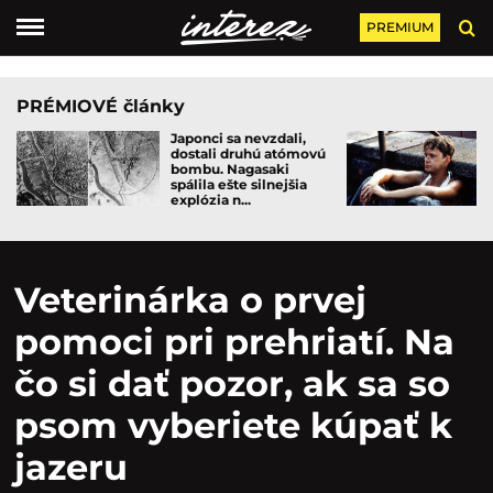
PREMIUM
PRÉMIOVÉ články
Japonci sa nevzdali,
dostali druhú atómovú
bombu. Nagasaki
spálila ešte silnejšia
explózia n...
Veterinárka o prvej
pomoci pri prehriatí. Na
čo si dať pozor, ak sa so
psom vyberiete kúpať k
jazeru