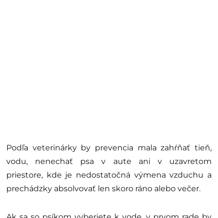
Podľa veterinárky by prevencia mala zahŕňať tieň,
vodu, nenechať psa v aute ani v uzavretom
priestore, kde je nedostatočná výmena vzduchu a
prechádzky absolvovať len skoro ráno alebo večer.
Ak sa so psíkom vyberiete k vode, v prvom rade by