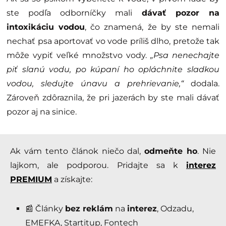
ste podľa odborníčky mali
dávať pozor na
intoxikáciu vodou
, čo znamená, že by ste nemali
nechať psa aportovať vo vode príliš dlho, pretože tak
môže vypiť veľké množstvo vody.
„Psa nenechajte
piť slanú vodu, po kúpaní ho opláchnite sladkou
vodou, sledujte únavu a prehrievanie,“
dodala.
Zároveň zdôraznila, že pri jazerách by ste mali dávať
pozor aj na sinice.
Ak vám tento článok niečo dal,
odmeňte ho
. Nie
lajkom, ale podporou. Pridajte sa k
interez
PREMIUM
a získajte:
📰 Články
bez reklám
na
interez
, Odzadu,
EMEFKA, Startitup, Fontech