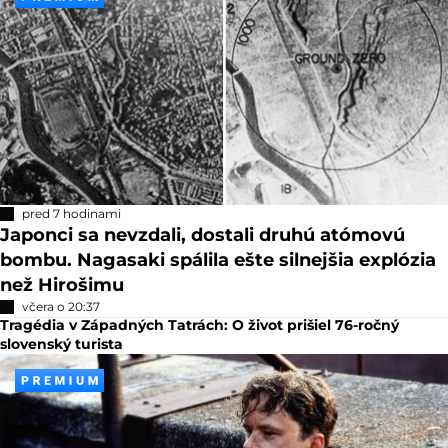
pred 7 hodinami
Japonci sa nevzdali, dostali druhú atómovú
bombu. Nagasaki spálila ešte silnejšia explózia
než Hirošimu
včera o 20:37
Tragédia v Západných Tatrách: O život prišiel 76-ročný
slovenský turista