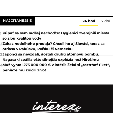
NAJČÍTANEJŠIE
24 hod
7 dní
Kúpať sa sem radšej nechoďte: Hygienici zverejnili miesta
1
so zlou kvalitou vody
Zákaz nedeľného predaja? Chceli ho aj Slováci, teraz sa
2
otriasa v Rakúsku, Poľsku či Nemecku
Japonci sa nevzdali, dostali druhú atómovú bombu.
3
Nagasaki spálila ešte silnejšia explózia než Hirošimu
Muž vyhral 273 000 000 € v lotérii: Želal si „roztrhať tiket“,
4
peniaze mu zničili život