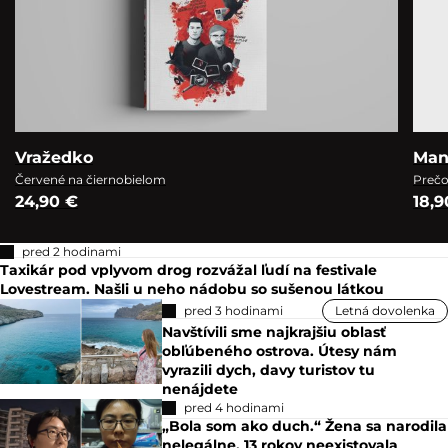
Vražedko
Man
Červené na čiernobielom
Prečo
24,90 €
18,9
pred 2 hodinami
Taxikár pod vplyvom drog rozvážal ľudí na festivale
Lovestream. Našli u neho nádobu so sušenou látkou
pred 3 hodinami
Letná dovolenka
Navštívili sme najkrajšiu oblasť
obľúbeného ostrova. Útesy nám
vyrazili dych, davy turistov tu
nenájdete
pred 4 hodinami
„Bola som ako duch.“ Žena sa narodila
nelegálne, 13 rokov neexistovala