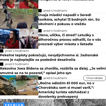
pred 4 hodinami
Dvaja mladíci napadli v Seredi
taxikára, schytal 13 bodných rán. Sú
obvinení z pokusu o vraždu
pred 4 hodinami
Okno, ulička, či stred? Letušky s
dlhoročnou praxou odhalili, čo o vás
prezradí výber miesta v lietadle
pred 4 hodinami
Pekelné teploty pokračujú, nevydýchneme si. Jadranské
more je najteplejšie za posledné desaťročia
pred 5 hodinami
Rakovina Joea Bidena sa zhoršila, rozšírila sa ďalej. „Je veľmi
smutné sa na to pozerať,“ opísal jeho syn
pred 6 hodinami
Chorvátsko
„Ročne odložím 61 000 eur, no v
Chorvátsku som si musel variť,“:
Americký turista odchádzal z
dovolenky prekvapený