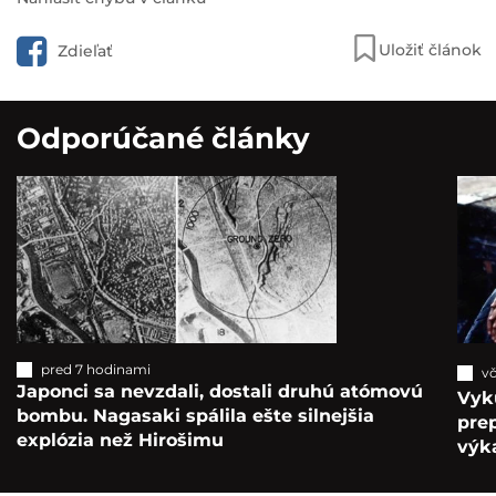
Uložiť článok
Zdieľať
Odporúčané články
pred 7 hodinami
vč
Japonci sa nevzdali, dostali druhú atómovú
Vyk
bombu. Nagasaki spálila ešte silnejšia
pre
explózia než Hirošimu
výka