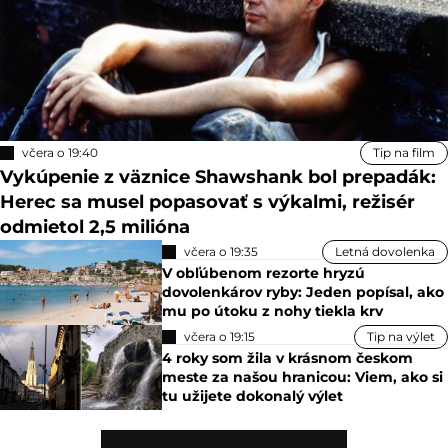
včera o 19:40
Tip na film
Vykúpenie z väznice Shawshank bol prepadák:
Herec sa musel popasovať s výkalmi, režisér
odmietol 2,5 milióna
včera o 19:35
Letná dovolenka
V obľúbenom rezorte hryzú
dovolenkárov ryby: Jeden popísal, ako
mu po útoku z nohy tiekla krv
včera o 19:15
Tip na výlet
4 roky som žila v krásnom českom
meste za našou hranicou: Viem, ako si
tu užijete dokonalý výlet