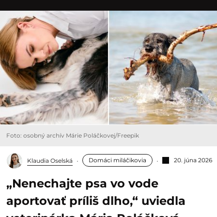
Foto: osobný archív Márie Poláčkovej/Freepik
Domáci miláčikovia
20. júna 2026
Klaudia Oselská
„Nenechajte psa vo vode
aportovať príliš dlho,“ uviedla