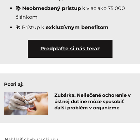
📚
Neobmedzený prístup
k viac ako 75 000
článkom
🎁 Prístup k
exkluzívnym benefitom
Predplaťte si nás teraz
Pozri aj:
Zubárka: Neliečené ochorenie v
ústnej dutine môže spôsobiť
ďalší problém v organizme
Nahlásiť chybu v článku