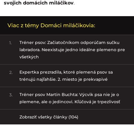
svojich domácich miláčikov
.
Viac z témy Domáci miláčikovia:
Tréner psov: Začiatočníkom odporúčam sučku
1.
labradora. Neexistuje jedno ideálne plemeno pre
všetkých
Expertka prezradila, ktoré plemená psov sa
2.
trénujú najľahšie. 2. miesto je prekvapivé
Tréner psov Martin Buchta: Výcvik psa nie je o
3.
plemene, ale o jedincovi. Kľúčová je trpezlivosť
Zobraziť všetky články (104)