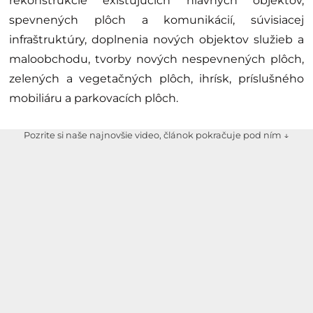
rekonštrukcie existujúcich hlavných objektov,
spevnených plôch a komunikácií, súvisiacej
infraštruktúry, doplnenia nových objektov služieb a
maloobchodu, tvorby nových nespevnených plôch,
zelených a vegetačných plôch, ihrísk, príslušného
mobiliáru a parkovacích plôch.
Pozrite si naše najnovšie video, článok pokračuje pod ním ↓