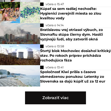
včera o 15:47
Kúpať sa sem radšej nechoďte:
Hygienici zverejnili miesta so zlou
kvalitou vody
včera o 14:14
Bratislavou vraj otriasol výbuch, zo
Slovnaftu stúpa čierny dym. Hasiči
vyzývajú ľudí, aby zatvorili okná
včera o 13:58
Štvrtý blok Mochoviec dosiahol kritický
stav. Po rokoch príprav prichádza
rozhodujúca fáza
včera o 13:41
Spoločnosť Kiwi prišla s časovo
obmedzenou ponukou: Letenky zo
Slovenska sa dajú kúpiť už za 12 eur
Zobraziť viac