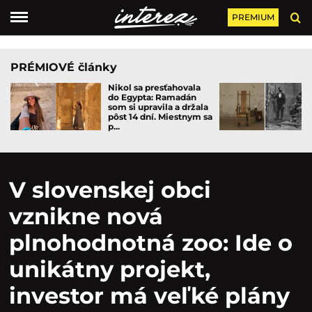
PREMIUM
PRÉMIOVÉ články
Nikol sa presťahovala
do Egypta: Ramadán
som si upravila a držala
pôst 14 dní. Miestnym sa
p...
V slovenskej obci
vznikne nová
plnohodnotná zoo: Ide o
unikátny projekt,
investor má veľké plány