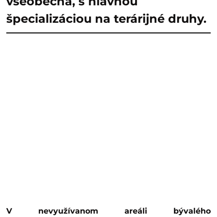
všeobecná, s hlavnou
špecializáciou na terárijné druhy.
V nevyužívanom areáli bývalého