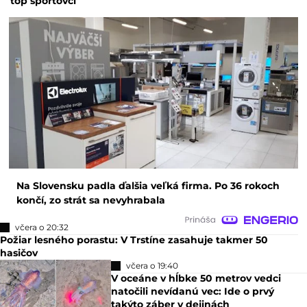
top športovci
Na Slovensku padla ďalšia veľká firma. Po 36 rokoch
končí, zo strát sa nevyhrabala
včera o 20:32
Požiar lesného porastu: V Trstíne zasahuje takmer 50
hasičov
včera o 19:40
V oceáne v hĺbke 50 metrov vedci
natočili nevídanú vec: Ide o prvý
takýto záber v dejinách