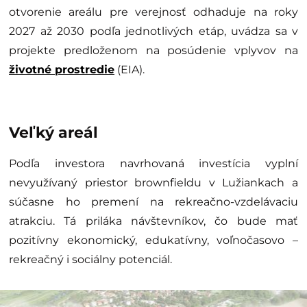
otvorenie areálu pre verejnosť odhaduje na roky
2027 až 2030 podľa jednotlivých etáp, uvádza sa v
projekte predloženom na posúdenie vplyvov na
životné prostredie
(EIA).
Veľký areál
Podľa investora navrhovaná investícia vyplní
nevyužívaný priestor brownfieldu v Lužiankach a
súčasne ho premení na rekreačno-vzdelávaciu
atrakciu. Tá priláka návštevníkov, čo bude mať
pozitívny ekonomický, edukatívny, voľnočasovo –
rekreačný i sociálny potenciál.