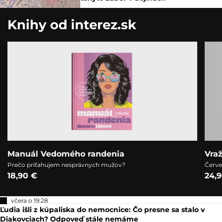
Knihy od interez.sk
Manuál Vedomého randenia
Vra
Prečo priťahujem nesprávnych mužov?
Červe
18,90 €
24,
včera o 19:28
Ľudia išli z kúpaliska do nemocnice: Čo presne sa stalo v
Diakovciach? Odpoveď stále nemáme