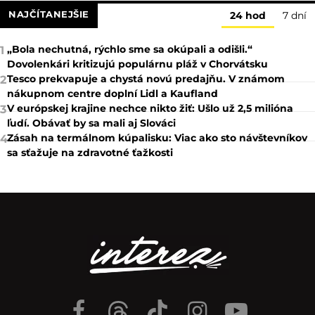
NAJČÍTANEJŠIE
24 hod
7 dní
„Bola nechutná, rýchlo sme sa okúpali a odišli.“
1
Dovolenkári kritizujú populárnu pláž v Chorvátsku
Tesco prekvapuje a chystá novú predajňu. V známom
2
nákupnom centre doplní Lidl a Kaufland
V európskej krajine nechce nikto žiť: Ušlo už 2,5 milióna
3
ľudí. Obávať by sa mali aj Slováci
Zásah na termálnom kúpalisku: Viac ako sto návštevníkov
4
sa sťažuje na zdravotné ťažkosti