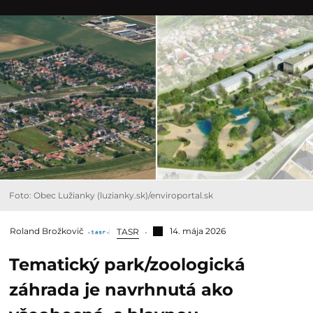
Foto: Obec Lužianky (luzianky.sk)/enviroportal.sk
Roland Brožkovič
14. mája 2026
TASR
Tematický park/zoologická
záhrada je navrhnutá ako