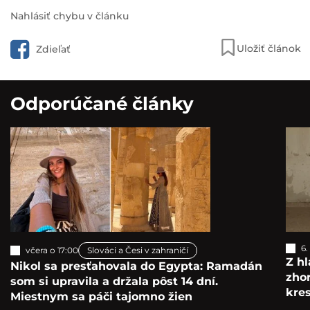
Nahlásiť chybu v článku
Uložiť článok
Zdieľať
Odporúčané články
6.
včera o 17:00
Slováci a Česi v zahraničí
Z hl
Nikol sa presťahovala do Egypta: Ramadán
zho
som si upravila a držala pôst 14 dní.
kre
Miestnym sa páči tajomno žien