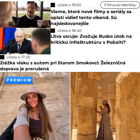
včera o 19:00
Filmové rebríčky
Vieme, ktoré nové filmy a seriály sa
oplatí vidieť tento víkend. Sú
najsledovanejšie
včera o 18:40
Litva varuje: Zvažuje Rusko útok na
kritickú infraštruktúru v Pobaltí?
včera o 17:20
Zrážka vlaku s autom pri Starom Smokovci: Železničná
doprava je prerušená