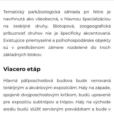
Tematický park/zoologická záhrada pri Nitre je
navrhnutá ako všeobecná, s hlavnou špecializáciou
na terárijné druhy. Biotopová, zoogeografická
príbuznosť druhov nie je špecificky akcentovaná.
Existujúce priemyselné a poľnohospodárske objekty
sú v predloženom zámere rozdelené do troch
základných blokov.
Viacero etáp
Hlavná päťposchodová budova bude venovaná
terárijným a akváriovým expozíciám. Haly na západe,
spojené dvojposchodovým krčkom, budú upravené
pre expozíciu subtrópov a trópov. Haly na východe
areálu budú slúžiť servisným prevádzkam a bude v