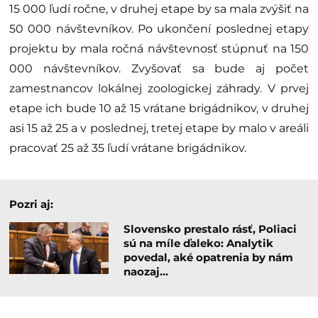
15 000 ľudí ročne, v druhej etape by sa mala zvýšiť na
50 000 návštevníkov. Po ukončení poslednej etapy
projektu by mala ročná návštevnosť stúpnuť na 150
000 návštevníkov. Zvyšovať sa bude aj počet
zamestnancov lokálnej zoologickej záhrady. V prvej
etape ich bude 10 až 15 vrátane brigádnikov, v druhej
asi 15 až 25 a v poslednej, tretej etape by malo v areáli
pracovať 25 až 35 ľudí vrátane brigádnikov.
Pozri aj:
Slovensko prestalo rásť, Poliaci
sú na míle ďaleko: Analytik
povedal, aké opatrenia by nám
naozaj…