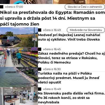
včera o 17:00
Slováci a Česi v zahraničí
Nikol sa presťahovala do Egypta: Ramadán som
si upravila a držala pôst 14 dní. Miestnym sa
páči tajomno žien
včera o 16:49
Medvede na Slovensku
Medveď pri Rajeckej Lesnej naháňal
auto aj cyklistov. Viniť treba človeka
včera o 16:45
Zákaz nedeľného predaja? Chceli ho aj
Slováci, teraz sa otriasa v Rakúsku,
Poľsku či Nemecku
včera o 16:30
Turistka našla na pláži v Poľsku
podozrivý predmet. Museli ju ihneď
všetci opustiť
včera o 15:49
Na Slovensku padla ďalšia veľká firma.
Po 36 rokoch končí, zo strát sa
nevyhrabala