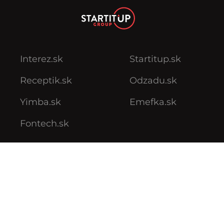
Interez.sk
Startitup.sk
Receptik.sk
Odzadu.sk
Yimba.sk
Emefka.sk
Fontech.sk
Podmienky používania
Podmienky ochrany súkromia
VOP reklamných služieb