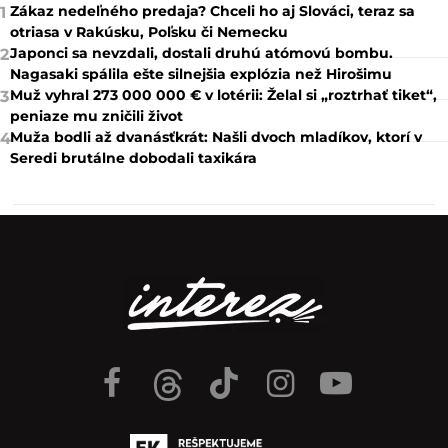
Zákaz nedeľného predaja? Chceli ho aj Slováci, teraz sa
1
otriasa v Rakúsku, Poľsku či Nemecku
Japonci sa nevzdali, dostali druhú atómovú bombu.
2
Nagasaki spálila ešte silnejšia explózia než Hirošimu
Muž vyhral 273 000 000 € v lotérii: Želal si „roztrhať tiket“,
3
peniaze mu zničili život
Muža bodli až dvanásťkrát: Našli dvoch mladíkov, ktorí v
4
Seredi brutálne dobodali taxikára