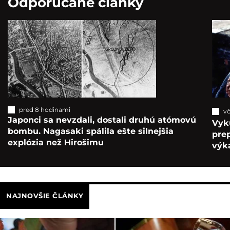
Odporúčané články
pred 8 hodinami
vč
Japonci sa nevzdali, dostali druhú atómovú
Vyk
bombu. Nagasaki spálila ešte silnejšia
pre
explózia než Hirošimu
výka
NAJNOVŠIE ČLÁNKY