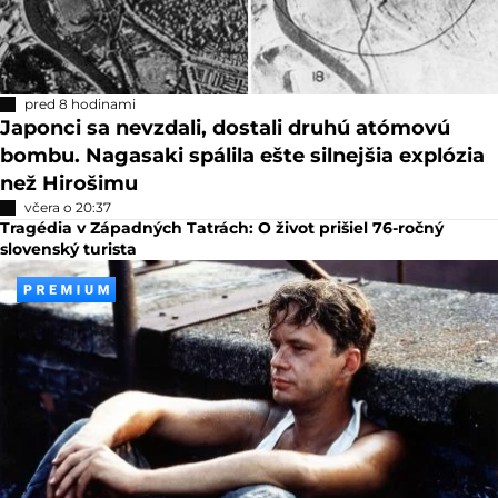
pred 8 hodinami
Japonci sa nevzdali, dostali druhú atómovú
bombu. Nagasaki spálila ešte silnejšia explózia
než Hirošimu
včera o 20:37
Tragédia v Západných Tatrách: O život prišiel 76-ročný
slovenský turista