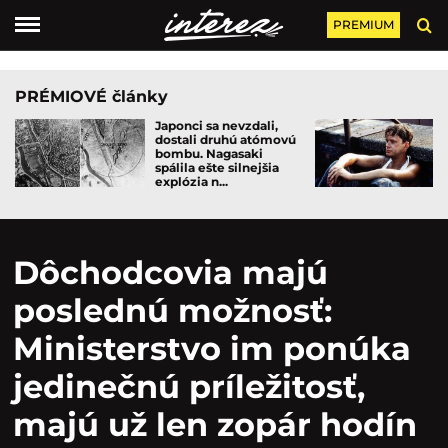
PREMIUM
PRÉMIOVÉ články
Japonci sa nevzdali,
dostali druhú atómovú
bombu. Nagasaki
spálila ešte silnejšia
explózia n...
Dôchodcovia majú
poslednú možnosť:
Ministerstvo im ponúka
jedinečnú príležitosť,
majú už len zopár hodín