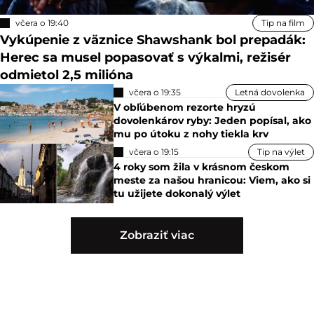
včera o 19:40
Tip na film
Vykúpenie z väznice Shawshank bol prepadák:
Herec sa musel popasovať s výkalmi, režisér
odmietol 2,5 milióna
včera o 19:35
Letná dovolenka
V obľúbenom rezorte hryzú
dovolenkárov ryby: Jeden popísal, ako
mu po útoku z nohy tiekla krv
včera o 19:15
Tip na výlet
4 roky som žila v krásnom českom
meste za našou hranicou: Viem, ako si
tu užijete dokonalý výlet
Zobraziť viac