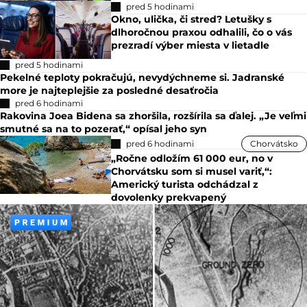
pred 5 hodinami
Okno, ulička, či stred? Letušky s
dlhoročnou praxou odhalili, čo o vás
prezradí výber miesta v lietadle
pred 5 hodinami
Pekelné teploty pokračujú, nevydýchneme si. Jadranské
more je najteplejšie za posledné desaťročia
pred 6 hodinami
Rakovina Joea Bidena sa zhoršila, rozšírila sa ďalej. „Je veľmi
smutné sa na to pozerať,“ opísal jeho syn
pred 6 hodinami
Chorvátsko
„Ročne odložím 61 000 eur, no v
Chorvátsku som si musel variť,“:
Americký turista odchádzal z
dovolenky prekvapený