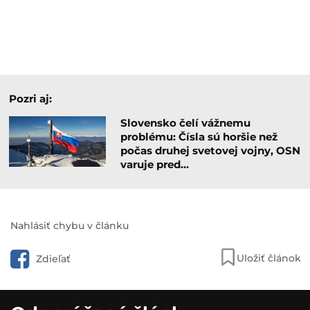
Pozri aj:
Slovensko čelí vážnemu
problému: Čísla sú horšie než
počas druhej svetovej vojny, OSN
varuje pred…
Nahlásiť chybu v článku
Uložiť článok
Zdieľať