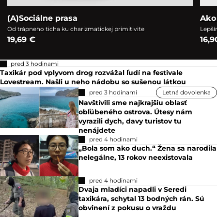
(A)Sociálne prasa
Ako
Od trápneho ticha ku charizmatickej primitivite
Lepší
19,69 €
16,9
pred 3 hodinami
Taxikár pod vplyvom drog rozvážal ľudí na festivale
Lovestream. Našli u neho nádobu so sušenou látkou
pred 3 hodinami
Letná dovolenka
Navštívili sme najkrajšiu oblasť
obľúbeného ostrova. Útesy nám
vyrazili dych, davy turistov tu
nenájdete
pred 4 hodinami
„Bola som ako duch.“ Žena sa narodila
nelegálne, 13 rokov neexistovala
pred 4 hodinami
Dvaja mladíci napadli v Seredi
taxikára, schytal 13 bodných rán. Sú
obvinení z pokusu o vraždu