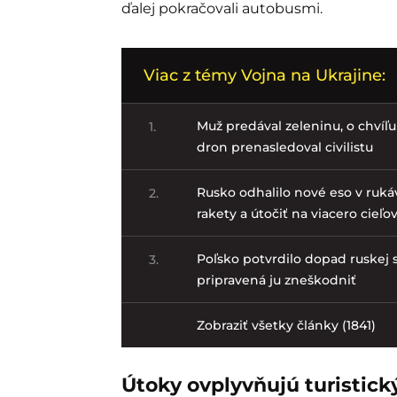
ďalej pokračovali autobusmi.
Viac z témy Vojna na Ukrajine:
Muž predával zeleninu, o chvíľu 
1.
dron prenasledoval civilistu
Rusko odhalilo nové eso v ruká
2.
rakety a útočiť na viacero cieľo
Poľsko potvrdilo dopad ruskej s
3.
pripravená ju zneškodniť
Zobraziť všetky články (1841)
Útoky ovplyvňujú turistic