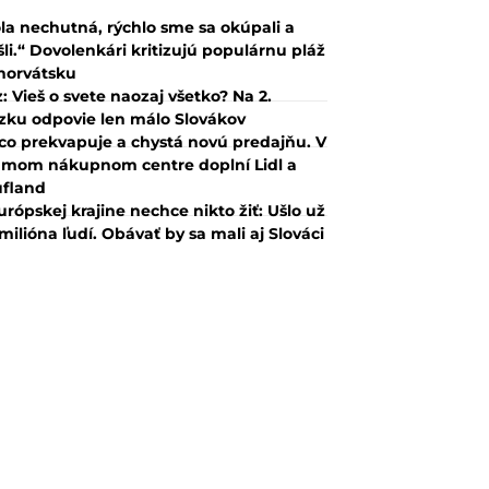
la nechutná, rýchlo sme sa okúpali a
šli.“ Dovolenkári kritizujú populárnu pláž
horvátsku
z: Vieš o svete naozaj všetko? Na 2.
zku odpovie len málo Slovákov
co prekvapuje a chystá novú predajňu. V
mom nákupnom centre doplní Lidl a
fland
urópskej krajine nechce nikto žiť: Ušlo už
 milióna ľudí. Obávať by sa mali aj Slováci