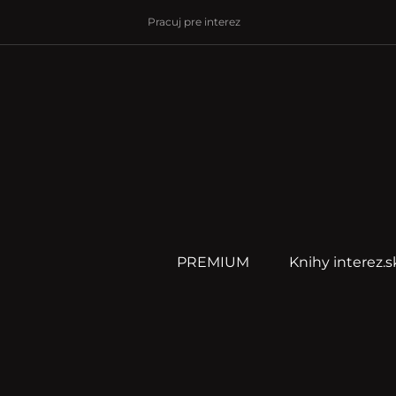
Pracuj pre interez
PREMIUM
Knihy interez.s