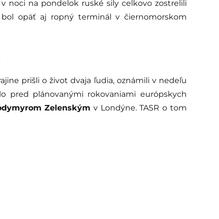
 noci na pondelok ruské sily celkovo zostrelili
 bol opäť aj ropný terminál v čiernomorskom
e
ne prišli o život dvaja ľudia, oznámili v nedeľu
šlo pred plánovanými rokovaniami európskych
odymyrom Zelenským
v Londýne. TASR o tom