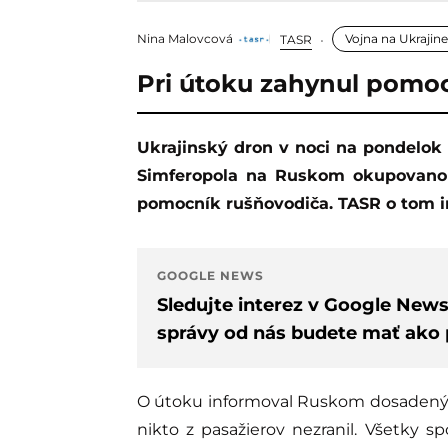
Nina Malovcová
Vojna na Ukrajine
TASR
Pri útoku zahynul pomoc
Ukrajinský dron v noci na pondelok zasiahol osobný vlak smerujúci z Moskvy do
Simferopola na Ruskom okupovano
pomocník rušňovodiča. TASR o tom i
GOOGLE NEWS
Sledujte interez v Google New
správy od nás budete mať ako p
O útoku informoval Ruskom dosadený
nikto z pasažierov nezranil. Všetky sp