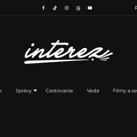
P
k
Správy
Cestovanie
Veda
Filmy a se