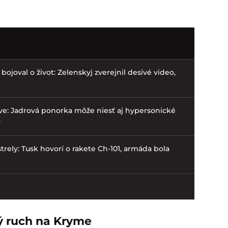
bojoval o život: Zelenskyj zverejnil desivé video,
ve: Jadrová ponorka môže niesť aj hypersonické
v
trely: Tusk hovorí o rakete Ch-101, armáda bola
ký ruch na Kryme