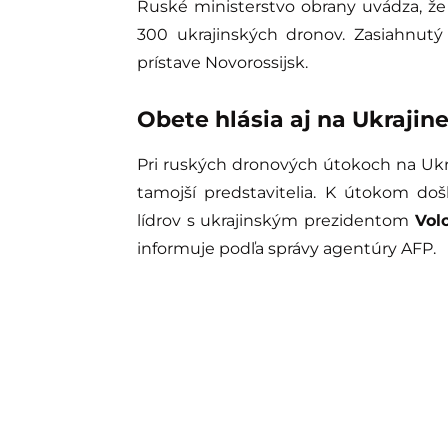
Ruské ministerstvo obrany uvádza, že v
300 ukrajinských dronov. Zasiahnutý
prístave Novorossijsk.
Obete hlásia aj na Ukrajin
Pri ruských dronových útokoch na Ukraji
tamojší predstavitelia. K útokom do
lídrov s ukrajinským prezidentom
Vol
informuje podľa správy agentúry AFP.