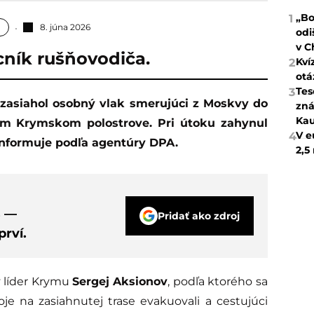
„Bo
1
8. júna 2026
odi
v C
ník rušňovodiča.
Kví
2
otá
Tes
3
zná
Kau
m Krymskom polostrove. Pri útoku zahynul
V e
4
nformuje podľa agentúry DPA.
2,5
s —
Pridať ako zdroj
rví.
 líder Krymu
Sergej Aksionov
, podľa ktorého sa
oje na zasiahnutej trase evakuovali a cestujúci