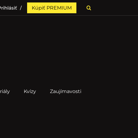
rihlásiť
Kúpiť PREMIUM
riály
Kvízy
Zaujímavosti