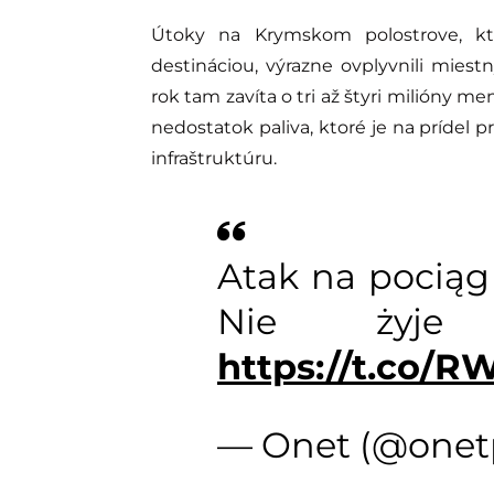
Útoky na Krymskom polostrove, k
destináciou, výrazne ovplyvnili miestn
rok tam zavíta o tri až štyri milióny 
nedostatok paliva, ktoré je na prídel 
infraštruktúru.
Atak na pociąg
Nie żyje
https://t.co/
— Onet (@onet