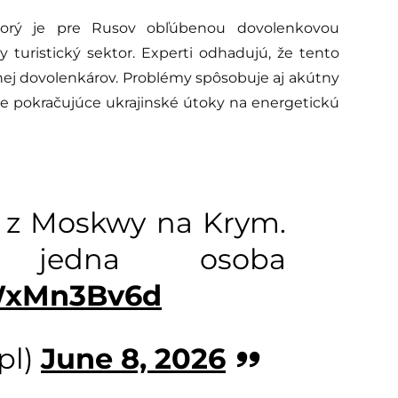
torý je pre Rusov obľúbenou dovolenkovou
y turistický sektor. Experti odhadujú, že tento
menej dovolenkárov. Problémy spôsobuje aj akútny
pre pokračujúce ukrajinské útoky na energetickú
 z Moskwy na Krym.
 jedna osoba
RWxMn3Bv6d
pl)
June 8, 2026