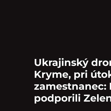
Ukrajinský dro
Kryme, pri úto
zamestnanec: E
podporili Zele