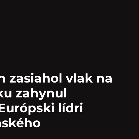
n zasiahol vlak na
ku zahynul
urópski lídri
nského