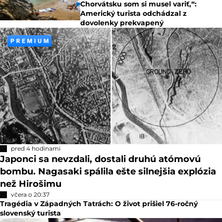
Chorvátsku som si musel variť,“:
Americký turista odchádzal z
dovolenky prekvapený
pred 4 hodinami
Japonci sa nevzdali, dostali druhú atómovú
bombu. Nagasaki spálila ešte silnejšia explózia
než Hirošimu
včera o 20:37
Tragédia v Západných Tatrách: O život prišiel 76-ročný
slovenský turista