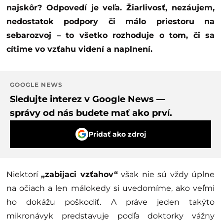
najskôr? Odpovedí je veľa. Žiarlivosť, nezáujem,
nedostatok podpory či málo priestoru na
sebarozvoj – to všetko rozhoduje o tom, či sa
cítime vo vzťahu videní a naplnení.
GOOGLE NEWS
Sledujte interez v Google News —
správy od nás budete mať ako prví.
Pridať ako zdroj
Niektorí
„zabijaci vzťahov“
však nie sú vždy úplne
na očiach a len málokedy si uvedomíme, ako veľmi
ho dokážu poškodiť. A práve jeden takýto
mikronávyk predstavuje podľa doktorky vážny