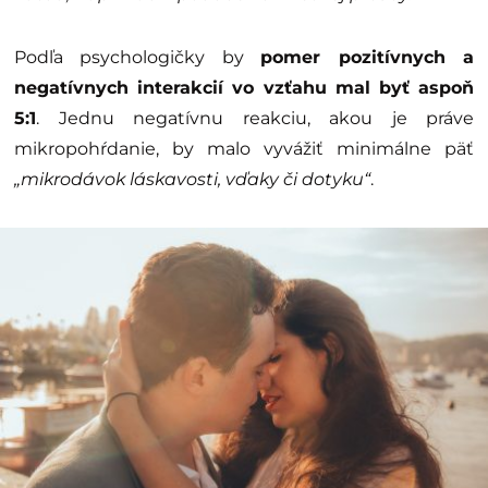
Podľa psychologičky by
pomer pozitívnych a
negatívnych interakcií vo vzťahu mal byť aspoň
5:1
. Jednu negatívnu reakciu, akou je práve
mikropohŕdanie, by malo vyvážiť minimálne päť
„mikrodávok láskavosti, vďaky či dotyku“
.