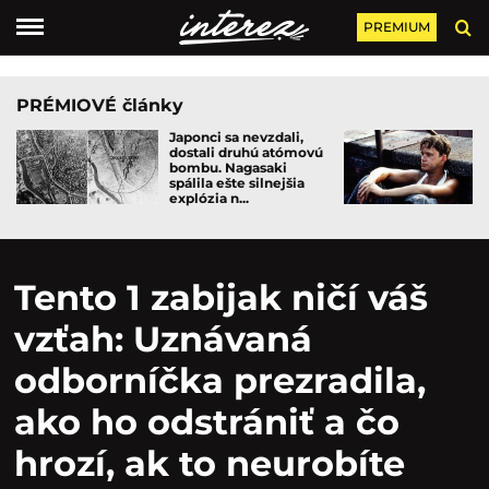
PREMIUM
PRÉMIOVÉ články
Japonci sa nevzdali,
dostali druhú atómovú
bombu. Nagasaki
spálila ešte silnejšia
explózia n...
Tento 1 zabijak ničí váš
vzťah: Uznávaná
odborníčka prezradila,
ako ho odstrániť a čo
hrozí, ak to neurobíte