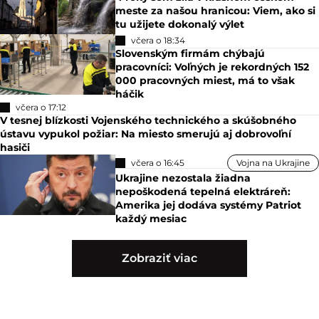
meste za našou hranicou: Viem, ako si
tu užijete dokonalý výlet
včera o 18:34
Slovenským firmám chýbajú
pracovníci: Voľných je rekordných 152
000 pracovných miest, má to však
háčik
včera o 17:12
V tesnej blízkosti Vojenského technického a skúšobného
ústavu vypukol požiar: Na miesto smerujú aj dobrovoľní
hasiči
včera o 16:45
Vojna na Ukrajine
Ukrajine nezostala žiadna
nepoškodená tepelná elektráreň:
Amerika jej dodáva systémy Patriot
každý mesiac
Zobraziť viac