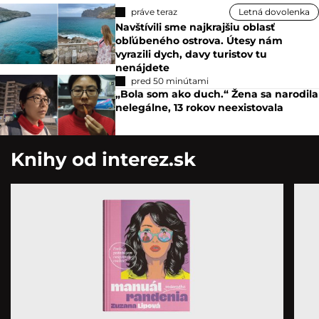
práve teraz
Letná dovolenka
Navštívili sme najkrajšiu oblasť
obľúbeného ostrova. Útesy nám
vyrazili dych, davy turistov tu
nenájdete
pred 50 minútami
„Bola som ako duch.“ Žena sa narodila
nelegálne, 13 rokov neexistovala
Knihy od interez.sk