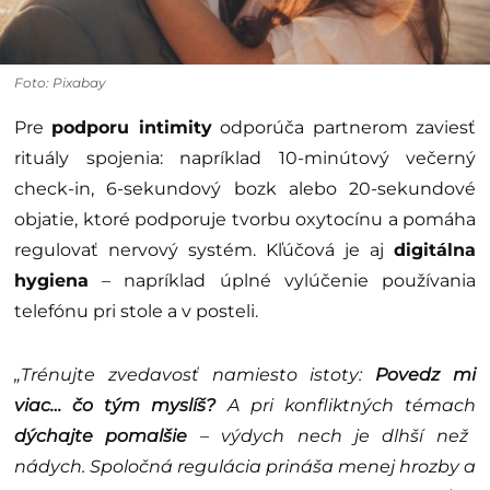
Foto: Pixabay
Pre
podporu intimity
odporúča partnerom zaviesť
rituály spojenia: napríklad 10-minútový večerný
check-in, 6-sekundový bozk alebo 20-sekundové
objatie, ktoré podporuje tvorbu oxytocínu a pomáha
regulovať nervový systém. Kľúčová je aj
digitálna
hygiena
– napríklad úplné vylúčenie používania
telefónu pri stole a v posteli.
„Trénujte zvedavosť namiesto istoty:
Povedz mi
viac… čo tým myslíš?
A pri konfliktných témach
dýchajte pomalšie
– výdych nech je dlhší než
nádych. Spoločná regulácia prináša menej hrozby a