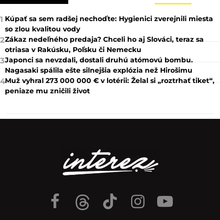
Kúpať sa sem radšej nechoďte: Hygienici zverejnili miesta
1
so zlou kvalitou vody
Zákaz nedeľného predaja? Chceli ho aj Slováci, teraz sa
2
otriasa v Rakúsku, Poľsku či Nemecku
Japonci sa nevzdali, dostali druhú atómovú bombu.
3
Nagasaki spálila ešte silnejšia explózia než Hirošimu
Muž vyhral 273 000 000 € v lotérii: Želal si „roztrhať tiket“,
4
peniaze mu zničili život