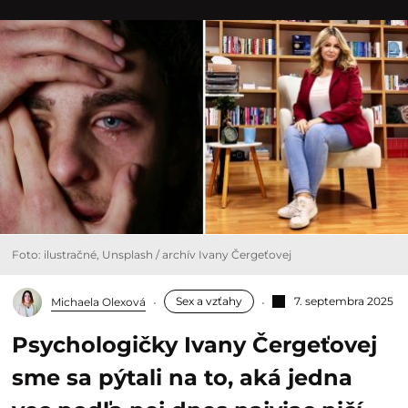
Foto: ilustračné, Unsplash / archív Ivany Čergeťovej
Sex a vzťahy
7. septembra 2025
Michaela Olexová
Psychologičky Ivany Čergeťovej
sme sa pýtali na to, aká jedna