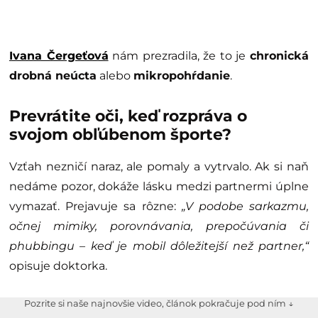
Ivana Čergeťová
nám prezradila, že to je
chronická
drobná neúcta
alebo
mikropohŕdanie
.
Prevrátite oči, keď rozpráva o
svojom obľúbenom športe?
Vzťah nezničí naraz, ale pomaly a vytrvalo. Ak si naň
nedáme pozor, dokáže lásku medzi partnermi úplne
vymazať. Prejavuje sa rôzne:
„V podobe sarkazmu,
očnej mimiky, porovnávania, prepočúvania či
phubbingu – keď je mobil dôležitejší než partner,“
opisuje doktorka.
Pozrite si naše najnovšie video, článok pokračuje pod ním ↓