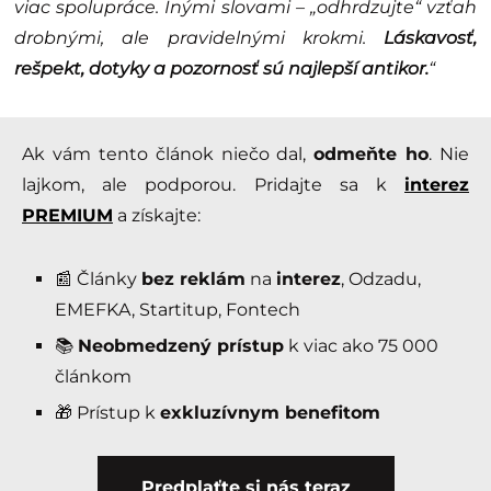
viac spolupráce. Inými slovami – „odhrdzujte“ vzťah
drobnými, ale pravidelnými krokmi.
Láskavosť,
rešpekt, dotyky a pozornosť sú najlepší antikor.
“
Ak vám tento článok niečo dal,
odmeňte ho
. Nie
lajkom, ale podporou. Pridajte sa k
interez
PREMIUM
a získajte:
📰 Články
bez reklám
na
interez
, Odzadu,
EMEFKA, Startitup, Fontech
📚
Neobmedzený prístup
k viac ako 75 000
článkom
🎁 Prístup k
exkluzívnym benefitom
Predplaťte si nás teraz