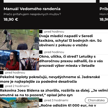
Manuál Vedomého randenia
Prí
Prečo priťahujem nesprávnych mužov?
Hon n
18,90 €
18,9
pred hodinou
Dvaja mladíci napadli v Seredi
taxikára, schytal 13 bodných rán. Sú
obvinení z pokusu o vraždu
pred hodinou
Okno, ulička, či stred? Letušky s
dlhoročnou praxou odhalili, čo o vás
prezradí výber miesta v lietadle
pred hodinou
Pekelné teploty pokračujú, nevydýchneme si. Jadranské
more je najteplejšie za posledné desaťročia
pred 2 hodinami
Rakovina Joea Bidena sa zhoršila, rozšírila sa ďalej. „Je veľmi
smutné sa na to pozerať,“ opísal jeho syn
pred 3 hodinami
Chorvátsko
„Ročne odložím 61 000 eur, no v