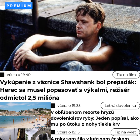
včera o 19:40
Tip na film
Vykúpenie z väznice Shawshank bol prepadák:
Herec sa musel popasovať s výkalmi, režisér
odmietol 2,5 milióna
včera o 19:35
Letná dovolenka
V obľúbenom rezorte hryzú
dovolenkárov ryby: Jeden popísal, ako
mu po útoku z nohy tiekla krv
včera o 19:15
Tip na výlet
4 roky som žila v krásnom českom