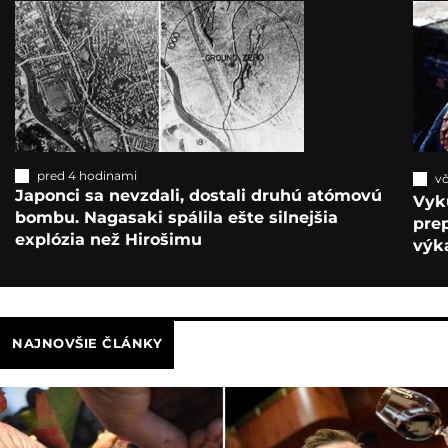
pred 4 hodinami
vč
Japonci sa nevzdali, dostali druhú atómovú
Vyk
bombu. Nagasaki spálila ešte silnejšia
pre
explózia než Hirošimu
výka
NAJNOVŠIE ČLÁNKY