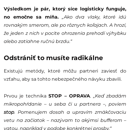
Výsledkom je pár, ktorý síce logisticky funguje,
no emočne sa míňa.
„Ako dva vlaky, ktoré idú
rovnakým smerom, ale po rôznych koľajach. A hrozí,
že jeden z nich v pocite ohrozenia prehodí výhybku
alebo zatiahne ručnú brzdu.“
Odstrániť to musíte radikálne
Existujú metódy, ktoré môžu partneri zaviesť do
vzťahu, aby sa tohto nebezpečného návyku zbavili.
Prvou je technika
STOP – OPRAVA
.
„Keď zbadám
mikropohŕdanie – u seba či u partnera –, poviem
stop
. Pomenujem dosah a upravím zmäkčovaciu
vetu na začiatok – nazývam to akýmsi bufferom –
vatou, napríklad v podobe konkrétnej prosby.“