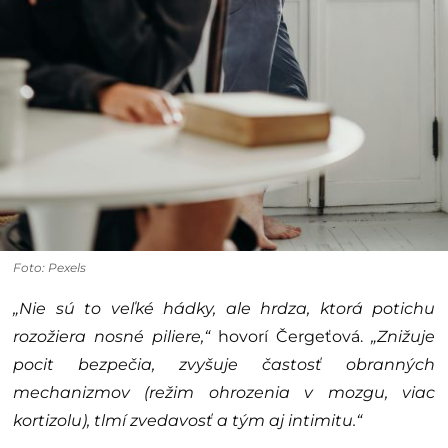
Foto: Pexels
„Nie sú to veľké hádky, ale hrdza, ktorá potichu
rozožiera nosné piliere,“
hovorí Čergeťová.
„Znižuje
pocit bezpečia, zvyšuje častosť obranných
mechanizmov (režim ohrozenia v mozgu, viac
kortizolu), tlmí zvedavosť a tým aj intimitu.“