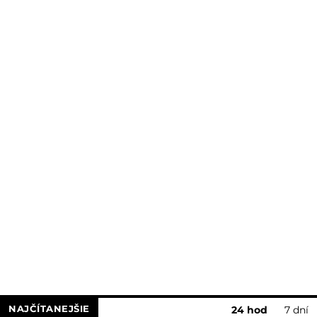
NAJČÍTANEJŠIE
24 hod
7 dní