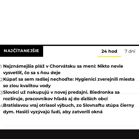
NAJČÍTANEJŠIE
24 hod
7 dní
Najznámejšia pláž v Chorvátsku sa mení: Nikto nevie
1
vysvetliť, čo sa s ňou deje
Kúpať sa sem radšej nechoďte: Hygienici zverejnili miesta
2
so zlou kvalitou vody
Slováci už nakupujú v novej predajni. Biedronka sa
3
rozširuje, pracovníkov hľadá aj do ďalších obcí
Bratislavou vraj otriasol výbuch, zo Slovnaftu stúpa čierny
4
dym. Hasiči vyzývajú ľudí, aby zatvorili okná