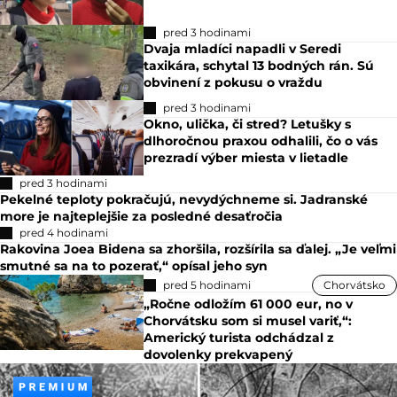
pred 3 hodinami
Dvaja mladíci napadli v Seredi
taxikára, schytal 13 bodných rán. Sú
obvinení z pokusu o vraždu
pred 3 hodinami
Okno, ulička, či stred? Letušky s
dlhoročnou praxou odhalili, čo o vás
prezradí výber miesta v lietadle
pred 3 hodinami
Pekelné teploty pokračujú, nevydýchneme si. Jadranské
more je najteplejšie za posledné desaťročia
pred 4 hodinami
Rakovina Joea Bidena sa zhoršila, rozšírila sa ďalej. „Je veľmi
smutné sa na to pozerať,“ opísal jeho syn
pred 5 hodinami
Chorvátsko
„Ročne odložím 61 000 eur, no v
Chorvátsku som si musel variť,“:
Americký turista odchádzal z
dovolenky prekvapený