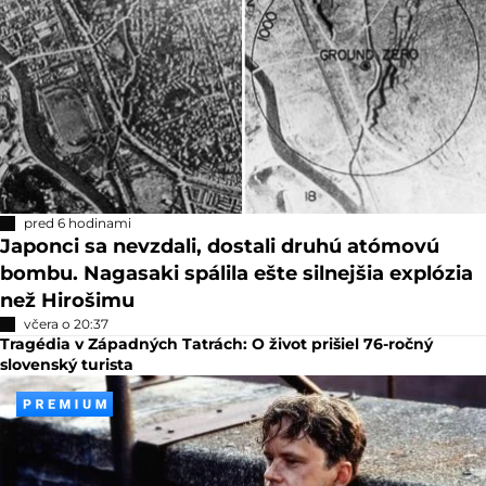
pred 6 hodinami
Japonci sa nevzdali, dostali druhú atómovú
bombu. Nagasaki spálila ešte silnejšia explózia
než Hirošimu
včera o 20:37
Tragédia v Západných Tatrách: O život prišiel 76-ročný
slovenský turista