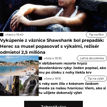
včera o 19:40
Tip na film
Vykúpenie z väznice Shawshank bol prepadák:
Herec sa musel popasovať s výkalmi, režisér
odmietol 2,5 milióna
včera o 19:35
Letná dovolenka
V obľúbenom rezorte hryzú
dovolenkárov ryby: Jeden popísal, ako
mu po útoku z nohy tiekla krv
včera o 19:15
Tip na výlet
4 roky som žila v krásnom českom
meste za našou hranicou: Viem, ako si
tu užijete dokonalý výlet
Zobraziť viac