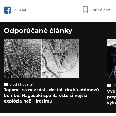
Uložiť článok
Zdieľať
Odporúčané články
pred 6 hodinami
vč
Japonci sa nevzdali, dostali druhú atómovú
Vyk
bombu. Nagasaki spálila ešte silnejšia
pre
explózia než Hirošimu
výka