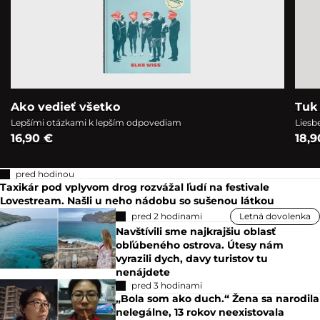
Ako vedieť všetko
Tuk 
Lepšími otázkami k lepším odpovediam
Liesb
16,90 €
18,9
pred hodinou
Taxikár pod vplyvom drog rozvážal ľudí na festivale
Lovestream. Našli u neho nádobu so sušenou látkou
pred 2 hodinami
Letná dovolenka
Navštívili sme najkrajšiu oblasť
obľúbeného ostrova. Útesy nám
vyrazili dych, davy turistov tu
nenájdete
pred 3 hodinami
„Bola som ako duch.“ Žena sa narodila
nelegálne, 13 rokov neexistovala