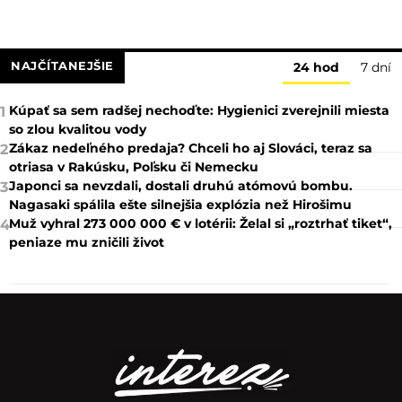
NAJČÍTANEJŠIE
24 hod
7 dní
Kúpať sa sem radšej nechoďte: Hygienici zverejnili miesta
1
so zlou kvalitou vody
Zákaz nedeľného predaja? Chceli ho aj Slováci, teraz sa
2
otriasa v Rakúsku, Poľsku či Nemecku
Japonci sa nevzdali, dostali druhú atómovú bombu.
3
Nagasaki spálila ešte silnejšia explózia než Hirošimu
Muž vyhral 273 000 000 € v lotérii: Želal si „roztrhať tiket“,
4
peniaze mu zničili život