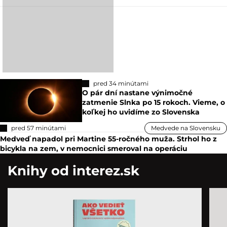
pred 34 minútami
O pár dní nastane výnimočné
zatmenie Slnka po 15 rokoch. Vieme, o
koľkej ho uvidíme zo Slovenska
pred 57 minútami
Medvede na Slovensku
Medveď napadol pri Martine 55-ročného muža. Strhol ho z
bicykla na zem, v nemocnici smeroval na operáciu
Knihy od interez.sk