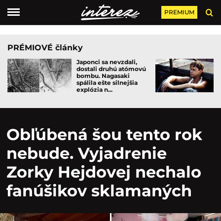
PREMIUM
PRÉMIOVÉ články
Japonci sa nevzdali,
dostali druhú atómovú
bombu. Nagasaki
spálila ešte silnejšia
explózia n...
Obľúbená šou tento rok
nebude. Vyjadrenie
Zorky Hejdovej nechalo
fanúšikov sklamaných