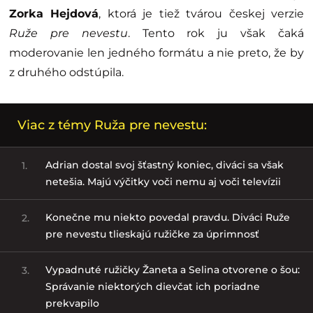
Zorka Hejdová
, ktorá je tiež tvárou českej verzie
Ruže pre nevestu
. Tento rok ju však čaká
moderovanie len jedného formátu a nie preto, že by
z druhého odstúpila.
Viac z témy Ruža pre nevestu:
Adrian dostal svoj šťastný koniec, diváci sa však
1.
netešia. Majú výčitky voči nemu aj voči televízii
Konečne mu niekto povedal pravdu. Diváci Ruže
2.
pre nevestu tlieskajú ružičke za úprimnosť
Vypadnuté ružičky Žaneta a Selina otvorene o šou:
3.
Správanie niektorých dievčat ich poriadne
prekvapilo