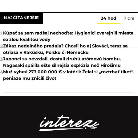
NAJČÍTANEJŠIE
24 hod
7 dní
Kúpať sa sem radšej nechoďte: Hygienici zverejnili miesta
1
so zlou kvalitou vody
Zákaz nedeľného predaja? Chceli ho aj Slováci, teraz sa
2
otriasa v Rakúsku, Poľsku či Nemecku
Japonci sa nevzdali, dostali druhú atómovú bombu.
3
Nagasaki spálila ešte silnejšia explózia než Hirošimu
Muž vyhral 273 000 000 € v lotérii: Želal si „roztrhať tiket“,
4
peniaze mu zničili život