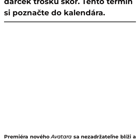
darček trošku skôr. Tento termín
si poznačte do kalendára.
Premiéra nového
Avatara
sa nezadržateľne blíži a