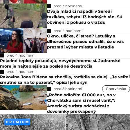
pred 3 hodinami
Dvaja mladíci napadli v Seredi
taxikára, schytal 13 bodných rán. Sú
obvinení z pokusu o vraždu
pred 4 hodinami
Okno, ulička, či stred? Letušky s
dlhoročnou praxou odhalili, čo o vás
prezradí výber miesta v lietadle
pred 4 hodinami
Pekelné teploty pokračujú, nevydýchneme si. Jadranské
more je najteplejšie za posledné desaťročia
pred 4 hodinami
Rakovina Joea Bidena sa zhoršila, rozšírila sa ďalej. „Je veľmi
smutné sa na to pozerať,“ opísal jeho syn
pred 5 hodinami
Chorvátsko
„Ročne odložím 61 000 eur, no v
Chorvátsku som si musel variť,“:
Americký turista odchádzal z
dovolenky prekvapený