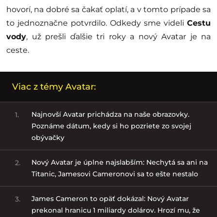
hovorí, na dobré sa čakať oplatí, a v tomto prípade sa
to jednoznačne potvrdilo. Odkedy sme videli
Cestu
vody
, už prešli ďalšie tri roky a nový Avatar je na
ceste.
Viac z témy Avatar:
Najnovší Avatar prichádza na naše obrazovky.
1.
Poznáme dátum, kedy si ho pozriete zo svojej
obývačky
Nový Avatar je úplne najslabším: Nechytá sa ani na
2.
Titanic, Jamesovi Cameronovi sa to ešte nestalo
James Cameron to opäť dokázal: Nový Avatar
3.
prekonal hranicu 1 miliardy dolárov. Hrozí mu, že