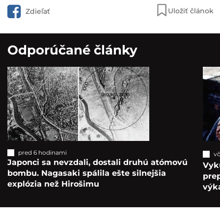
Uložiť článok
Zdieľať
Odporúčané články
pred 6 hodinami
vč
Japonci sa nevzdali, dostali druhú atómovú
Vyk
bombu. Nagasaki spálila ešte silnejšia
pre
explózia než Hirošimu
výka