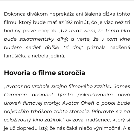
Dokonca divákom neprekáža ani šialená dĺžka tohto
filmu, ktorý bude mať až 192 minút, čo je viac než tri
hodiny, práve naopak.
„Už teraz viem, že tento film
bude sakramentsky dlhý, a verte, že v tom kine
budem sedieť ďalšie tri dni,“
priznala nadšená
fanúšička a nebola jediná.
Hovoria o filme storočia
„Avatar na vrchole svojho filmového zážitku. James
Cameron dosiahol týmto pokračovaním novú
úroveň filmovej tvorby. Avatar Oheň a popol bude
najväčším trhákom tohto storočia. Pripravte sa na
celoživotný kino zážitok,“
avizoval nadšenec, ktorý si
je už dopredu istý, že nás čaká niečo výnimočné. A s