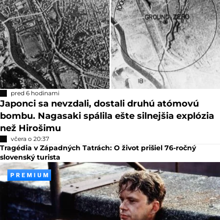
pred 6 hodinami
Japonci sa nevzdali, dostali druhú atómovú
bombu. Nagasaki spálila ešte silnejšia explózia
než Hirošimu
včera o 20:37
Tragédia v Západných Tatrách: O život prišiel 76-ročný
slovenský turista