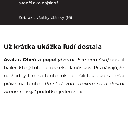
skončí ako najslabší
Zobraziť všetky články (16)
Už krátka ukážka ľudí dostala
Avatar: Oheň a popol
(Avatar: Fire and Ash)
dostal
trailer, ktorý totálne rozsekal fanúšikov. Priznávajú, že
na žiadny film sa tento rok netešili tak, ako sa tešia
práve na tento.
„Pri sledovaní traileru som dostal
zimomriavky,“
podotkol jeden z nich.