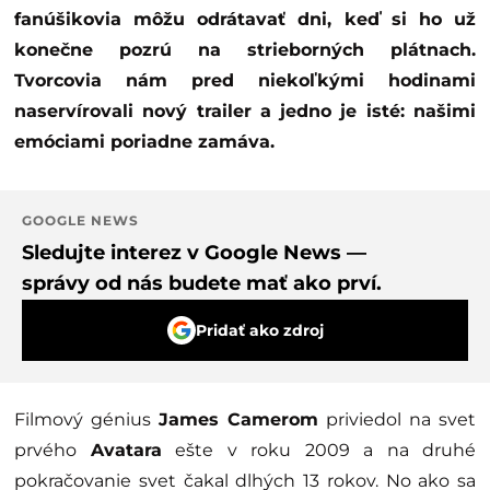
fanúšikovia môžu odrátavať dni, keď si ho už
konečne pozrú na strieborných plátnach.
Tvorcovia nám pred niekoľkými hodinami
naservírovali nový trailer a jedno je isté: našimi
emóciami poriadne zamáva.
GOOGLE NEWS
Sledujte interez v Google News —
správy od nás budete mať ako prví.
Pridať ako zdroj
Filmový génius
James Camerom
priviedol na svet
prvého
Avatara
ešte v roku 2009 a na druhé
pokračovanie svet čakal dlhých 13 rokov. No ako sa