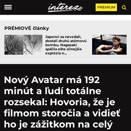
PREMIUM
PRÉMIOVÉ články
Japonci sa nevzdali,
dostali druhú atómovú
bombu. Nagasaki
spálila ešte silnejšia
explózia n...
Nový Avatar má 192
minút a ľudí totálne
rozsekal: Hovoria, že je
filmom storočia a vidieť
ho je zážitkom na celý