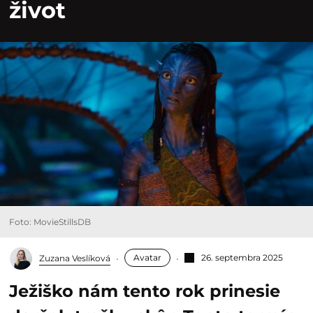
život
Foto: MovieStillsDB
Avatar
26. septembra 2025
Zuzana Veslíková
Ježiško nám tento rok prinesie