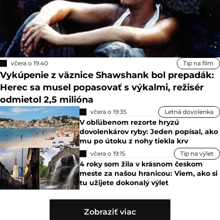
včera o 19:40
Tip na film
Vykúpenie z väznice Shawshank bol prepadák:
Herec sa musel popasovať s výkalmi, režisér
odmietol 2,5 milióna
včera o 19:35
Letná dovolenka
V obľúbenom rezorte hryzú
dovolenkárov ryby: Jeden popísal, ako
mu po útoku z nohy tiekla krv
včera o 19:15
Tip na výlet
4 roky som žila v krásnom českom
meste za našou hranicou: Viem, ako si
tu užijete dokonalý výlet
Zobraziť viac