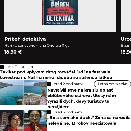
Príbeh detektíva
Uro
Hon na sériového vraha Ondreja Riga
Bizar
18,90 €
18,9
pred 2 hodinami
Taxikár pod vplyvom drog rozvážal ľudí na festivale
Lovestream. Našli u neho nádobu so sušenou látkou
pred 2 hodinami
Letná dovolenka
Navštívili sme najkrajšiu oblasť
obľúbeného ostrova. Útesy nám
vyrazili dych, davy turistov tu
nenájdete
pred 3 hodinami
„Bola som ako duch.“ Žena sa narodila
nelegálne, 13 rokov neexistovala