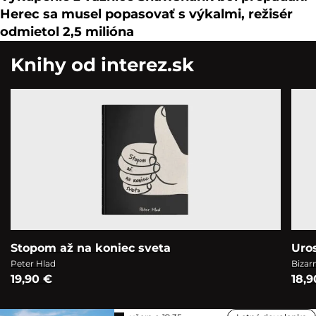
Herec sa musel popasovať s výkalmi, režisér
odmietol 2,5 milióna
Knihy od interez.sk
Stopom až na koniec sveta
Uro
Peter Hlad
Bizar
19,90 €
18,9