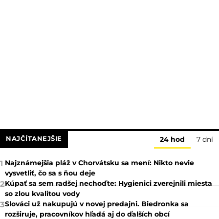
NAJČÍTANEJŠIE
24 hod
7 dní
Najznámejšia pláž v Chorvátsku sa mení: Nikto nevie
1
vysvetliť, čo sa s ňou deje
Kúpať sa sem radšej nechoďte: Hygienici zverejnili miesta
2
so zlou kvalitou vody
Slováci už nakupujú v novej predajni. Biedronka sa
3
rozširuje, pracovníkov hľadá aj do ďalších obcí