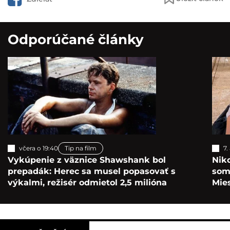
Odporúčané články
včera o 19:40
Tip na film
7.
Vykúpenie z väznice Shawshank bol
Nik
prepadák: Herec sa musel popasovať s
som 
výkalmi, režisér odmietol 2,5 milióna
Mie