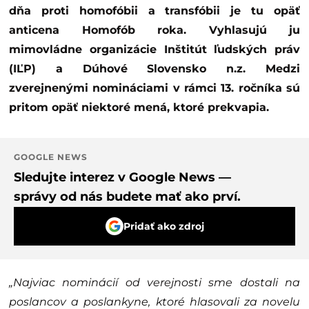
dňa proti homofóbii a transfóbii je tu opäť
anticena Homofób roka. Vyhlasujú ju
mimovládne organizácie Inštitút ľudských práv
(IĽP) a Dúhové Slovensko n.z. Medzi
zverejnenými nomináciami v rámci 13. ročníka sú
pritom opäť niektoré mená, ktoré prekvapia.
GOOGLE NEWS
Sledujte interez v Google News —
správy od nás budete mať ako prví.
Pridať ako zdroj
„Najviac nominácií od verejnosti sme dostali na
poslancov a poslankyne, ktoré hlasovali za novelu