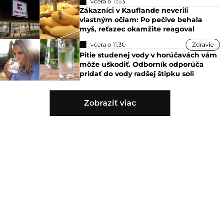
včera o 11:53
Zákazníci v Kauflande neverili
vlastným očiam: Po pečive behala
myš, reťazec okamžite reagoval
včera o 11:30
Zdravie
Pitie studenej vody v horúčavách vám
môže uškodiť. Odborník odporúča
pridať do vody radšej štipku soli
Zobraziť viac