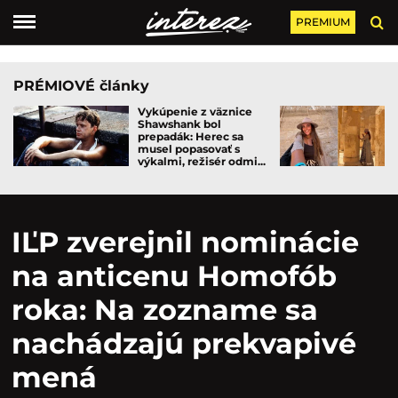
PREMIUM
PRÉMIOVÉ články
Vykúpenie z väznice
Shawshank bol
prepadák: Herec sa
musel popasovať s
výkalmi, režisér odmi...
IĽP zverejnil nominácie
na anticenu Homofób
roka: Na zozname sa
nachádzajú prekvapivé
mená