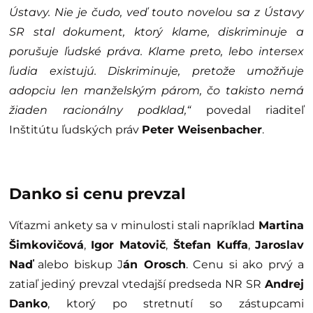
Ústavy. Nie je čudo, veď touto novelou sa z Ústavy
SR stal dokument, ktorý klame, diskriminuje a
porušuje ľudské práva. Klame preto, lebo intersex
ľudia existujú. Diskriminuje, pretože umožňuje
adopciu len manželským párom, čo takisto nemá
žiaden racionálny podklad,“
povedal riaditeľ
Inštitútu ľudských práv
Peter Weisenbacher
.
Danko si cenu prevzal
Víťazmi ankety sa v minulosti stali napríklad
Martina
Šimkovičová
,
Igor Matovič
,
Štefan Kuffa
,
Jaroslav
Naď
alebo biskup J
án Orosch
. Cenu si ako prvý a
zatiaľ jediný prevzal vtedajší predseda NR SR
Andrej
Danko
, ktorý po stretnutí so zástupcami