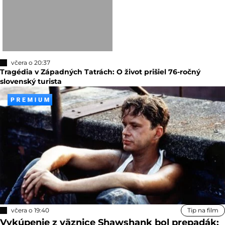
včera o 20:37
Tragédia v Západných Tatrách: O život prišiel 76-ročný
slovenský turista
včera o 19:40
Tip na film
Vykúpenie z väznice Shawshank bol prepadák: