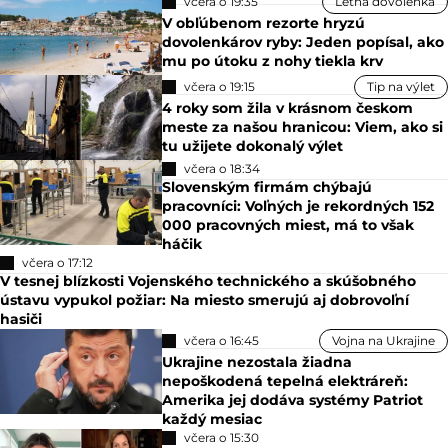
včera o 19:35
Letná dovolenka
V obľúbenom rezorte hryzú
dovolenkárov ryby: Jeden popísal, ako
mu po útoku z nohy tiekla krv
včera o 19:15
Tip na výlet
4 roky som žila v krásnom českom
meste za našou hranicou: Viem, ako si
tu užijete dokonalý výlet
včera o 18:34
Slovenským firmám chýbajú
pracovníci: Voľných je rekordných 152
000 pracovných miest, má to však
háčik
včera o 17:12
V tesnej blízkosti Vojenského technického a skúšobného
ústavu vypukol požiar: Na miesto smerujú aj dobrovoľní
hasiči
včera o 16:45
Vojna na Ukrajine
Ukrajine nezostala žiadna
nepoškodená tepelná elektráreň:
Amerika jej dodáva systémy Patriot
každý mesiac
včera o 15:30