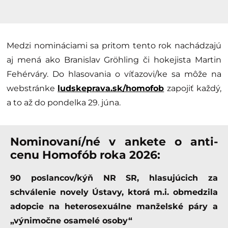
Medzi nomináciami sa pritom tento rok nachádzajú
aj mená ako Branislav Gröhling či hokejista Martin
Fehérváry. Do hlasovania o víťazovi/ke sa môže na
webstránke
ludskeprava.sk/homofob
zapojiť každý,
a to až do pondelka 29. júna.
Nominovaní/né v ankete o anti-
cenu Homofób roka 2026:
90 poslancov/kýň NR SR, hlasujúcich za
schválenie novely Ústavy, ktorá m.i. obmedzila
adopcie na heterosexuálne manželské páry a
„výnimočne osamelé osoby“