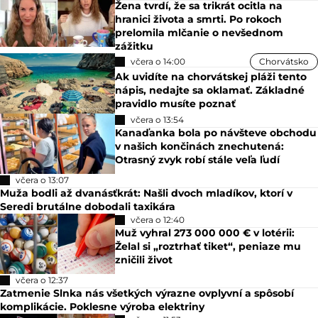
Žena tvrdí, že sa trikrát ocitla na
hranici života a smrti. Po rokoch
prelomila mlčanie o nevšednom
zážitku
včera o 14:00
Chorvátsko
Ak uvidíte na chorvátskej pláži tento
nápis, nedajte sa oklamať. Základné
pravidlo musíte poznať
včera o 13:54
Kanaďanka bola po návšteve obchodu
v našich končinách znechutená:
Otrasný zvyk robí stále veľa ľudí
včera o 13:07
Muža bodli až dvanásťkrát: Našli dvoch mladíkov, ktorí v
Seredi brutálne dobodali taxikára
včera o 12:40
Muž vyhral 273 000 000 € v lotérii:
Želal si „roztrhať tiket“, peniaze mu
zničili život
včera o 12:37
Zatmenie Slnka nás všetkých výrazne ovplyvní a spôsobí
komplikácie. Poklesne výroba elektriny