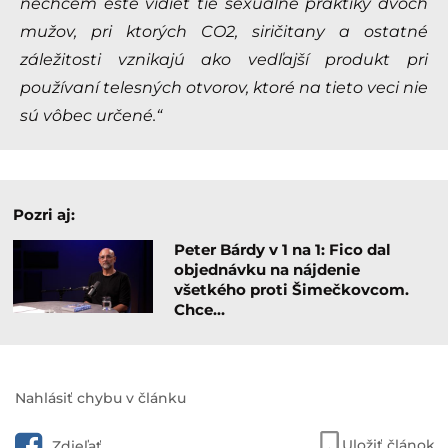
nechcem ešte vidieť tie sexuálne praktiky dvoch
mužov, pri ktorých CO2, siričitany a ostatné
záležitosti vznikajú ako vedľajší produkt pri
používaní telesných otvorov, ktoré na tieto veci nie
sú vôbec určené.“
Pozri aj:
Peter Bárdy v 1 na 1: Fico dal
objednávku na nájdenie
všetkého proti Šimečkovcom.
Chce…
Nahlásiť chybu v článku
Uložiť článok
Zdieľať