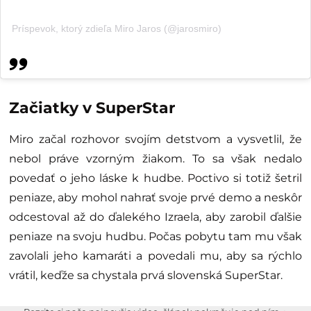
Príspevok, ktorý zdieľa Miro Jaros (@jarosmiro)
Začiatky v SuperStar
Miro začal rozhovor svojím detstvom a vysvetlil, že
nebol práve vzorným žiakom. To sa však nedalo
povedať o jeho láske k hudbe. Poctivo si totiž šetril
peniaze, aby mohol nahrať svoje prvé demo a neskôr
odcestoval až do ďalekého Izraela, aby zarobil ďalšie
peniaze na svoju hudbu. Počas pobytu tam mu však
zavolali jeho kamaráti a povedali mu, aby sa rýchlo
vrátil, keďže sa chystala prvá slovenská SuperStar.