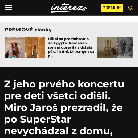
PREMIUM
PRÉMIOVÉ články
Nikol sa presťahovala
do Egypta: Ramadán
som si upravila a držala
pôst 14 dní. Miestnym sa
p...
Z jeho prvého koncertu
pre deti všetci odišli.
Miro Jaroš prezradil, že
po SuperStar
nevychádzal z domu,