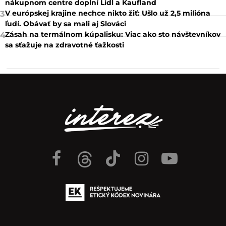
nákupnom centre doplní Lidl a Kaufland
V európskej krajine nechce nikto žiť: Ušlo už 2,5 milióna
3
ľudí. Obávať by sa mali aj Slováci
Zásah na termálnom kúpalisku: Viac ako sto návštevníkov
4
sa sťažuje na zdravotné ťažkosti