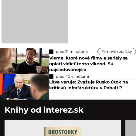
pred 21 minútami
Filmové rebríčky
Vieme, ktoré nové filmy a seriály sa
oplatí vidieť tento víkend. Sú
najsledovanejšie
pred 42 minútami
Litva varuje: Zvažuje Rusko útok na
kritickú infraštruktúru v Pobaltí?
Knihy od interez.sk