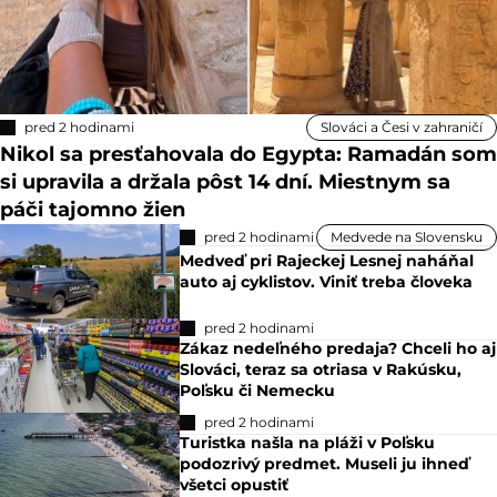
pred 2 hodinami
Slováci a Česi v zahraničí
Nikol sa presťahovala do Egypta: Ramadán som
si upravila a držala pôst 14 dní. Miestnym sa
páči tajomno žien
pred 2 hodinami
Medvede na Slovensku
Medveď pri Rajeckej Lesnej naháňal
auto aj cyklistov. Viniť treba človeka
pred 2 hodinami
Zákaz nedeľného predaja? Chceli ho aj
Slováci, teraz sa otriasa v Rakúsku,
Poľsku či Nemecku
pred 2 hodinami
Turistka našla na pláži v Poľsku
podozrivý predmet. Museli ju ihneď
všetci opustiť