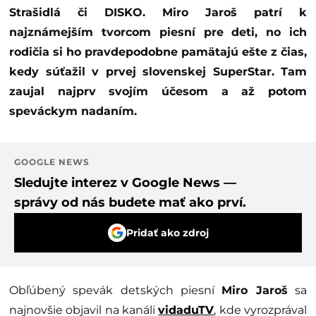
Strašidlá či DISKO. Miro Jaroš patrí k
najznámejším tvorcom piesní pre deti, no ich
rodičia si ho pravdepodobne pamätajú ešte z čias,
kedy súťažil v prvej slovenskej SuperStar. Tam
zaujal najprv svojím účesom a až potom
speváckym nadaním.
GOOGLE NEWS
Sledujte interez v Google News —
správy od nás budete mať ako prví.
Pridať ako zdroj
Obľúbený spevák detských piesní
Miro Jaroš
sa
najnovšie objavil na kanáli
vidaduTV
, kde vyrozprával