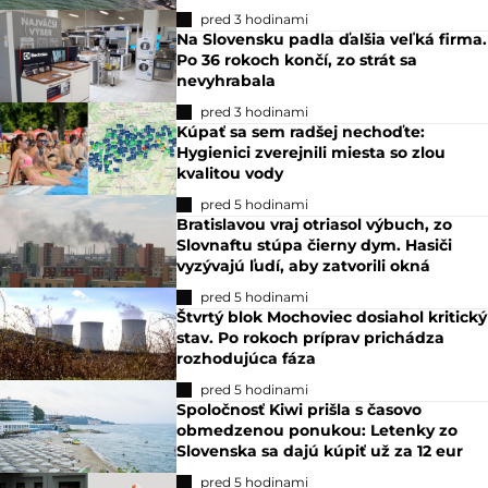
pred 3 hodinami
Na Slovensku padla ďalšia veľká firma.
Po 36 rokoch končí, zo strát sa
nevyhrabala
pred 3 hodinami
Kúpať sa sem radšej nechoďte:
Hygienici zverejnili miesta so zlou
kvalitou vody
pred 5 hodinami
Bratislavou vraj otriasol výbuch, zo
Slovnaftu stúpa čierny dym. Hasiči
vyzývajú ľudí, aby zatvorili okná
pred 5 hodinami
Štvrtý blok Mochoviec dosiahol kritický
stav. Po rokoch príprav prichádza
rozhodujúca fáza
pred 5 hodinami
Spoločnosť Kiwi prišla s časovo
obmedzenou ponukou: Letenky zo
Slovenska sa dajú kúpiť už za 12 eur
pred 5 hodinami