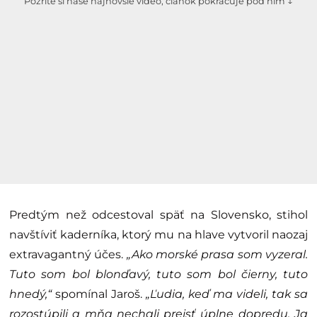
Pozrite si naše najnovšie video, článok pokračuje pod ním ↓
Predtým než odcestoval späť na Slovensko, stihol
navštíviť kaderníka, ktorý mu na hlave vytvoril naozaj
extravagantný účes.
„Ako morské prasa som vyzeral.
Tuto som bol blonďavý, tuto som bol čierny, tuto
hnedý,“
spomínal Jaroš.
„Ľudia, keď ma videli, tak sa
rozostúpili a mňa nechali prejsť úplne dopredu. Ja