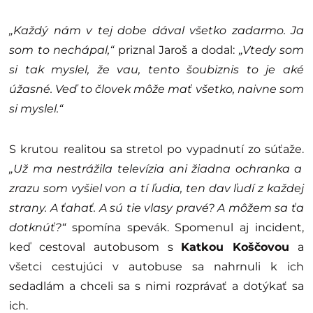
„Každý nám v tej dobe dával všetko zadarmo. Ja
som to nechápal,“
priznal Jaroš a dodal:
„Vtedy som
si tak myslel, že vau, tento šoubiznis to je aké
úžasné. Veď to človek môže mať všetko, naivne som
si myslel.“
S krutou realitou sa stretol po vypadnutí zo súťaže.
„Už ma nestrážila televízia ani žiadna ochranka a
zrazu som vyšiel von a tí ľudia, ten dav ľudí z každej
strany. A ťahať. A sú tie vlasy pravé? A môžem sa ťa
dotknúť?“
spomína spevák. Spomenul aj incident,
keď cestoval autobusom s
Katkou Koščovou
a
všetci cestujúci v autobuse sa nahrnuli k ich
sedadlám a chceli sa s nimi rozprávať a dotýkať sa
ich.