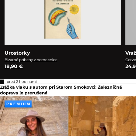
Urostorky
Vra
Bizarné príbehy z nemocnice
Červe
18,90 €
24,
pred 2 hodinami
Zrážka vlaku s autom pri Starom Smokovci: Železničná
doprava je prerušená