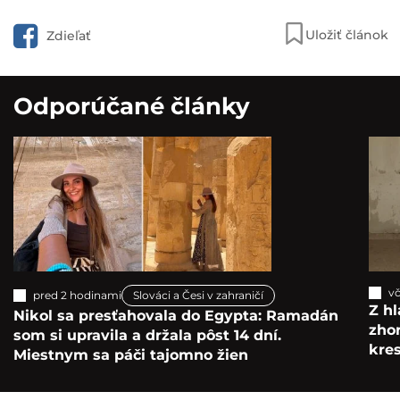
Uložiť článok
Zdieľať
Odporúčané články
vč
pred 2 hodinami
Slováci a Česi v zahraničí
Z hl
Nikol sa presťahovala do Egypta: Ramadán
zho
som si upravila a držala pôst 14 dní.
kre
Miestnym sa páči tajomno žien