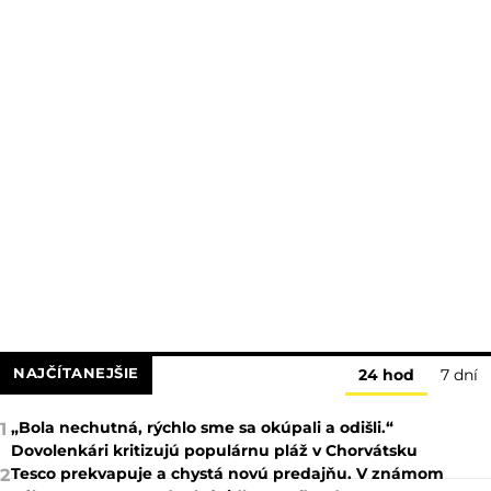
NAJČÍTANEJŠIE
24 hod
7 dní
„Bola nechutná, rýchlo sme sa okúpali a odišli.“
1
Dovolenkári kritizujú populárnu pláž v Chorvátsku
Tesco prekvapuje a chystá novú predajňu. V známom
2