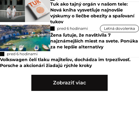
Tuk ako tajný orgán v našom tele:
Nová kniha vysvetľuje najnovšie
výskumy o liečbe obezity a spaľovaní
tukov
pred 6 hodinami
Letná dovolenka
Žena ľutuje, že navštívila 7
najznámejších miest na svete. Ponúka
za ne lepšie alternatívy
pred 6 hodinami
Volkswagen čelí tlaku majiteľov, dochádza im trpezlivosť.
Porsche a akcionári žiadajú rýchle kroky
Zobraziť viac