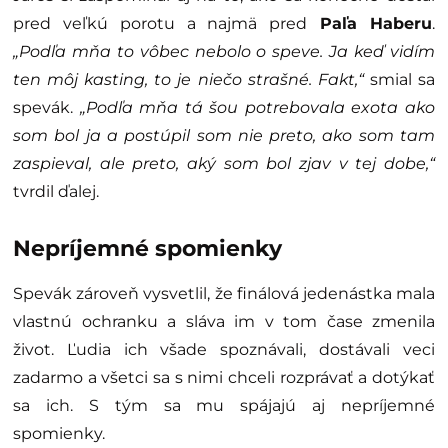
pred veľkú porotu a najmä pred
Paľa Haberu
.
„Podľa mňa to vôbec nebolo o speve. Ja keď vidím
ten môj kasting, to je niečo strašné. Fakt,“
smial sa
spevák.
„Podľa mňa tá šou potrebovala exota ako
som bol ja a postúpil som nie preto, ako som tam
zaspieval, ale preto, aký som bol zjav v tej dobe,“
tvrdil ďalej.
Nepríjemné spomienky
Spevák zároveň vysvetlil, že finálová jedenástka mala
vlastnú ochranku a sláva im v tom čase zmenila
život. Ľudia ich všade spoznávali, dostávali veci
zadarmo a všetci sa s nimi chceli rozprávať a dotýkať
sa ich. S tým sa mu spájajú aj nepríjemné
spomienky.