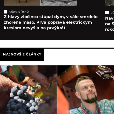
Odporúčané články
včera o 19:40
vč
Z hlavy zločinca stúpal dym, v sále smrdelo
Navš
zhorené mäso. Prvá poprava elektrickým
na S
kreslom nevyšla na prvýkrát
roko
NAJNOVŠIE ČLÁNKY