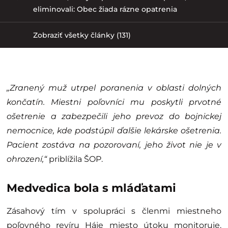
eliminovali: Obec žiada rázne opatrenia
Zobraziť všetky články (131)
„Zranený muž utrpel poranenia v oblasti dolných
končatín. Miestni poľovníci mu poskytli prvotné
ošetrenie a zabezpečili jeho prevoz do bojnickej
nemocnice, kde podstúpil ďalšie lekárske ošetrenia.
Pacient zostáva na pozorovaní, jeho život nie je v
ohrození,“
priblížila ŠOP.
Medvedica bola s mláďatami
Zásahový tím v spolupráci s členmi miestneho
poľovného revíru Háje miesto útoku monitoruje.