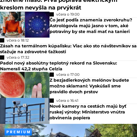
včera o 19:40
Z hlavy zločinca stúpal dym, v sále smrdelo
zhorené mäso. Prvá poprava elektrickým
kreslom nevyšla na prvýkrát
včera o 19:00
Čo jesť podľa znamenia zverokruhu?
Astrológovia majú jasno v tom, aké
potraviny by ste mali mať na tanieri
včera o 18:12
Zásah na termálnom kúpalisku: Viac ako sto návštevníkov sa
sťažuje na zdravotné ťažkosti
včera o 17:32
Padol nový absolútny teplotný rekord na Slovensku: