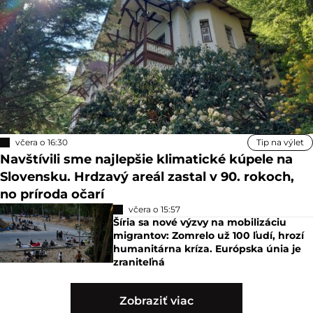
Namerali 42,2 stupňa Celzia
včera o 17:00
Z bezjadierkových melónov budete
možno sklamaní: Vyskúšali sme
pravidlo dvoch prstov
včera o 16:41
Nové kamery na cestách majú byť
ruskej výroby: Ministerstvo vnútra
obvinenia popiera
včera o 16:30
Tip na výlet