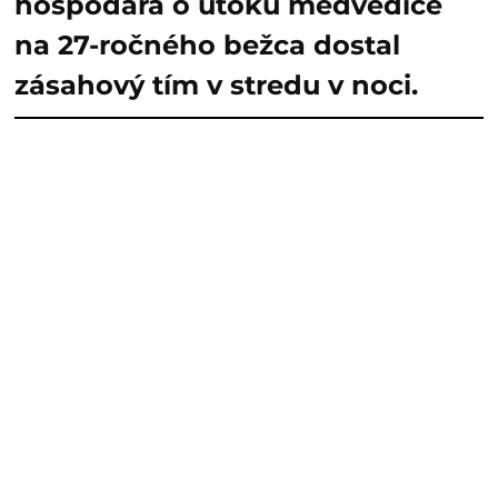
hospodára o útoku medvedice
na 27-ročného bežca dostal
zásahový tím v stredu v noci.