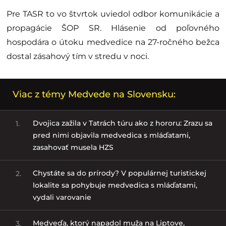
Pre TASR to vo štvrtok uviedol odbor komunikácie a
propagácie ŠOP SR. Hlásenie od poľovného
hospodára o útoku medvedice na 27-ročného bežca
dostal zásahový tím v stredu v noci.
Viac z témy Medvede na Slovensku:
Dvojica zažila v Tatrách túru ako z hororu: Zrazu sa
1.
pred nimi objavila medvedica s mláďatami,
zasahovať musela HZS
Chystáte sa do prírody? V populárnej turistickej
2.
lokalite sa pohybuje medvedica s mláďatami,
vydali varovanie
Medveďa, ktorý napadol muža na Liptove,
3.