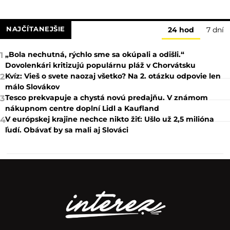
NAJČÍTANEJŠIE
24 hod
7 dní
„Bola nechutná, rýchlo sme sa okúpali a odišli.“
1
Dovolenkári kritizujú populárnu pláž v Chorvátsku
Kvíz: Vieš o svete naozaj všetko? Na 2. otázku odpovie len
2
málo Slovákov
Tesco prekvapuje a chystá novú predajňu. V známom
3
nákupnom centre doplní Lidl a Kaufland