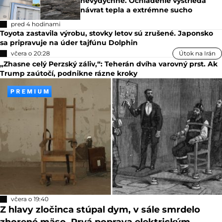
pred hodinou
Chorvátsko
Najznámejšia pláž v Chorvátsku sa
mení: Nikto nevie vysvetliť, čo sa s ňou
deje
pred 2 hodinami
Známa slovenská firma čelí konkurzu
a miliónovým dlhom. Jej technológie
používali po celom svete
pred 2 hodinami
Horúčavy končia, no Slovensko si
nevydýchne. Ochladenie vystrieda
návrat tepla a extrémne sucho
pred 4 hodinami
Toyota zastavila výrobu, stovky letov sú zrušené. Japonsko
sa pripravuje na úder tajfúnu Dolphin
včera o 20:28
Útok na Irán
„Zhasne celý Perzský záliv,“: Teherán dvíha varovný prst. Ak
Trump zaútočí, podnikne rázne kroky