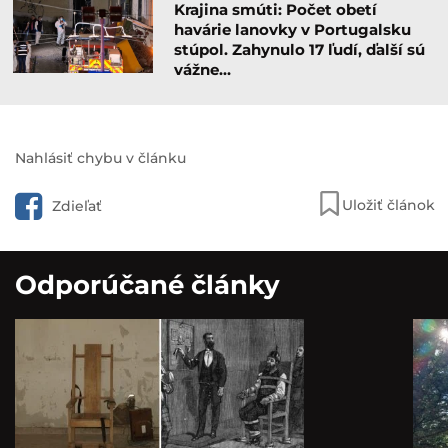
lokalitách s prirodzeným výskytom medveďa
hnedého, a to najmä v skorých ranných a neskorých
večerných hodinách. O incidente informovala vo
štvrtok i polícia, ktorá upozornila ľudí, aby boli
opatrní.
Pozri aj:
Krajina smúti: Počet obetí
havárie lanovky v Portugalsku
stúpol. Zahynulo 17 ľudí, ďalší sú
vážne…
Nahlásiť chybu v článku
Uložiť článok
Zdieľať