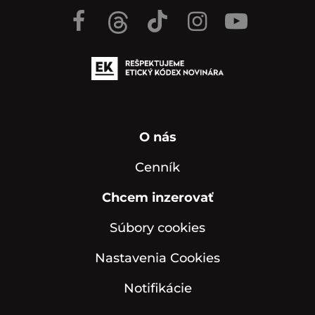
V európskej krajine nechce nikto žiť: Ušlo už 2,5 milióna
4
ľudí. Obávať by sa mali aj Slováci
O nás