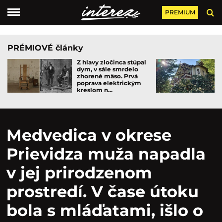
PREMIUM
PRÉMIOVÉ články
Z hlavy zločinca stúpal
dym, v sále smrdelo
zhorené mäso. Prvá
poprava elektrickým
kreslom n...
Medvedica v okrese
Prievidza muža napadla
v jej prirodzenom
prostredí. V čase útoku
bola s mláďatami, išlo o