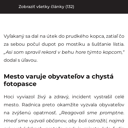
Zobraziť všetky články (132)
Vyľakaný sa dal na útek do prudkého kopca, zatiaľ čo
za sebou počul dupot po mostíku a šušťanie lístia.
„Asi som spravil rekord v behu hore týmto kopcom,“
dodal s úľavou.
Mesto varuje obyvateľov a chystá
fotopasce
Hoci vyviazol živý a zdravý, incident vystrašil celé
mesto. Radnica preto okamžite vyzvala obyvateľov
na zvýšenú opatrnosť.
„Reagovali sme promptne.
Hneď sme vyzvali občanov, aby boli ostražití, najmä