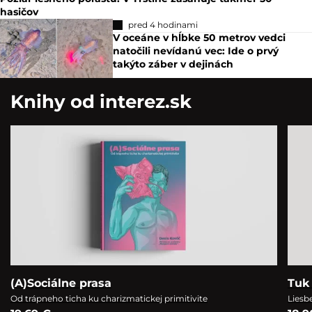
hasičov
pred 4 hodinami
V oceáne v hĺbke 50 metrov vedci
natočili nevídanú vec: Ide o prvý
takýto záber v dejinách
Knihy od interez.sk
(A)Sociálne prasa
Tuk 
Od trápneho ticha ku charizmatickej primitivite
Liesb