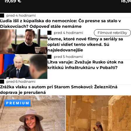
19,69 €
18,9
pred 4 hodinami
Ľudia išli z kúpaliska do nemocnice: Čo presne sa stalo v
Diakovciach? Odpoveď stále nemáme
pred 4 hodinami
Filmové rebríčky
Vieme, ktoré nové filmy a seriály sa
oplatí vidieť tento víkend. Sú
najsledovanejšie
pred 5 hodinami
Litva varuje: Zvažuje Rusko útok na
kritickú infraštruktúru v Pobaltí?
pred 6 hodinami
Zrážka vlaku s autom pri Starom Smokovci: Železničná
doprava je prerušená