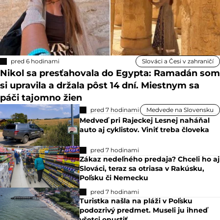
pred 6 hodinami
Slováci a Česi v zahraničí
Nikol sa presťahovala do Egypta: Ramadán som
si upravila a držala pôst 14 dní. Miestnym sa
páči tajomno žien
pred 7 hodinami
Medvede na Slovensku
Medveď pri Rajeckej Lesnej naháňal
auto aj cyklistov. Viniť treba človeka
pred 7 hodinami
Zákaz nedeľného predaja? Chceli ho aj
Slováci, teraz sa otriasa v Rakúsku,
Poľsku či Nemecku
pred 7 hodinami
Turistka našla na pláži v Poľsku
podozrivý predmet. Museli ju ihneď
všetci opustiť