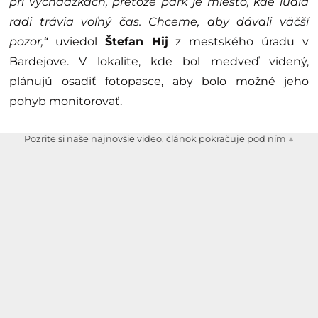
pri vychádzkach, pretože park je miesto, kde ľudia
radi trávia voľný čas. Chceme, aby dávali väčší
pozor,“
uviedol
Štefan Hij
z mestského úradu v
Bardejove. V lokalite, kde bol medveď videný,
plánujú osadiť fotopasce, aby bolo možné jeho
pohyb monitorovať.
Pozrite si naše najnovšie video, článok pokračuje pod ním ↓