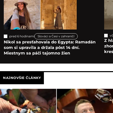
vč
pred 6 hodinami
Slováci a Česi v zahraničí
Z hl
Nikol sa presťahovala do Egypta: Ramadán
zho
som si upravila a držala pôst 14 dní.
kre
Miestnym sa páči tajomno žien
NAJNOVŠIE ČLÁNKY