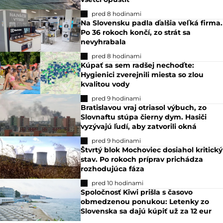
pred 8 hodinami
Na Slovensku padla ďalšia veľká firma.
Po 36 rokoch končí, zo strát sa
nevyhrabala
pred 8 hodinami
Kúpať sa sem radšej nechoďte:
Hygienici zverejnili miesta so zlou
kvalitou vody
pred 9 hodinami
Bratislavou vraj otriasol výbuch, zo
Slovnaftu stúpa čierny dym. Hasiči
vyzývajú ľudí, aby zatvorili okná
pred 9 hodinami
Štvrtý blok Mochoviec dosiahol kritický
stav. Po rokoch príprav prichádza
rozhodujúca fáza
pred 10 hodinami
Spoločnosť Kiwi prišla s časovo
obmedzenou ponukou: Letenky zo
Slovenska sa dajú kúpiť už za 12 eur