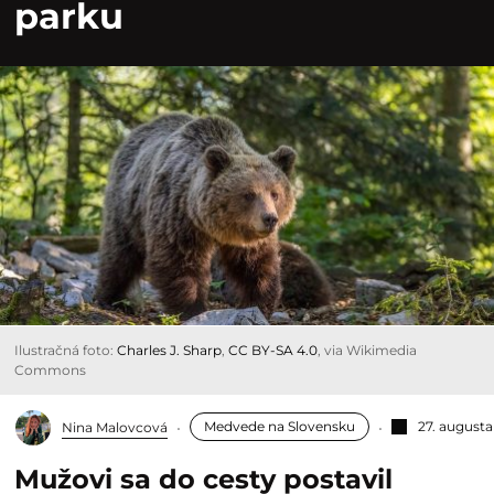
parku
Ilustračná foto:
Charles J. Sharp
,
CC BY-SA 4.0
, via Wikimedia
Commons
Medvede na Slovensku
27. augusta
Nina Malovcová
Mužovi sa do cesty postavil