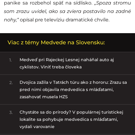
panike sa rozbehol späť na sídlisko.
„Spoza stromu
som zrazu uvidel, ako sa zviera postavilo na zadné
nohy,“
opísal pre televíziu dramatické chvíle.
Viac z témy Medvede na Slovensku:
Medveď pri Rajeckej Lesnej naháňal auto aj
1.
cyklistov. Viniť treba človeka
Dvojica zažila v Tatrách túru ako z hororu: Zrazu sa
2.
pred nimi objavila medvedica s mláďatami,
zasahovať musela HZS
Chystáte sa do prírody? V populárnej turistickej
3.
lokalite sa pohybuje medvedica s mláďatami,
vydali varovanie