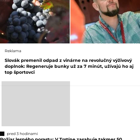
Reklama
Slovák premenil odpad z vinárne na revolučný výživový
doplnok: Regeneruje bunky už za 7 minút, užívajú ho aj
top športovci
pred 3 hodinami
Požiar lesného porastu: V Trstíne zasahuje takmer 50