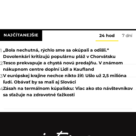
NAJČÍTANEJŠIE
24 hod
7 dní
„Bola nechutná, rýchlo sme sa okúpali a odišli.“
1
Dovolenkári kritizujú populárnu pláž v Chorvátsku
Tesco prekvapuje a chystá novú predajňu. V známom
2
nákupnom centre doplní Lidl a Kaufland
V európskej krajine nechce nikto žiť: Ušlo už 2,5 milióna
3
ľudí. Obávať by sa mali aj Slováci
Zásah na termálnom kúpalisku: Viac ako sto návštevníkov
4
sa sťažuje na zdravotné ťažkosti