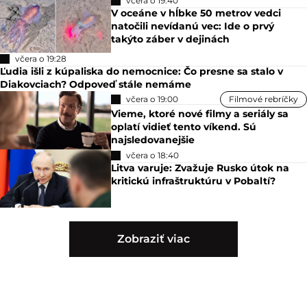
včera o 19:40
V oceáne v hĺbke 50 metrov vedci
natočili nevídanú vec: Ide o prvý
takýto záber v dejinách
včera o 19:28
Ľudia išli z kúpaliska do nemocnice: Čo presne sa stalo v
Diakovciach? Odpoveď stále nemáme
včera o 19:00
Filmové rebríčky
Vieme, ktoré nové filmy a seriály sa
oplatí vidieť tento víkend. Sú
najsledovanejšie
včera o 18:40
Litva varuje: Zvažuje Rusko útok na
kritickú infraštruktúru v Pobaltí?
Zobraziť viac