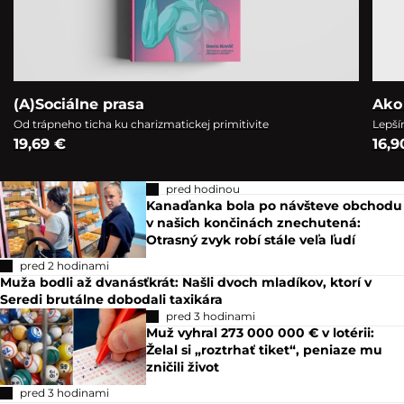
(A)Sociálne prasa
Ako
Od trápneho ticha ku charizmatickej primitivite
Lepší
19,69 €
16,9
pred hodinou
Kanaďanka bola po návšteve obchodu
v našich končinách znechutená:
Otrasný zvyk robí stále veľa ľudí
pred 2 hodinami
Muža bodli až dvanásťkrát: Našli dvoch mladíkov, ktorí v
Seredi brutálne dobodali taxikára
pred 3 hodinami
Muž vyhral 273 000 000 € v lotérii:
Želal si „roztrhať tiket“, peniaze mu
zničili život
pred 3 hodinami