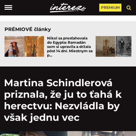
PREMIUM
PRÉMIOVÉ články
Nikol sa presťahovala
do Egypta: Ramadán
som si upravila a držala
pôst 14 dní. Miestnym sa
p...
Martina Schindlerová
priznala, že ju to ťahá k
herectvu: Nezvládla by
však jednu vec