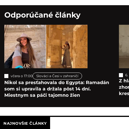
Odporúčané články
6.
včera o 17:00
Slováci a Česi v zahraničí
Z hl
Nikol sa presťahovala do Egypta: Ramadán
zho
som si upravila a držala pôst 14 dní.
kre
Miestnym sa páči tajomno žien
NAJNOVŠIE ČLÁNKY