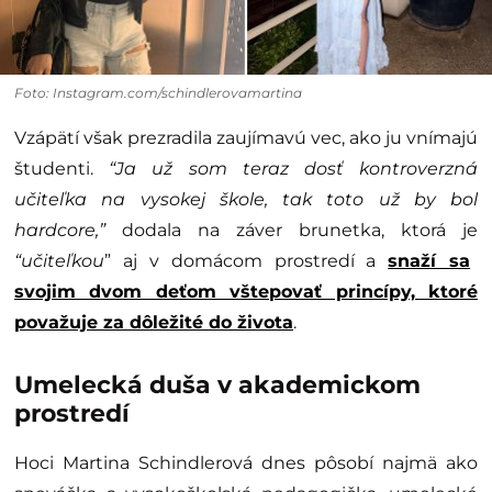
Foto: Instagram.com/schindlerovamartina
Vzápätí však prezradila zaujímavú vec, ako ju vnímajú
študenti.
“Ja už som teraz dosť kontroverzná
učiteľka na vysokej škole, tak toto už by bol
hardcore,”
dodala na záver brunetka, ktorá je
“učiteľkou
” aj v domácom prostredí a
snaží sa
svojim dvom deťom vštepovať princípy, ktoré
považuje za dôležité do života
.
Umelecká duša v akademickom
prostredí
Hoci Martina Schindlerová dnes pôsobí najmä ako