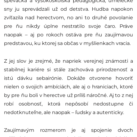
speváčka a vysokoškolská pedagogička, umelecké
sny ju sprevádzali už od detstva. Hudba napokon
zvíťazila nad herectvom, no ani to druhé povolanie
pre ňu nikdy úplne nestratilo svoje čaro. Práve
naopak – aj po rokoch ostáva pre ňu zaujímavou
predstavou, ku ktorej sa občas v myšlienkach vracia.
Z jej slov je zrejmé, že napriek verejnej známosti a
stabilnej kariére si stále zachováva prirodzenosť a
istú dávku sebairónie. Dokáže otvorene hovoriť
nielen o svojich ambíciách, ale aj o hraniciach, ktoré
by pre ňu boli v herectve už príliš náročné. Aj to z nej
robí osobnosť, ktorá nepôsobí nedostupne či
nedotknuteľne, ale naopak – ľudsky a autenticky.
Zaujímavým rozmerom je aj spojenie dvoch