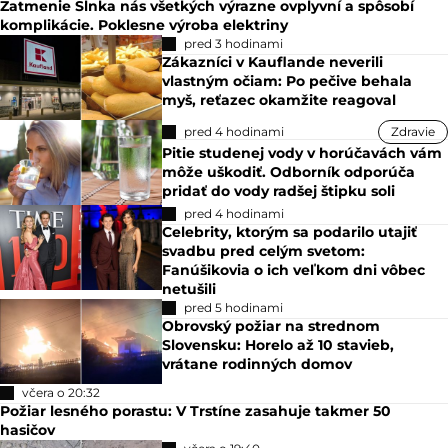
Zatmenie Slnka nás všetkých výrazne ovplyvní a spôsobí
komplikácie. Poklesne výroba elektriny
pred 3 hodinami
Zákazníci v Kauflande neverili
vlastným očiam: Po pečive behala
myš, reťazec okamžite reagoval
pred 4 hodinami
Zdravie
Pitie studenej vody v horúčavách vám
môže uškodiť. Odborník odporúča
pridať do vody radšej štipku soli
pred 4 hodinami
Celebrity, ktorým sa podarilo utajiť
svadbu pred celým svetom:
Fanúšikovia o ich veľkom dni vôbec
netušili
pred 5 hodinami
Obrovský požiar na strednom
Slovensku: Horelo až 10 stavieb,
vrátane rodinných domov
včera o 20:32
Požiar lesného porastu: V Trstíne zasahuje takmer 50
hasičov