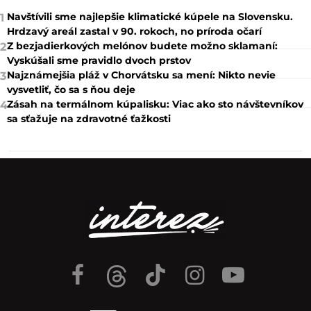
Navštívili sme najlepšie klimatické kúpele na Slovensku.
1
Hrdzavý areál zastal v 90. rokoch, no príroda očarí
Z bezjadierkových melónov budete možno sklamaní:
2
Vyskúšali sme pravidlo dvoch prstov
Najznámejšia pláž v Chorvátsku sa mení: Nikto nevie
3
vysvetliť, čo sa s ňou deje
Zásah na termálnom kúpalisku: Viac ako sto návštevníkov
4
sa sťažuje na zdravotné ťažkosti