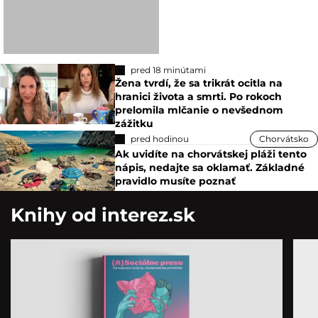
pred 18 minútami
Žena tvrdí, že sa trikrát ocitla na
hranici života a smrti. Po rokoch
prelomila mlčanie o nevšednom
zážitku
pred hodinou
Chorvátsko
Ak uvidíte na chorvátskej pláži tento
nápis, nedajte sa oklamať. Základné
pravidlo musíte poznať
Knihy od interez.sk