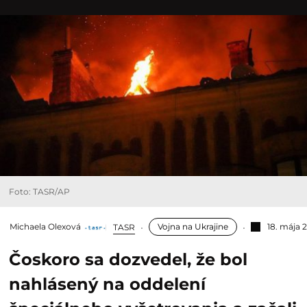
Foto: TASR/AP
Michaela Olexová
Vojna na Ukrajine
18. mája 
TASR
Čoskoro sa dozvedel, že bol
nahlásený na oddelení