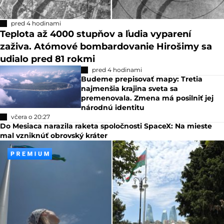
pred 4 hodinami
Teplota až 4000 stupňov a ľudia vyparení
zaživa. Atómové bombardovanie Hirošimy sa
udialo pred 81 rokmi
pred 4 hodinami
Budeme prepisovať mapy: Tretia
najmenšia krajina sveta sa
premenovala. Zmena má posilniť jej
národnú identitu
včera o 20:27
Do Mesiaca narazila raketa spoločnosti SpaceX: Na mieste
mal vzniknúť obrovský kráter