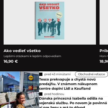
Ako vedieť všetko
Prí
Lepšími otázkami k lepším odpovediam
Hon n
16,90 €
18,9
pred 43 minútami
Obchodné reťazce
Tesco prekvapuje a chystá novú
predajňu. V známom nákupnom
centre doplní Lidl a Kaufland
pred hodinou
Dánska princezná Isabella odišla na
vojenskú službu. Po novom je povinná
aj pre ženy a má to dôvod