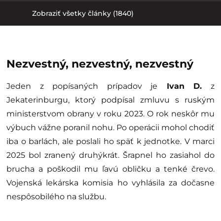
Zobraziť všetky články (1840)
Nezvestný, nezvestný, nezvestný
Jeden z popísaných prípadov je
Ivan D.
z
Jekaterinburgu, ktorý podpísal zmluvu s ruským
ministerstvom obrany v roku 2023. O rok neskôr mu
výbuch vážne poranil nohu. Po operácii mohol chodiť
iba o barlách, ale poslali ho späť k jednotke. V marci
2025 bol zranený druhýkrát. Šrapnel ho zasiahol do
brucha a poškodil mu ľavú obličku a tenké črevo.
Vojenská lekárska komisia ho vyhlásila za dočasne
nespôsobilého na službu.