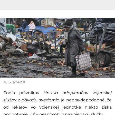
Foto: SITA/AP
Podľa právnikov
Hnutia odopieračov vojenskej
služby z dôvodu svedomia
je nepravdepodobné, že
od lekárov vo vojenskej jednotke niekto získa
hodnotenie
„D“
– nespôsobilý na vojenskú službu.