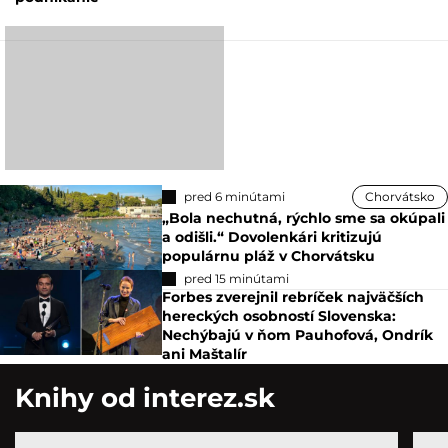
pred 6 minútami
Chorvátsko
„Bola nechutná, rýchlo sme sa okúpali
a odišli.“ Dovolenkári kritizujú
populárnu pláž v Chorvátsku
pred 15 minútami
Forbes zverejnil rebríček najväčších
hereckých osobností Slovenska:
Nechýbajú v ňom Pauhofová, Ondrík
ani Maštalír
Knihy od interez.sk