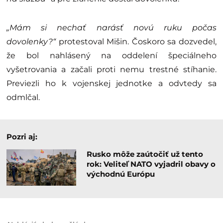
„Mám si nechať narásť novú ruku počas
dovolenky?“
protestoval Mišin. Čoskoro sa dozvedel,
že bol nahlásený na oddelení špeciálneho
vyšetrovania a začali proti nemu trestné stíhanie.
Previezli ho k vojenskej jednotke a odvtedy sa
odmlčal.
Pozri aj:
Rusko môže zaútočiť už tento
rok: Veliteľ NATO vyjadril obavy o
východnú Európu