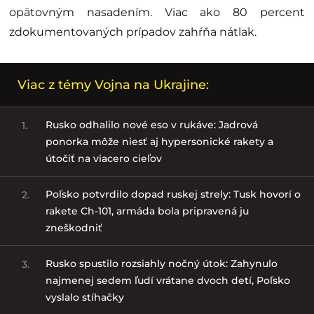
opätovným nasadením. Viac ako 80 percent
zdokumentovaných prípadov zahŕňa nátlak.
Viac z témy Vojna na Ukrajine:
Rusko odhalilo nové eso v rukáve: Jadrová
1.
ponorka môže niesť aj hypersonické rakety a
útočiť na viacero cieľov
Poľsko potvrdilo dopad ruskej strely: Tusk hovorí o
2.
rakete Ch-101, armáda bola pripravená ju
zneškodniť
Rusko spustilo rozsiahly nočný útok: Zahynulo
3.
najmenej sedem ľudí vrátane dvoch detí, Poľsko
vyslalo stíhačky