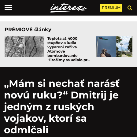
PREMIUM
PRÉMIOVÉ články
Teplota až 4000
stupňov a ľudia
vyparení zaživa.
Atómové
bombardovanie
Hirošimy sa udialo pr...
„Mám si nechať narásť
novú ruku?“ Dmitrij je
jedným z ruských
vojakov, ktorí sa
odmlčali