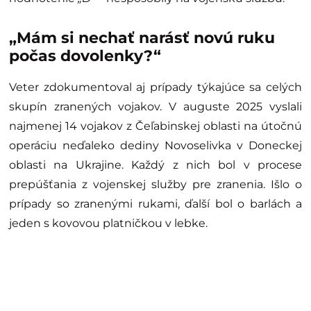
„Mám si nechať narásť novú ruku
počas dovolenky?“
Veter zdokumentoval aj prípady týkajúce sa celých
skupín zranených vojakov. V auguste 2025 vyslali
najmenej 14 vojakov z Čeľabinskej oblasti na útočnú
operáciu neďaleko dediny Novoselivka v Doneckej
oblasti na Ukrajine. Každý z nich bol v procese
prepúšťania z vojenskej služby pre zranenia. Išlo o
prípady so zranenými rukami, ďalší bol o barlách a
jeden s kovovou platničkou v lebke.