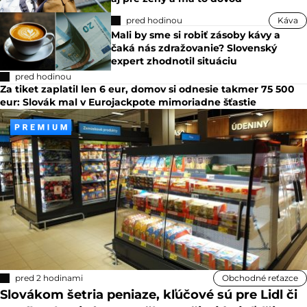
pred hodinou
Káva
Mali by sme si robiť zásoby kávy a
čaká nás zdražovanie? Slovenský
expert zhodnotil situáciu
pred hodinou
Za tiket zaplatil len 6 eur, domov si odnesie takmer 75 500
eur: Slovák mal v Eurojackpote mimoriadne šťastie
pred 2 hodinami
Obchodné reťazce
Slovákom šetria peniaze, kľúčové sú pre Lidl či