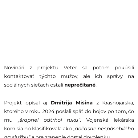
Novinári z projektu Veter sa potom pokúsili
kontaktovať týchto mužov, ale ich správy na
sociálnych sieťach ostali
neprečítané
.
Projekt opísal aj
Dmitrija Mišina
z Krasnojarska,
ktorého v roku 2024 poslali späť do bojov po tom, čo
mu
„šrapnel odtrhol ruku“
. Vojenská lekárska
komisia ho klasifikovala ako
„dočasne nespôsobilého
na službu“
a pre zranenie dostal dovolenku.