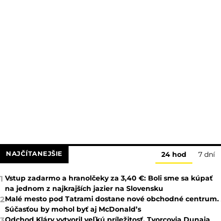
NAJČÍTANEJŠIE
24 hod
7 dní
Vstup zadarmo a hranolčeky za 3,40 €: Boli sme sa kúpať
1
na jednom z najkrajších jazier na Slovensku
Malé mesto pod Tatrami dostane nové obchodné centrum.
2
Súčasťou by mohol byť aj McDonald’s
Odchod Kláry vytvoril veľkú príležitosť. Tvorcovia Dunaja
3