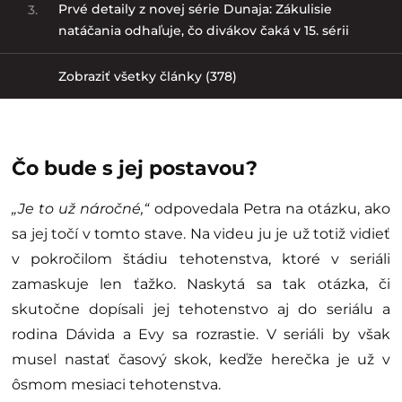
Prvé detaily z novej série Dunaja: Zákulisie
3.
natáčania odhaľuje, čo divákov čaká v 15. sérii
Zobraziť všetky články (378)
Čo bude s jej postavou?
„Je to už náročné,“
odpovedala Petra na otázku, ako
sa jej točí v tomto stave. Na videu ju je už totiž vidieť
v pokročilom štádiu tehotenstva, ktoré v seriáli
zamaskuje len ťažko. Naskytá sa tak otázka, či
skutočne dopísali jej tehotenstvo aj do seriálu a
rodina Dávida a Evy sa rozrastie. V seriáli by však
musel nastať časový skok, keďže herečka je už v
ôsmom mesiaci tehotenstva.