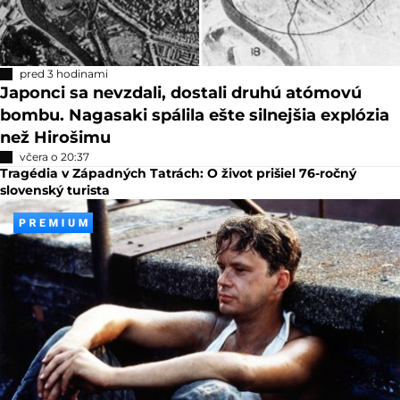
pred 3 hodinami
Japonci sa nevzdali, dostali druhú atómovú
bombu. Nagasaki spálila ešte silnejšia explózia
než Hirošimu
včera o 20:37
Tragédia v Západných Tatrách: O život prišiel 76-ročný
slovenský turista