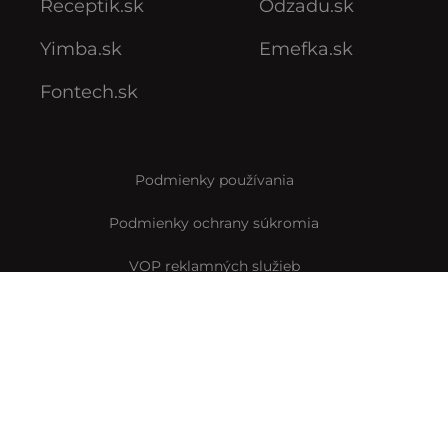
Receptik.sk
Odzadu.sk
Yimba.sk
Emefka.sk
Fontech.sk
Podmienky používania
Podmienky ochrany súkromia
VOP reklamných služieb
VOP predplatného
Archív VOP predplatného
Pravidlá Instagramovej súťaže
Reklamačný formulár