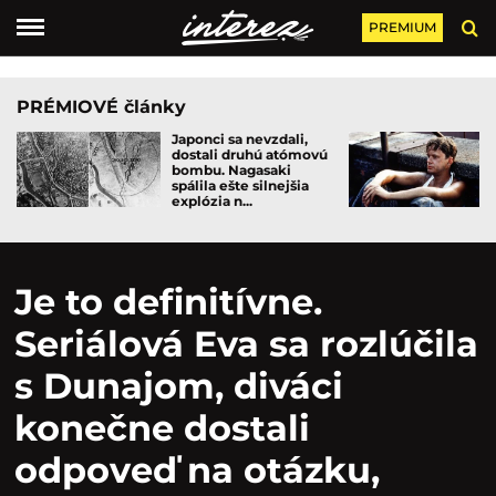
PREMIUM
PRÉMIOVÉ články
Japonci sa nevzdali,
dostali druhú atómovú
bombu. Nagasaki
spálila ešte silnejšia
explózia n...
Je to definitívne.
Seriálová Eva sa rozlúčila
s Dunajom, diváci
konečne dostali
odpoveď na otázku,