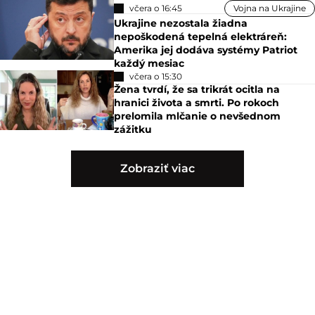
včera o 16:45
Vojna na Ukrajine
Ukrajine nezostala žiadna
nepoškodená tepelná elektráreň:
Amerika jej dodáva systémy Patriot
každý mesiac
včera o 15:30
Žena tvrdí, že sa trikrát ocitla na
hranici života a smrti. Po rokoch
prelomila mlčanie o nevšednom
zážitku
Zobraziť viac