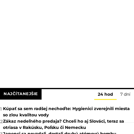
NAJČÍTANEJŠIE
24 hod
7 dní
Kúpať sa sem radšej nechoďte: Hygienici zverejnili miesta
1
so zlou kvalitou vody
Zákaz nedeľného predaja? Chceli ho aj Slováci, teraz sa
2
otriasa v Rakúsku, Poľsku či Nemecku
Japonci sa nevzdali, dostali druhú atómovú bombu.