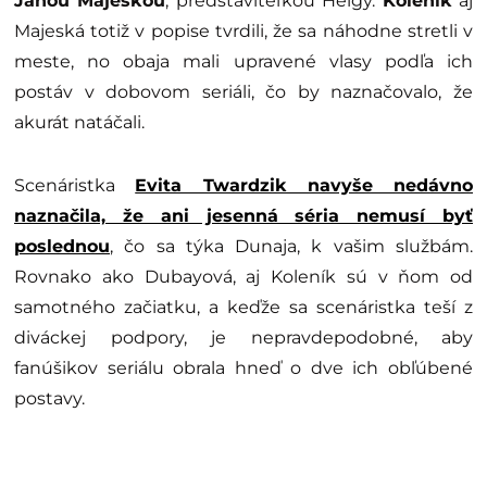
Janou Majeskou
, predstaviteľkou Helgy.
Koleník
aj
Majeská totiž v popise tvrdili, že sa náhodne stretli v
meste, no obaja mali upravené vlasy podľa ich
postáv v dobovom seriáli, čo by naznačovalo, že
akurát natáčali.
Scenáristka
Evita Twardzik navyše nedávno
naznačila, že ani jesenná séria nemusí byť
poslednou
, čo sa týka Dunaja, k vašim službám.
Rovnako ako Dubayová, aj Koleník sú v ňom od
samotného začiatku, a keďže sa scenáristka teší z
diváckej podpory, je nepravdepodobné, aby
fanúšikov seriálu obrala hneď o dve ich obľúbené
postavy.