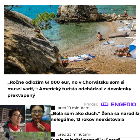
„Ročne odložím 61 000 eur, no v Chorvátsku som si
musel variť,“: Americký turista odchádzal z dovolenky
prekvapený
pred 10 minútami
„Bola som ako duch.“ Žena sa narodila
nelegálne, 13 rokov neexistovala
pred 23 minútami
Dvaja mladíci napadli v Seredi