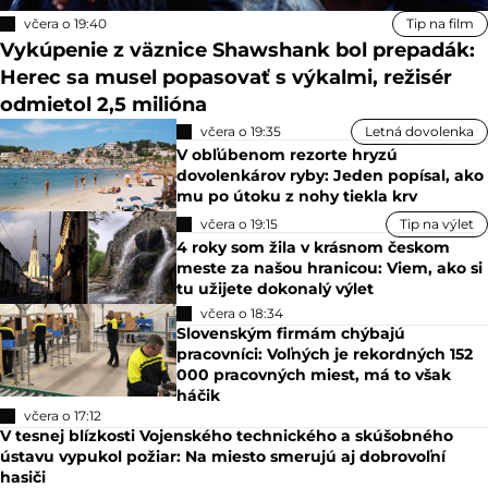
včera o 19:40
Tip na film
Vykúpenie z väznice Shawshank bol prepadák:
Herec sa musel popasovať s výkalmi, režisér
odmietol 2,5 milióna
včera o 19:35
Letná dovolenka
V obľúbenom rezorte hryzú
dovolenkárov ryby: Jeden popísal, ako
mu po útoku z nohy tiekla krv
včera o 19:15
Tip na výlet
4 roky som žila v krásnom českom
meste za našou hranicou: Viem, ako si
tu užijete dokonalý výlet
včera o 18:34
Slovenským firmám chýbajú
pracovníci: Voľných je rekordných 152
000 pracovných miest, má to však
háčik
včera o 17:12
V tesnej blízkosti Vojenského technického a skúšobného
ústavu vypukol požiar: Na miesto smerujú aj dobrovoľní
hasiči