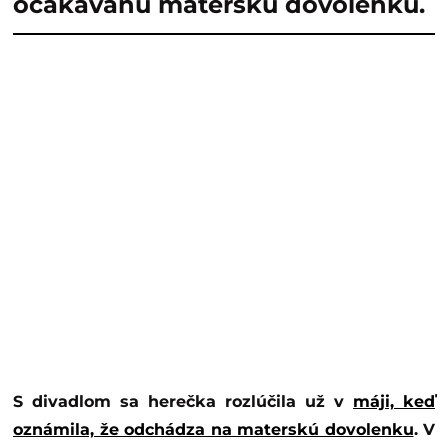
očakávanú materskú dovolenku.
S divadlom sa herečka rozlúčila už v
máji, keď
oznámila, že odchádza na materskú dovolenku
. V