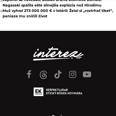
3
Nagasaki spálila ešte silnejšia explózia než Hirošimu
Muž vyhral 273 000 000 € v lotérii: Želal si „roztrhať tiket“,
4
peniaze mu zničili život