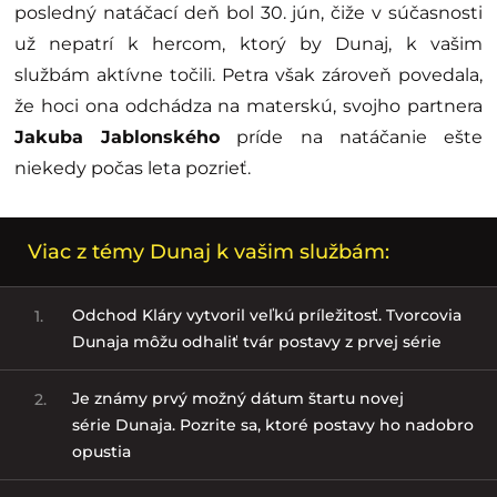
posledný natáčací deň bol 30. jún, čiže v súčasnosti
už nepatrí k hercom, ktorý by Dunaj, k vašim
službám aktívne točili. Petra však zároveň povedala,
že hoci ona odchádza na materskú, svojho partnera
Jakuba Jablonského
príde na natáčanie ešte
niekedy počas leta pozrieť.
Viac z témy Dunaj k vašim službám:
Odchod Kláry vytvoril veľkú príležitosť. Tvorcovia
1.
Dunaja môžu odhaliť tvár postavy z prvej série
Je známy prvý možný dátum štartu novej
2.
série Dunaja. Pozrite sa, ktoré postavy ho nadobro
opustia