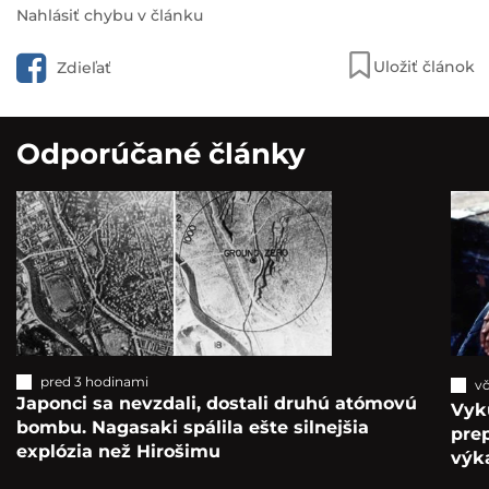
Nahlásiť chybu v článku
Uložiť článok
Zdieľať
Odporúčané články
pred 3 hodinami
vč
Japonci sa nevzdali, dostali druhú atómovú
Vyk
bombu. Nagasaki spálila ešte silnejšia
pre
explózia než Hirošimu
výka