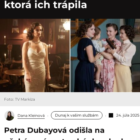
ktorá ich trápila
Foto: TV Markíza
Dunaj k vašim službám
24. júla 2025
Dana Kleinová
Petra Dubayová odišla na