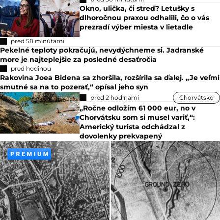
Okno, ulička, či stred? Letušky s
dlhoročnou praxou odhalili, čo o vás
prezradí výber miesta v lietadle
pred 58 minútami
Pekelné teploty pokračujú, nevydýchneme si. Jadranské
more je najteplejšie za posledné desaťročia
pred hodinou
Rakovina Joea Bidena sa zhoršila, rozšírila sa ďalej. „Je veľmi
smutné sa na to pozerať,“ opísal jeho syn
pred 2 hodinami
Chorvátsko
„Ročne odložím 61 000 eur, no v
Chorvátsku som si musel variť,“:
Americký turista odchádzal z
dovolenky prekvapený