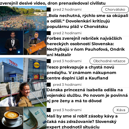
zverejnil desivé video, dron prenasledoval civilistu
pred 2 hodinami
Chorvátsko
„Bola nechutná, rýchlo sme sa okúpali
a odišli.“ Dovolenkári kritizujú
populárnu pláž v Chorvátsku
pred 2 hodinami
Forbes zverejnil rebríček najväčších
hereckých osobností Slovenska:
Nechýbajú v ňom Pauhofová, Ondrík
ani Maštalír
pred 3 hodinami
Obchodné reťazce
Tesco prekvapuje a chystá novú
predajňu. V známom nákupnom
centre doplní Lidl a Kaufland
pred 3 hodinami
Dánska princezná Isabella odišla na
vojenskú službu. Po novom je povinná
aj pre ženy a má to dôvod
pred 3 hodinami
Káva
Mali by sme si robiť zásoby kávy a
čaká nás zdražovanie? Slovenský
expert zhodnotil situáciu