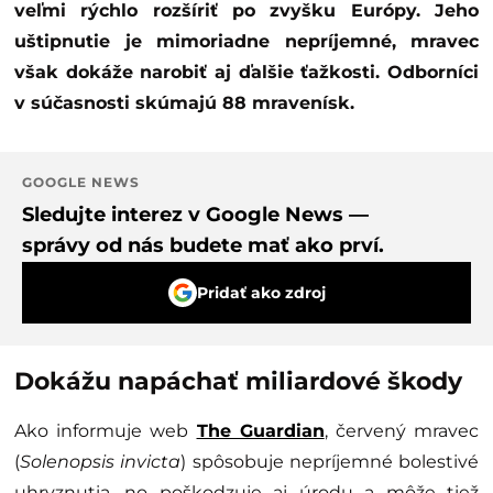
veľmi rýchlo rozšíriť po zvyšku Európy. Jeho
uštipnutie je mimoriadne nepríjemné, mravec
však dokáže narobiť aj ďalšie ťažkosti. Odborníci
v súčasnosti skúmajú 88 mravenísk.
GOOGLE NEWS
Sledujte interez v Google News —
správy od nás budete mať ako prví.
Pridať ako zdroj
Dokážu napáchať miliardové škody
Ako informuje web
The Guardian
, červený mravec
(
Solenopsis invicta
) spôsobuje nepríjemné bolestivé
uhryznutia, no poškodzuje aj úrodu a môže tiež