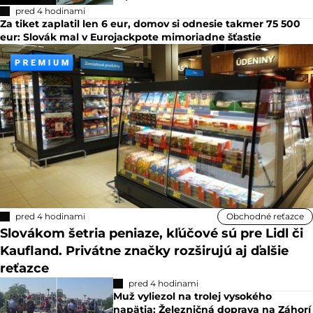
pred 4 hodinami
Za tiket zaplatil len 6 eur, domov si odnesie takmer 75 500
eur: Slovák mal v Eurojackpote mimoriadne šťastie
pred 4 hodinami
Obchodné reťazce
Slovákom šetria peniaze, kľúčové sú pre Lidl či
Kaufland. Privátne značky rozširujú aj ďalšie
reťazce
pred 4 hodinami
Muž vyliezol na trolej vysokého
napätia: Železničná doprava na Záhorí