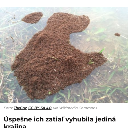
Foto:
TheCoz
,
CC BY-SA 4.0
, via Wikimedia Commons
Úspešne ich zatiaľ vyhubila jediná
krajina