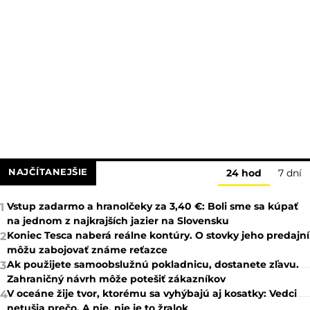
NAJČÍTANEJŠIE
24 hod
7 dní
Vstup zadarmo a hranolčeky za 3,40 €: Boli sme sa kúpať
1
na jednom z najkrajších jazier na Slovensku
Koniec Tesca naberá reálne kontúry. O stovky jeho predajní
2
môžu zabojovať známe reťazce
Ak použijete samoobslužnú pokladnicu, dostanete zľavu.
3
Zahraničný návrh môže potešiť zákazníkov
V oceáne žije tvor, ktorému sa vyhýbajú aj kosatky: Vedci
4
netušia prečo. A nie, nie je to žralok