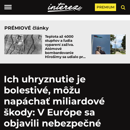
PREMIUM
PRÉMIOVÉ články
Teplota až 4000
stupňov a ľudia
vyparení zaživa.
Atómové
bombardovanie
Hirošimy sa udialo pr...
Ich uhryznutie je
bolestivé, môžu
napáchať miliardové
škody: V Európe sa
objavili nebezpečné