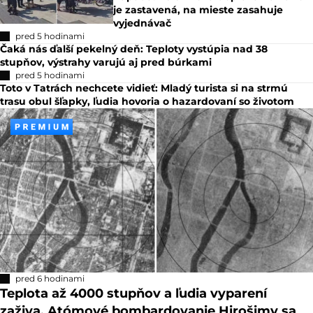
je zastavená, na mieste zasahuje
vyjednávač
pred 5 hodinami
Čaká nás ďalší pekelný deň: Teploty vystúpia nad 38
stupňov, výstrahy varujú aj pred búrkami
pred 5 hodinami
Toto v Tatrách nechcete vidieť: Mladý turista si na strmú
trasu obul šľapky, ľudia hovoria o hazardovaní so životom
pred 6 hodinami
Teplota až 4000 stupňov a ľudia vyparení
zaživa. Atómové bombardovanie Hirošimy sa