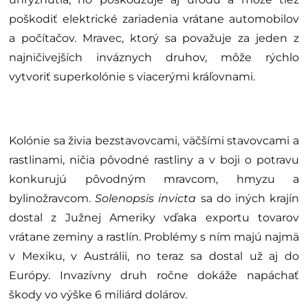
poškodiť elektrické zariadenia vrátane automobilov
a počítačov. Mravec, ktorý sa považuje za jeden z
najničivejších inváznych druhov, môže rýchlo
vytvoriť superkolónie s viacerými kráľovnami.
Kolónie sa živia bezstavovcami, väčšími stavovcami a
rastlinami, ničia pôvodné rastliny a v boji o potravu
konkurujú pôvodným mravcom, hmyzu a
bylinožravcom.
Solenopsis invicta
sa do iných krajín
dostal z Južnej Ameriky vďaka exportu tovarov
vrátane zeminy a rastlín. Problémy s ním majú najmä
v Mexiku, v Austrálii, no teraz sa dostal už aj do
Európy. Invazívny druh ročne dokáže napáchať
škody vo výške 6 miliárd dolárov.