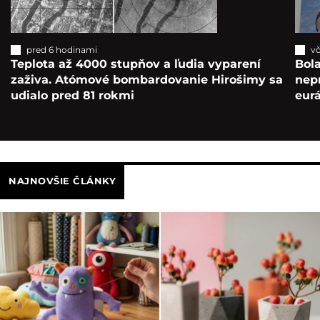
pred 6 hodinami
vč
Teplota až 4000 stupňov a ľudia vyparení
Bola
zaživa. Atómové bombardovanie Hirošimy sa
nepr
udialo pred 81 rokmi
eur
NAJNOVŠIE ČLÁNKY