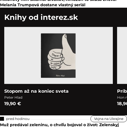
Melania Trumpová dostane vlastný seriál
Knihy od interez.sk
Stopom až na koniec sveta
Prí
Peter Hlad
Hon n
19,90 €
18,9
pred hodinou
Vojna na Ukrajine
Muž predával zeleninu, o chvíľu bojoval o život: Zelenskyj