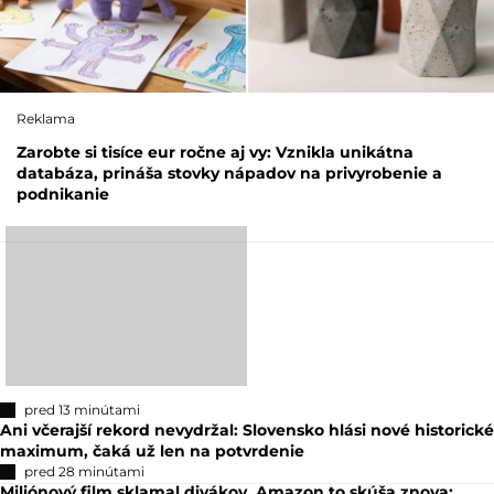
Reklama
Zarobte si tisíce eur ročne aj vy: Vznikla unikátna
databáza, prináša stovky nápadov na privyrobenie a
podnikanie
pred 13 minútami
Ani včerajší rekord nevydržal: Slovensko hlási nové historické
maximum, čaká už len na potvrdenie
pred 28 minútami
Miliónový film sklamal divákov, Amazon to skúša znova: