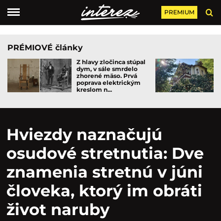
PREMIUM
PRÉMIOVÉ články
Z hlavy zločinca stúpal
dym, v sále smrdelo
zhorené mäso. Prvá
poprava elektrickým
kreslom n...
Hviezdy naznačujú
osudové stretnutia: Dve
znamenia stretnú v júni
človeka, ktorý im obráti
život naruby