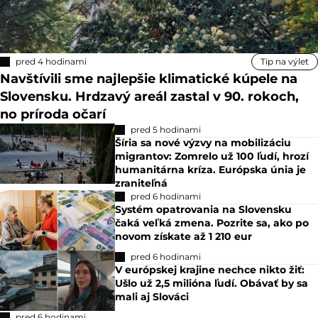
pred 4 hodinami
Tip na výlet
Navštívili sme najlepšie klimatické kúpele na
Slovensku. Hrdzavý areál zastal v 90. rokoch,
no príroda očarí
pred 5 hodinami
Šíria sa nové výzvy na mobilizáciu
migrantov: Zomrelo už 100 ľudí, hrozí
humanitárna kríza. Európska únia je
zraniteľná
pred 6 hodinami
Systém opatrovania na Slovensku
čaká veľká zmena. Pozrite sa, ako po
novom získate až 1 210 eur
pred 6 hodinami
V európskej krajine nechce nikto žiť:
Ušlo už 2,5 milióna ľudí. Obávať by sa
mali aj Slováci
pred 6 hodinami