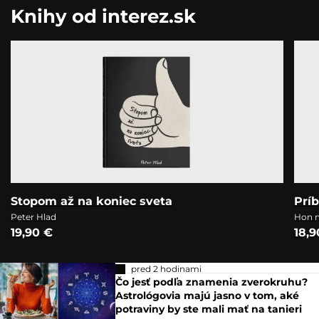
Knihy od interez.sk
Stopom až na koniec sveta
Prí
Peter Hlad
Hon n
19,90 €
18,9
pred 2 hodinami
Čo jesť podľa znamenia zverokruhu?
Astrológovia majú jasno v tom, aké
potraviny by ste mali mať na tanieri