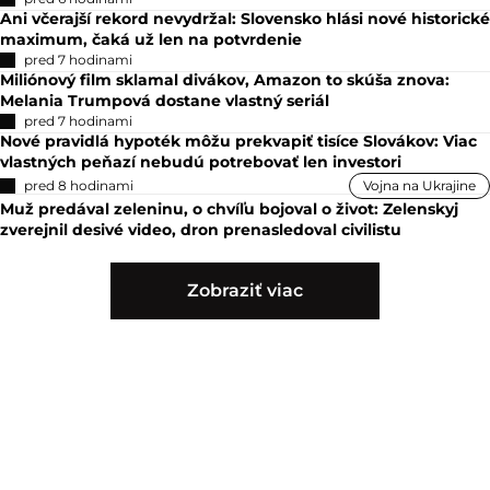
Ani včerajší rekord nevydržal: Slovensko hlási nové historické
maximum, čaká už len na potvrdenie
pred 7 hodinami
Miliónový film sklamal divákov, Amazon to skúša znova:
Melania Trumpová dostane vlastný seriál
pred 7 hodinami
Nové pravidlá hypoték môžu prekvapiť tisíce Slovákov: Viac
vlastných peňazí nebudú potrebovať len investori
pred 8 hodinami
Vojna na Ukrajine
Muž predával zeleninu, o chvíľu bojoval o život: Zelenskyj
zverejnil desivé video, dron prenasledoval civilistu
Zobraziť viac