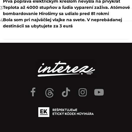
Prvá poprava elektrickým kreslom nevyšla na prvýkrát
Teplota až 4000 stupňov a ľudia vyparení zaživa. Atómové
3
bombardovanie Hirošimy sa udialo pred 81 rokmi
Bola som pri najväčšej vlajke na svete. V neprebádanej
4
destinácii sa ubytujete za 3 eurá