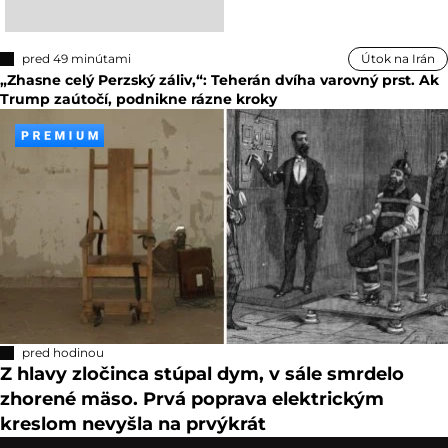
pred 49 minútami
Útok na Irán
„Zhasne celý Perzský záliv,“: Teherán dvíha varovný prst. Ak
Trump zaútočí, podnikne rázne kroky
pred hodinou
Z hlavy zločinca stúpal dym, v sále smrdelo
zhorené mäso. Prvá poprava elektrickým
kreslom nevyšla na prvýkrát