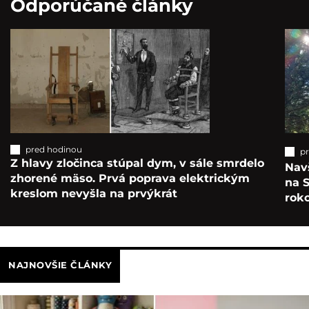
Odporúčané články
pred hodinou
p
Z hlavy zločinca stúpal dym, v sále smrdelo
Navš
zhorené mäso. Prvá poprava elektrickým
na S
kreslom nevyšla na prvýkrát
roko
NAJNOVŠIE ČLÁNKY