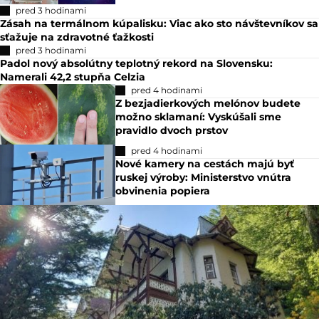
pred 3 hodinami
Zásah na termálnom kúpalisku: Viac ako sto návštevníkov sa
sťažuje na zdravotné ťažkosti
pred 3 hodinami
Padol nový absolútny teplotný rekord na Slovensku:
Namerali 42,2 stupňa Celzia
pred 4 hodinami
Z bezjadierkových melónov budete
možno sklamaní: Vyskúšali sme
pravidlo dvoch prstov
pred 4 hodinami
Nové kamery na cestách majú byť
ruskej výroby: Ministerstvo vnútra
obvinenia popiera