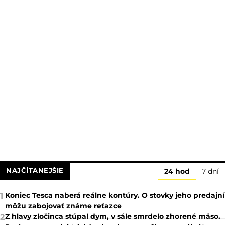
NAJČÍTANEJŠIE
24 hod
7 dní
Koniec Tesca naberá reálne kontúry. O stovky jeho predajní
1
môžu zabojovať známe reťazce
Z hlavy zločinca stúpal dym, v sále smrdelo zhorené mäso.
2