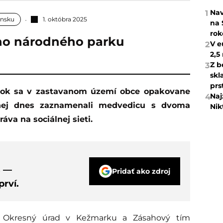
Nav
1
ensku
1. októbra 2025
na 
rok
ho národného parku
V e
2
2,5
Z b
3
skl
prs
Naj
4
rnej dnes zaznamenali medvedicu s dvoma
Nik
va na sociálnej sieti.
s —
Pridať ako zdroj
rví.
 Okresný úrad v Kežmarku a Zásahový tím