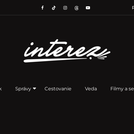
P
k
Správy
Cestovanie
Veda
Filmy a se