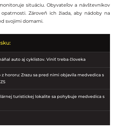
onitoruje situáciu. Obyvateľov a návštevníkov
a opatrnosti. Zároveň ich žiada, aby nádoby na
ed svojimi domami.
sku:
ňal auto aj cyklistov. Viniť treba človeka
ko z hororu: Zrazu sa pred nimi objavila medvedica s
HZS
árnej turistickej lokalite sa pohybuje medvedica s