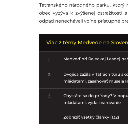
Tatranského národného parku, ktorý m
obec vyzýva k zvýšenej ostražitosti 
odpad nenechávali voľne prístupné pr
Viac z témy Medvede na Sloven
Medveď pri Rajeckej Lesnej nahá
1.
Dvojica zažila v Tatrách túru a
2.
mláďatami, zasahovať musela 
Chystáte sa do prírody? V popul
3.
mláďatami, vydali varovanie
Zobraziť všetky články (132)