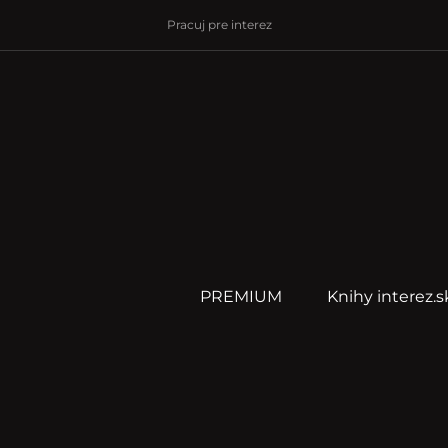
Pracuj pre interez
PREMIUM
Knihy interez.s