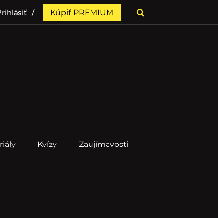
rihlásiť
Kúpiť PREMIUM
riály
Kvízy
Zaujímavosti