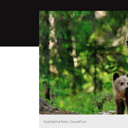
Ilustračná foto: GoodFon