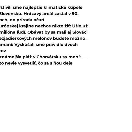
štívili sme najlepšie klimatické kúpele
Slovensku. Hrdzavý areál zastal v 90.
och, no príroda očarí
urópskej krajine nechce nikto žiť: Ušlo už
 milióna ľudí. Obávať by sa mali aj Slováci
ezjadierkových melónov budete možno
amaní: Vyskúšali sme pravidlo dvoch
tov
známejšia pláž v Chorvátsku sa mení:
to nevie vysvetliť, čo sa s ňou deje