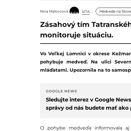
Nina Malovcová
Medvede na Slov
SITA
Zásahový tím Tatranské
monitoruje situáciu.
Vo Veľkej Lomnici v okrese Kežmarok sa v zastavanom území obce opakovane
pohybuje medveď. Na ulici Seve
mláďatami. Upozornila na to samosprá
GOOGLE NEWS
Sledujte interez v Google New
správy od nás budete mať ako p
O pohybe medveďa informovala aj