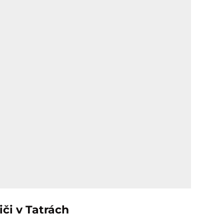
iči v Tatrách