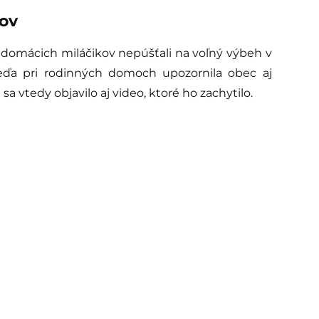
sov
h domácich miláčikov nepúšťali na voľný výbeh v
ďa pri rodinných domoch upozornila obec aj
sa vtedy objavilo aj video, ktoré ho zachytilo.