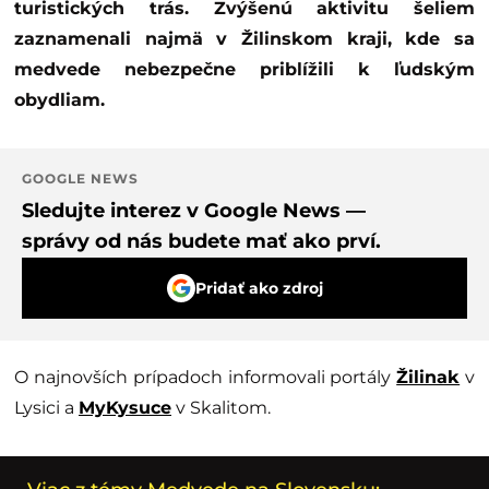
turistických trás. Zvýšenú aktivitu šeliem
zaznamenali najmä v Žilinskom kraji, kde sa
medvede nebezpečne priblížili k ľudským
obydliam.
GOOGLE NEWS
Sledujte interez v Google News —
správy od nás budete mať ako prví.
Pridať ako zdroj
O najnovších prípadoch informovali portály
Žilinak
v
Lysici a
MyKysuce
v Skalitom.