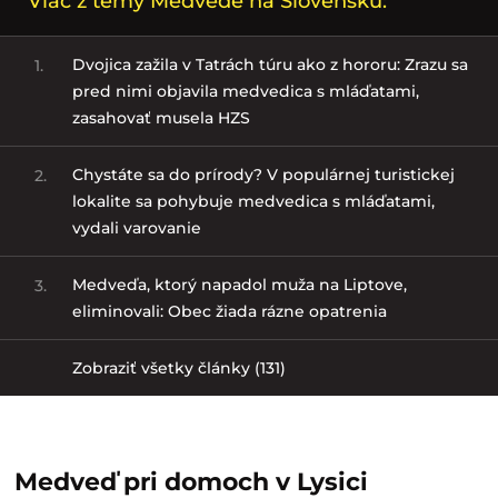
Viac z témy Medvede na Slovensku:
Dvojica zažila v Tatrách túru ako z hororu: Zrazu sa
1.
pred nimi objavila medvedica s mláďatami,
zasahovať musela HZS
Chystáte sa do prírody? V populárnej turistickej
2.
lokalite sa pohybuje medvedica s mláďatami,
vydali varovanie
Medveďa, ktorý napadol muža na Liptove,
3.
eliminovali: Obec žiada rázne opatrenia
Zobraziť všetky články (131)
Medveď pri domoch v Lysici