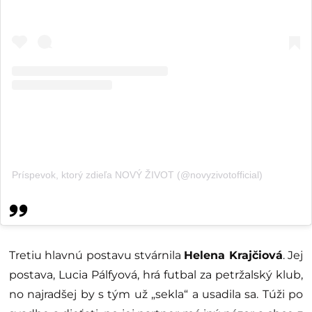
Príspevok, ktorý zdieľa NOVÝ ŽIVOT (@novyzivotofficial)
Tretiu hlavnú postavu stvárnila
Helena Krajčiová
. Jej
postava, Lucia Pálfyová, hrá futbal za petržalský klub,
no najradšej by s tým už „sekla“ a usadila sa. Túži po