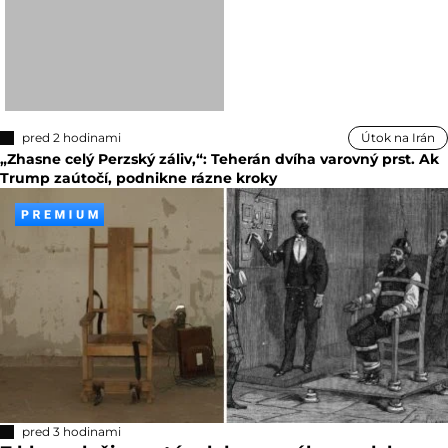
pred 2 hodinami
Útok na Irán
„Zhasne celý Perzský záliv,“: Teherán dvíha varovný prst. Ak
Trump zaútočí, podnikne rázne kroky
pred 3 hodinami