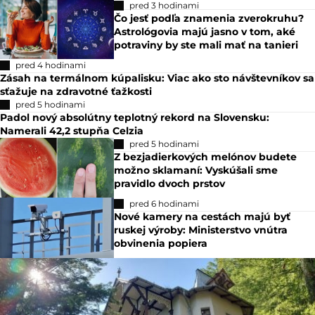
pred 3 hodinami
Čo jesť podľa znamenia zverokruhu?
Astrológovia majú jasno v tom, aké
potraviny by ste mali mať na tanieri
pred 4 hodinami
Zásah na termálnom kúpalisku: Viac ako sto návštevníkov sa
sťažuje na zdravotné ťažkosti
pred 5 hodinami
Padol nový absolútny teplotný rekord na Slovensku:
Namerali 42,2 stupňa Celzia
pred 5 hodinami
Z bezjadierkových melónov budete
možno sklamaní: Vyskúšali sme
pravidlo dvoch prstov
pred 6 hodinami
Nové kamery na cestách majú byť
ruskej výroby: Ministerstvo vnútra
obvinenia popiera