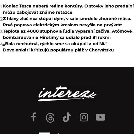
Koniec Tesca naberá reálne kontúry. O stovky jeho predajní
1
môžu zabojovať známe reťazce
Z hlavy zločinca stúpal dym, v sále smrdelo zhorené mäso.
2
Prvá poprava elektrickým kreslom nevyšla na prvýkrát
Teplota až 4000 stupňov a ľudia vyparení zaživa. Atómové
3
bombardovanie Hirošimy sa udialo pred 81 rokmi
„Bola nechutná, rýchlo sme sa okúpali a odišli.“
4
Dovolenkári kritizujú populárnu pláž v Chorvátsku