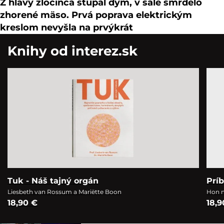
Z hlavy zločinca stúpal dym, v sále smrdelo
zhorené mäso. Prvá poprava elektrickým
kreslom nevyšla na prvýkrát
Knihy od interez.sk
Tuk - Náš tajný orgán
Prí
Liesbeth van Rossum a Mariëtte Boon
Hon n
18,90 €
18,9