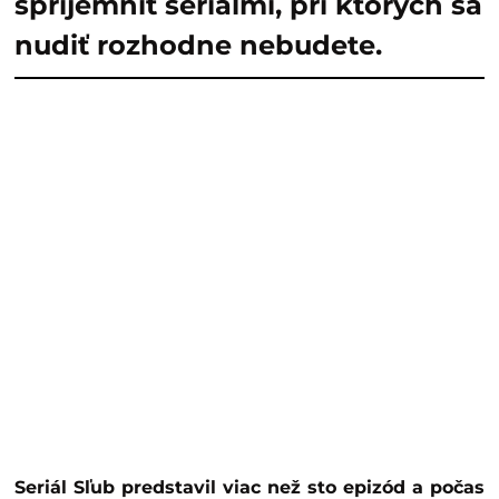
spríjemniť seriálmi, pri ktorých sa
nudiť rozhodne nebudete.
Seriál Sľub predstavil viac než sto epizód a počas