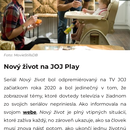
Foto: MovieStillsDB
Nový život na JOJ Play
Seriál
Nový život
bol odpremiérovaný na TV JOJ
začiatkom roka 2020 a bol jedinečný v tom, že
zobrazoval témy, ktoré dovtedy televízia v žiadnom
zo svojich seriálov nepriniesla. Ako informovala na
svojom
webe
,
Nový život
je plný vtipných situácií,
ktoré zažíva každý, no zároveň ukazuje, ako sa človek
musí znova nájsť potom, ako ukončí jednu životnú