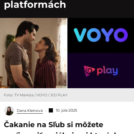
platformách
Foto: TV Markíza / VOYO / JOJ PLAY
10. júla 2025
Dana Kleinová
Čakanie na Sľub si môžete