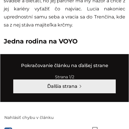
svadbe a dieťati, no jej partner má iný názor a chce z
jej kariéry vyťažiť čo najviac. Lucia nakoniec
uprednostní samu seba a vracia sa do Trenčína, kde
sa z nej stáva majiteľka krčmy.
Jedna rodina na VOYO
Pokračovanie článku na ďalšej strane
Strana 1/2
Ďalšia strana
Nahlásiť chybu v článku