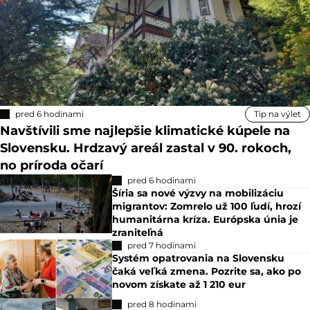
pred 6 hodinami
Tip na výlet
Navštívili sme najlepšie klimatické kúpele na
Slovensku. Hrdzavý areál zastal v 90. rokoch,
no príroda očarí
pred 6 hodinami
Šíria sa nové výzvy na mobilizáciu
migrantov: Zomrelo už 100 ľudí, hrozí
humanitárna kríza. Európska únia je
zraniteľná
pred 7 hodinami
Systém opatrovania na Slovensku
čaká veľká zmena. Pozrite sa, ako po
novom získate až 1 210 eur
pred 8 hodinami