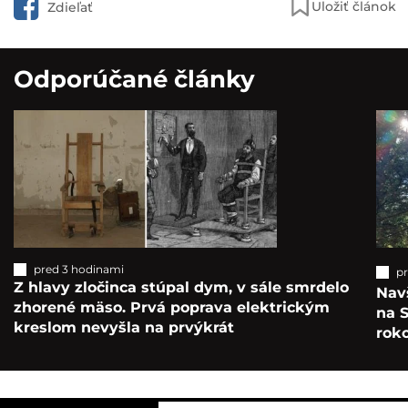
Uložiť článok
Zdieľať
Odporúčané články
pred 3 hodinami
p
Z hlavy zločinca stúpal dym, v sále smrdelo
Navš
zhorené mäso. Prvá poprava elektrickým
na S
kreslom nevyšla na prvýkrát
roko