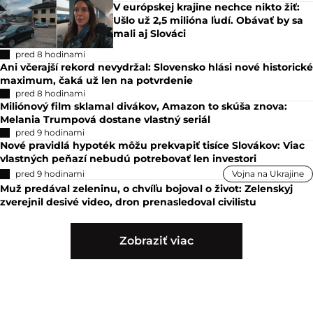
V európskej krajine nechce nikto žiť:
Ušlo už 2,5 milióna ľudí. Obávať by sa
mali aj Slováci
pred 8 hodinami
Ani včerajší rekord nevydržal: Slovensko hlási nové historické
maximum, čaká už len na potvrdenie
pred 8 hodinami
Miliónový film sklamal divákov, Amazon to skúša znova:
Melania Trumpová dostane vlastný seriál
pred 9 hodinami
Nové pravidlá hypoték môžu prekvapiť tisíce Slovákov: Viac
vlastných peňazí nebudú potrebovať len investori
pred 9 hodinami
Vojna na Ukrajine
Muž predával zeleninu, o chvíľu bojoval o život: Zelenskyj
zverejnil desivé video, dron prenasledoval civilistu
Zobraziť viac