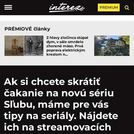
PREMIUM
PRÉMIOVÉ články
Z hlavy zločinca stúpal
dym, v sále smrdelo
zhorené mäso. Prvá
poprava elektrickým
kreslom n...
Ak si chcete skrátiť
čakanie na novú sériu
Sľubu, máme pre vás
tipy na seriály. Nájdete
ich na streamovacích