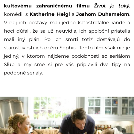
kultovému zahraničnému filmu
Život je taký
,
komédii s
Katherine Heigl
a
Joshom Duhamelom
.
V nej ich postavy mali jedno katastrofálne rande a
hoci dúfali, že sa už neuvidia, ich spoloční priatelia
mali iný plán. Po ich smrti totiž dostávajú do
starostlivosti ich dcéru Sophiu. Tento film však nie je
jediný, v ktorom nájdeme podobnosti so seriálom
Sľub a my sme si pre vás pripravili dva tipy na
podobné seriály.