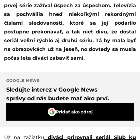
prvej série zažíval úspech za úspechom. Televízia
sa pochválila hneď niekoľkými rekordnými
číslami sledovanosti, ktoré sa jej podarilo
postupne prekonávať, a tak niet divu, že dostal
seriál veľmi rýchlo aj druhú sériu. Tá by mala byť
na obrazovkách už na jeseň, no dovtedy sa musia
počas leta diváci zabaviť sami.
GOOGLE NEWS
Sledujte interez v Google News —
správy od nás budete mať ako prví.
Pridať ako zdroj
Už na začiatku
diváci prirovnali seriál Sľub ku