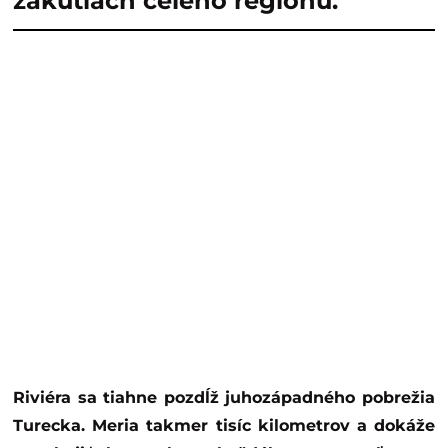
zákutiach celého regiónu.
Riviéra sa tiahne pozdĺž juhozápadného pobrežia
Turecka. Meria takmer tisíc kilometrov a dokáže