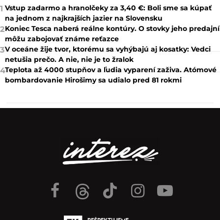
Vstup zadarmo a hranolčeky za 3,40 €: Boli sme sa kúpať
1
na jednom z najkrajších jazier na Slovensku
Koniec Tesca naberá reálne kontúry. O stovky jeho predajní
2
môžu zabojovať známe reťazce
V oceáne žije tvor, ktorému sa vyhýbajú aj kosatky: Vedci
3
netušia prečo. A nie, nie je to žralok
Teplota až 4000 stupňov a ľudia vyparení zaživa. Atómové
4
bombardovanie Hirošimy sa udialo pred 81 rokmi