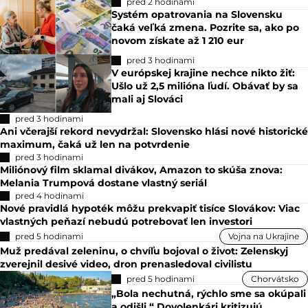
pred 2 hodinami
Systém opatrovania na Slovensku
čaká veľká zmena. Pozrite sa, ako po
novom získate až 1 210 eur
pred 3 hodinami
V európskej krajine nechce nikto žiť:
Ušlo už 2,5 milióna ľudí. Obávať by sa
mali aj Slováci
pred 3 hodinami
Ani včerajší rekord nevydržal: Slovensko hlási nové historické
maximum, čaká už len na potvrdenie
pred 3 hodinami
Miliónový film sklamal divákov, Amazon to skúša znova:
Melania Trumpová dostane vlastný seriál
pred 4 hodinami
Nové pravidlá hypoték môžu prekvapiť tisíce Slovákov: Viac
vlastných peňazí nebudú potrebovať len investori
pred 5 hodinami
Vojna na Ukrajine
Muž predával zeleninu, o chvíľu bojoval o život: Zelenskyj
zverejnil desivé video, dron prenasledoval civilistu
pred 5 hodinami
Chorvátsko
„Bola nechutná, rýchlo sme sa okúpali
a odišli.“ Dovolenkári kritizujú