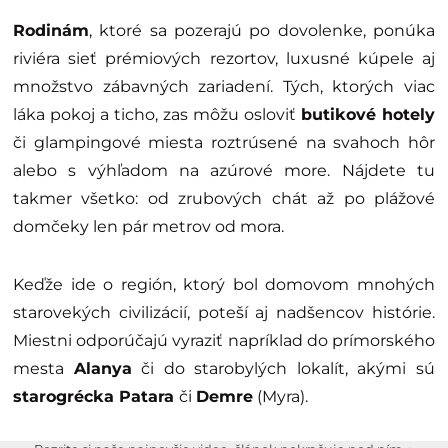
Rodinám
, ktoré sa pozerajú po dovolenke, ponúka
riviéra sieť prémiových rezortov, luxusné kúpele aj
množstvo zábavných zariadení. Tých, ktorých viac
láka pokoj a ticho, zas môžu osloviť
butikové hotely
či glampingové miesta roztrúsené na svahoch hôr
alebo s výhľadom na azúrové more. Nájdete tu
takmer všetko: od zrubových chát až po plážové
domčeky len pár metrov od mora.
Keďže ide o región, ktorý bol domovom mnohých
starovekých civilizácií, poteší aj nadšencov histórie.
Miestni odporúčajú vyraziť napríklad do prímorského
mesta
Alanya
či do starobylých lokalít, akými sú
starogrécka Patara
či
Demre
(Myra).