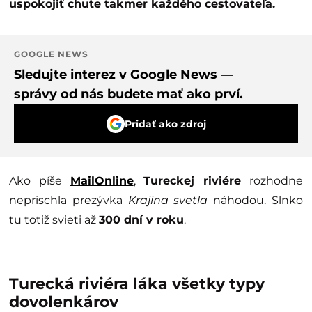
uspokojiť chute takmer každého cestovateľa.
GOOGLE NEWS
Sledujte interez v Google News —
správy od nás budete mať ako prví.
Pridať ako zdroj
Ako píše
MailOnline
,
Tureckej riviére
rozhodne
neprischla prezývka
Krajina svetla
náhodou. Slnko
tu totiž svieti až
300 dní v roku
.
Turecká riviéra láka všetky typy
dovolenkárov