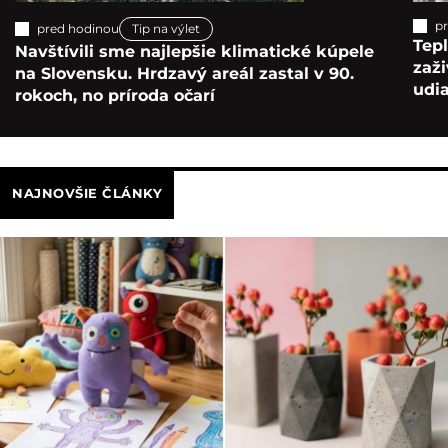
p
pred hodinou
Tip na výlet
Tepl
Navštívili sme najlepšie klimatické kúpele
zaž
na Slovensku. Hrdzavý areál zastal v 90.
udia
rokoch, no príroda očarí
NAJNOVŠIE ČLÁNKY