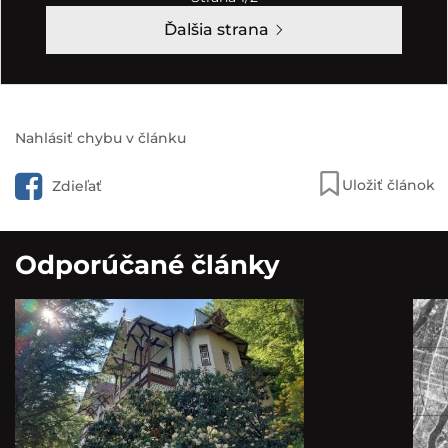
Ďalšia strana
Nahlásiť chybu v článku
Uložiť článok
Zdieľať
Odporúčané články