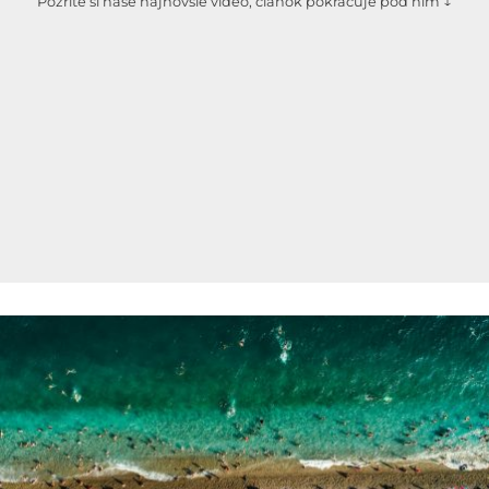
Pozrite si naše najnovšie video, článok pokračuje pod ním ↓