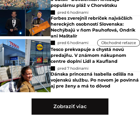
populárnu pláž v Chorvátsku
pred 6 hodinami
Forbes zverejnil rebríček najväčších
hereckých osobností Slovenska:
Nechýbajú v ňom Pauhofová, Ondrík
ani Maštalír
pred 6 hodinami
Obchodné reťazce
Tesco prekvapuje a chystá novú
predajňu. V známom nákupnom
centre doplní Lidl a Kaufland
pred 7 hodinami
Dánska princezná Isabella odišla na
vojenskú službu. Po novom je povinná
aj pre ženy a má to dôvod
Zobraziť viac