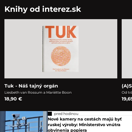
Knihy od interez.sk
Tuk - Náš tajný orgán
(A)S
Liesbeth van Rossum a Mariëtte Boon
Od tr
18,90 €
19,6
pred hodinou
Nové kamery na cestách majú byť
ruskej výroby: Ministerstvo vnútra
obvinenia popiera