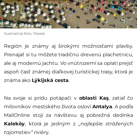
Ilustračná foto: Pexels
Región je známy aj širokými možnosťami plavby.
Prenajať si tu môžete tradičnú drevenú plachetnicu,
ale aj modernú jachtu. Vo vnútrozemí sa oplatí prejsť
aspoň časť známej diaľkovej turistickej trasy, ktorá je
známa ako
Lýkijská cesta
.
Na svoje si prídu potápači v
oblasti Kaş
, zatiaľ čo
milovníkov mestského života osloví
Antalya
. A podľa
MailOnline stojí za návštevu aj pobrežná dedinka
Kaleköy
, ktorá je jedným z
„najlepšie strážených
tajomstiev“
riviéry.