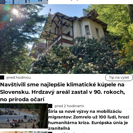
pred hodinou
Tip na výlet
Navštívili sme najlepšie klimatické kúpele na
Slovensku. Hrdzavý areál zastal v 90. rokoch,
no príroda očarí
pred 2 hodinami
Šíria sa nové výzvy na mobilizáciu
migrantov: Zomrelo už 100 ľudí, hrozí
humanitárna kríza. Európska únia je
zraniteľná