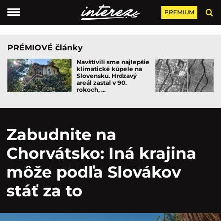
PREMIUM
PRÉMIOVÉ články
Navštívili sme najlepšie
klimatické kúpele na
Slovensku. Hrdzavý
areál zastal v 90.
rokoch, ...
Zabudnite na
Chorvátsko: Iná krajina
môže podľa Slovákov
stáť za to