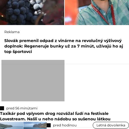
Reklama
Slovák premenil odpad z vinárne na revolučný výživový
doplnok: Regeneruje bunky už za 7 minút, užívajú ho aj
top športovci
pred 56 minútami
Taxikár pod vplyvom drog rozvážal ľudí na festivale
Lovestream. Našli u neho nádobu so sušenou látkou
pred hodinou
Letná dovolenka