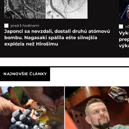
pred 5 hodinami
vč
Japonci sa nevzdali, dostali druhú atómovú
Vyk
bombu. Nagasaki spálila ešte silnejšia
pre
explózia než Hirošimu
výka
NAJNOVŠIE ČLÁNKY