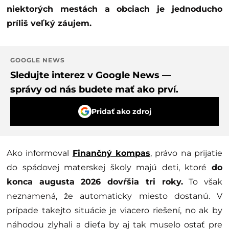
niektorých mestách a obciach je jednoducho
príliš veľký záujem.
GOOGLE NEWS
Sledujte interez v Google News —
správy od nás budete mať ako prví.
Pridať ako zdroj
Ako informoval
Finančný kompas
, právo na prijatie
do spádovej materskej školy majú deti, ktoré
do
konca augusta 2026 dovŕšia tri roky.
To však
neznamená, že automaticky miesto dostanú. V
prípade takejto situácie je viacero riešení, no ak by
náhodou zlyhali a dieťa by aj tak muselo ostať pre