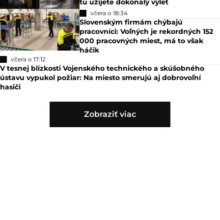
tu užijete dokonalý výlet
včera o 18:34
Slovenským firmám chýbajú
pracovníci: Voľných je rekordných 152
000 pracovných miest, má to však
háčik
včera o 17:12
V tesnej blízkosti Vojenského technického a skúšobného
ústavu vypukol požiar: Na miesto smerujú aj dobrovoľní
hasiči
Zobraziť viac