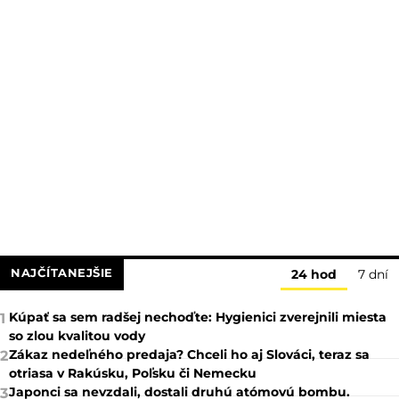
NAJČÍTANEJŠIE
24 hod
7 dní
Kúpať sa sem radšej nechoďte: Hygienici zverejnili miesta
1
so zlou kvalitou vody
Zákaz nedeľného predaja? Chceli ho aj Slováci, teraz sa
2
otriasa v Rakúsku, Poľsku či Nemecku
Japonci sa nevzdali, dostali druhú atómovú bombu.
3