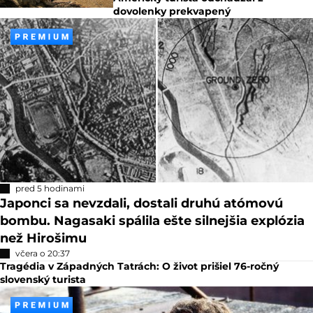
dovolenky prekvapený
pred 5 hodinami
Japonci sa nevzdali, dostali druhú atómovú
bombu. Nagasaki spálila ešte silnejšia explózia
než Hirošimu
včera o 20:37
Tragédia v Západných Tatrách: O život prišiel 76-ročný
slovenský turista