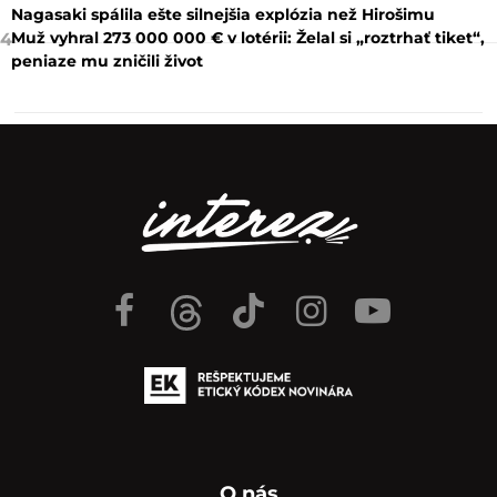
Nagasaki spálila ešte silnejšia explózia než Hirošimu
Muž vyhral 273 000 000 € v lotérii: Želal si „roztrhať tiket“,
4
peniaze mu zničili život
O nás