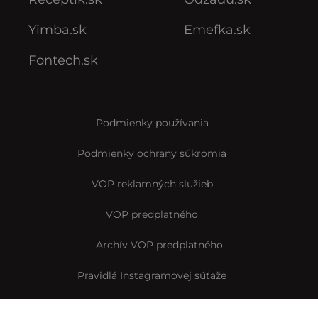
Yimba.sk
Emefka.sk
Fontech.sk
Podmienky používania
Podmienky ochrany súkromia
VOP reklamných služieb
VOP predplatného
Archív VOP predplatného
Pravidlá Instagramovej súťaže
Reklamačný formulár