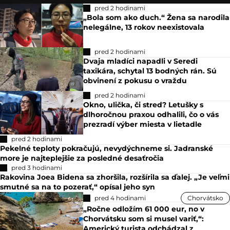
pred 2 hodinami
„Bola som ako duch.“ Žena sa narodila
nelegálne, 13 rokov neexistovala
pred 2 hodinami
Dvaja mladíci napadli v Seredi
taxikára, schytal 13 bodných rán. Sú
obvinení z pokusu o vraždu
pred 2 hodinami
Okno, ulička, či stred? Letušky s
dlhoročnou praxou odhalili, čo o vás
prezradí výber miesta v lietadle
pred 2 hodinami
Pekelné teploty pokračujú, nevydýchneme si. Jadranské
more je najteplejšie za posledné desaťročia
pred 3 hodinami
Rakovina Joea Bidena sa zhoršila, rozšírila sa ďalej. „Je veľmi
smutné sa na to pozerať,“ opísal jeho syn
pred 4 hodinami
Chorvátsko
„Ročne odložím 61 000 eur, no v
Chorvátsku som si musel variť,“:
Americký turista odchádzal z