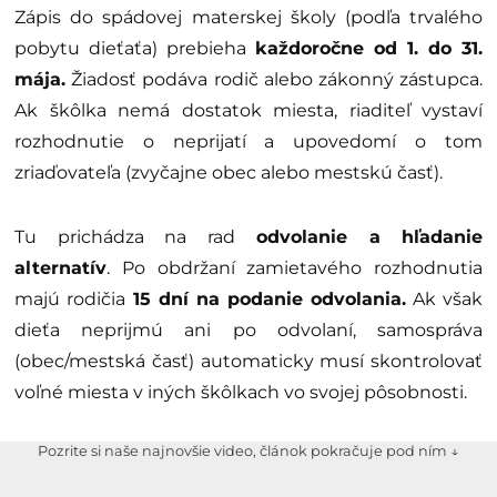
Zápis do spádovej materskej školy (podľa trvalého
pobytu dieťaťa) prebieha
každoročne od 1. do 31.
mája.
Žiadosť podáva rodič alebo zákonný zástupca.
Ak škôlka nemá dostatok miesta, riaditeľ vystaví
rozhodnutie o neprijatí a upovedomí o tom
zriaďovateľa (zvyčajne obec alebo mestskú časť).
Tu prichádza na rad
odvolanie a hľadanie
alternatív
. Po obdržaní zamietavého rozhodnutia
majú rodičia
15 dní na podanie odvolania.
Ak však
dieťa neprijmú ani po odvolaní, samospráva
(obec/mestská časť) automaticky musí skontrolovať
voľné miesta v iných škôlkach vo svojej pôsobnosti.
Pozrite si naše najnovšie video, článok pokračuje pod ním ↓