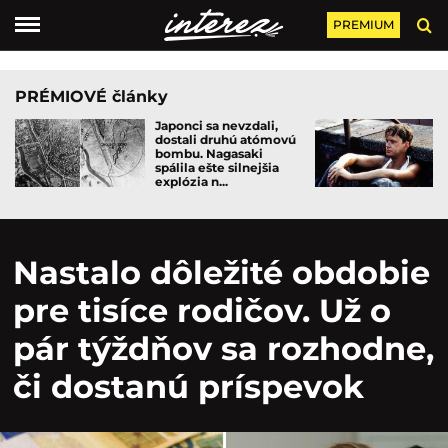
PREMIUM
PRÉMIOVÉ články
Japonci sa nevzdali,
dostali druhú atómovú
bombu. Nagasaki
spálila ešte silnejšia
explózia n...
Nastalo dôležité obdobie
pre tisíce rodičov. Už o
pár týždňov sa rozhodne,
či dostanú príspevok