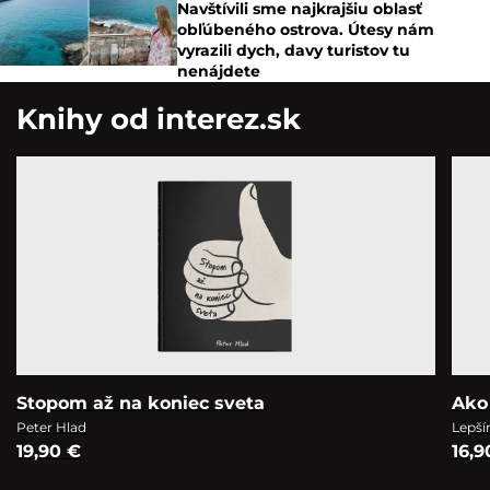
Navštívili sme najkrajšiu oblasť
obľúbeného ostrova. Útesy nám
vyrazili dych, davy turistov tu
nenájdete
Knihy od interez.sk
Stopom až na koniec sveta
Ako
Peter Hlad
Lepší
19,90 €
16,9