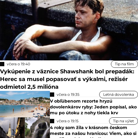
včera o 19:40
Tip na film
Vykúpenie z väznice Shawshank bol prepadák:
Herec sa musel popasovať s výkalmi, režisér
odmietol 2,5 milióna
včera o 19:35
Letná dovolenka
V obľúbenom rezorte hryzú
dovolenkárov ryby: Jeden popísal, ako
mu po útoku z nohy tiekla krv
včera o 19:15
Tip na výlet
4 roky som žila v krásnom českom
meste za našou hranicou: Viem, ako si