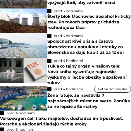
vyzývajú ľudí, aby zatvorili okná
pred 3 hodinami
Štvrtý blok Mochoviec dosiahol kritický
stav. Po rokoch príprav prichádza
rozhodujúca fáza
pred 3 hodinami
Spoločnosť Kiwi prišla s časovo
obmedzenou ponukou: Letenky zo
Slovenska sa dajú kúpiť už za 12 eur
pred 4 hodinami
Tuk ako tajný orgán v našom tele:
Nová kniha vysvetľuje najnovšie
výskumy o liečbe obezity a spaľovaní
tukov
pred 4 hodinami
Letná dovolenka
Žena ľutuje, že navštívila 7
najznámejších miest na svete. Ponúka
za ne lepšie alternatívy
pred 4 hodinami
Volkswagen čelí tlaku majiteľov, dochádza im trpezlivosť.
Porsche a akcionári žiadajú rýchle kroky
pred 6 hodinami