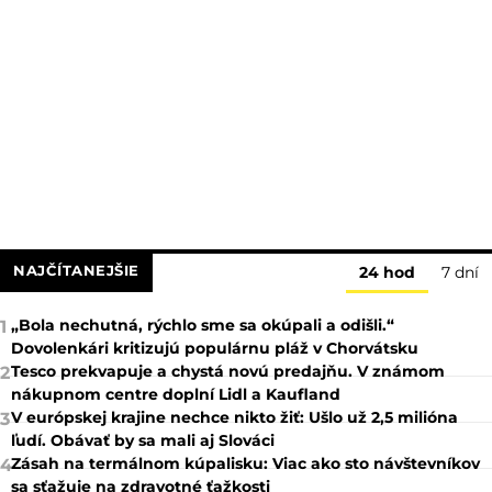
NAJČÍTANEJŠIE
24 hod
7 dní
„Bola nechutná, rýchlo sme sa okúpali a odišli.“
1
Dovolenkári kritizujú populárnu pláž v Chorvátsku
Tesco prekvapuje a chystá novú predajňu. V známom
2
nákupnom centre doplní Lidl a Kaufland
V európskej krajine nechce nikto žiť: Ušlo už 2,5 milióna
3
ľudí. Obávať by sa mali aj Slováci
Zásah na termálnom kúpalisku: Viac ako sto návštevníkov
4
sa sťažuje na zdravotné ťažkosti