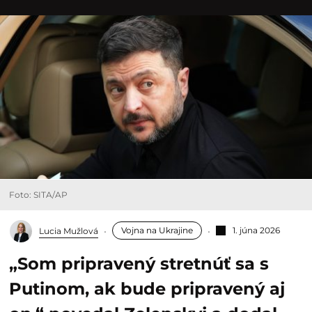
Foto: SITA/AP
Vojna na Ukrajine
1. júna 2026
Lucia Mužlová
„Som pripravený stretnúť sa s
Putinom, ak bude pripravený aj