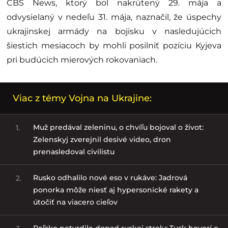
CBS News, ktorý bol nakrútený 29. mája a
odvysielaný v nedeľu 31. mája, naznačil, že úspechy
ukrajinskej armády na bojisku v nasledujúcich
šiestich mesiacoch by mohli posilniť pozíciu Kyjeva
pri budúcich mierových rokovaniach.
Viac z témy Vojna na Ukrajine:
Muž predával zeleninu, o chvíľu bojoval o život:
1.
Zelenskyj zverejnil desivé video, dron
prenasledoval civilistu
Rusko odhalilo nové eso v rukáve: Jadrová
2.
ponorka môže niesť aj hypersonické rakety a
útočiť na viacero cieľov
Poľsko potvrdilo dopad ruskej strely: Tusk hovorí o