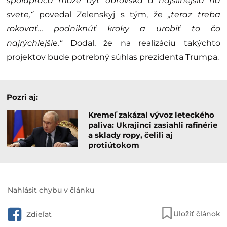
spolupráca môže byť obrovská a najsilnejšia na
svete,“
povedal Zelenskyj s tým, že
„teraz treba
rokovať… podniknúť kroky a urobiť to čo
najrýchlejšie.“
Dodal, že na realizáciu takýchto
projektov bude potrebný súhlas prezidenta Trumpa.
Pozri aj:
Kremeľ zakázal vývoz leteckého
paliva: Ukrajinci zasiahli rafinérie
a sklady ropy, čelili aj
protiútokom
Nahlásiť chybu v článku
Uložiť článok
Zdieľať