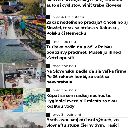
auto aj cyklistov. Viniť treba človeka
pred 48 minútami
Zákaz nedeľného predaja? Chceli ho aj
Slováci, teraz sa otriasa v Rakúsku,
Poľsku či Nemecku
pred hodinou
Turistka našla na pláži v Poľsku
podozrivý predmet. Museli ju ihneď
všetci opustiť
pred hodinou
Na Slovensku padla ďalšia veľká firma.
Po 36 rokoch končí, zo strát sa
nevyhrabala
pred hodinou
Kúpať sa sem radšej nechoďte:
Hygienici zverejnili miesta so zlou
kvalitou vody
pred 3 hodinami
Bratislavou vraj otriasol výbuch, zo
Slovnaftu stúpa čierny dym. Hasiči