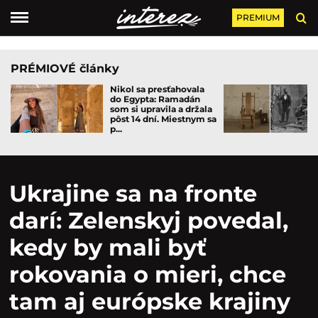
PREMIUM
PRÉMIOVÉ články
Nikol sa presťahovala
do Egypta: Ramadán
som si upravila a držala
pôst 14 dní. Miestnym sa
p...
Ukrajine sa na fronte
darí: Zelenskyj povedal,
kedy by mali byť
rokovania o mieri, chce
tam aj európske krajiny