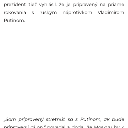
prezident tiež vyhlásil, že je pripravený na priame
rokovania s ruským náprotivkom Vladimirom
Putinom.
„Som pripravený stretnúť sa s Putinom, ak bude
pripravený aj on,“
povedal a dodal, že Moskvu by k