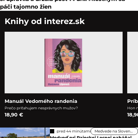
páči tajomno žien
Knihy od interez.sk
Manuál Vedomého randenia
Prí
Prečo priťahujem nesprávnych mužov?
Hon n
18,90 €
18,9
pred 44 minútami
Medvede na Slovensku
Medveď pri Rajeckej Lesnej naháňal