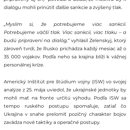
dialógu mohli prinútiť ďalšie sankcie a zvýšený tlak.
„Myslím si, že potrebujeme viac sankcií.
Potrebujeme väčší tlak. Viac sankcií, viac tlaku – a
budú pripravení na dialóg,“
vyhlásil Zelenskyj, ktorý
zároveň tvrdí, že Rusko prichádza každý mesiac až o
35 000 vojakov. Podľa neho sa krajina blíži k vážnej
personálnej kríze.
Americký Inštitút pre štúdium vojny (ISW) vo svojej
analýze z 25. mája uviedol, že ukrajinské jednotky by
mohli mať na fronte určitú výhodu. Podľa ISW sa
tempo ruského postupu spomaľuje, zatiaľ čo
Ukrajina v snahe prelomiť pozičný charakter bojov
zavádza nové taktiky a operačné postupy.