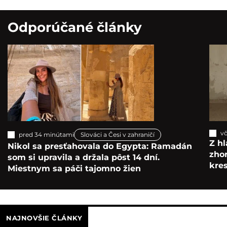
Odporúčané články
vč
pred 34 minútami
Slováci a Česi v zahraničí
Z hl
Nikol sa presťahovala do Egypta: Ramadán
zho
som si upravila a držala pôst 14 dní.
kre
Miestnym sa páči tajomno žien
NAJNOVŠIE ČLÁNKY