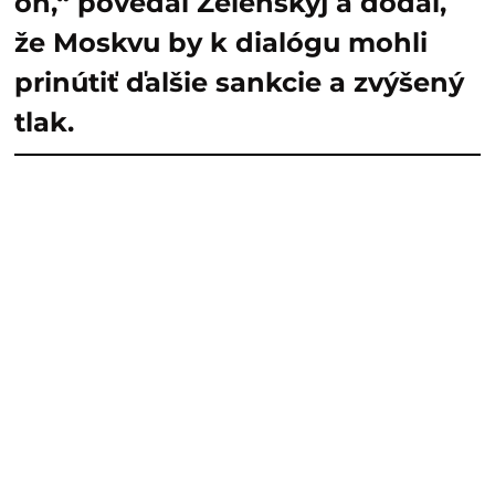
on,“ povedal Zelenskyj a dodal,
že Moskvu by k dialógu mohli
prinútiť ďalšie sankcie a zvýšený
tlak.