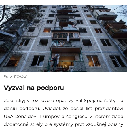
Foto: SITA/AP
Vyzval na podporu
Zelenskyj v rozhovore opäť vyzval Spojené štáty na
ďalšiu podporu. Uviedol, že poslal list prezidentovi
USA Donaldovi Trumpovi a Kongresu, v ktorom žiada
dodatočné strely pre systémy protivzdušnej obrany