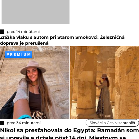
pred 14 minútami
Zrážka vlaku s autom pri Starom Smokovci: Železničná
doprava je prerušená
pred 34 minútami
Slováci a Česi v zahraničí
Nikol sa presťahovala do Egypta: Ramadán som
si upravila a držala pôst 14 dní. Miestnym sa