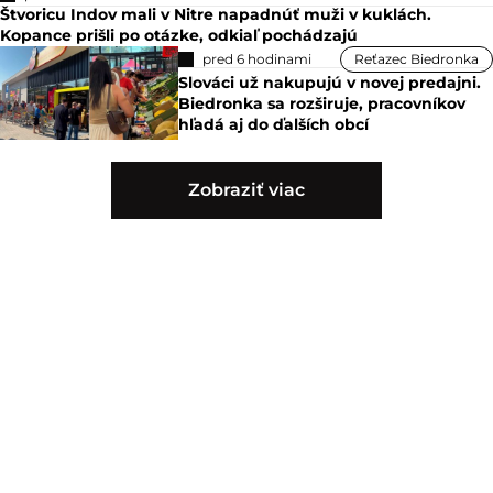
Štvoricu Indov mali v Nitre napadnúť muži v kuklách.
Kopance prišli po otázke, odkiaľ pochádzajú
pred 6 hodinami
Reťazec Biedronka
Slováci už nakupujú v novej predajni.
Biedronka sa rozširuje, pracovníkov
hľadá aj do ďalších obcí
Zobraziť viac