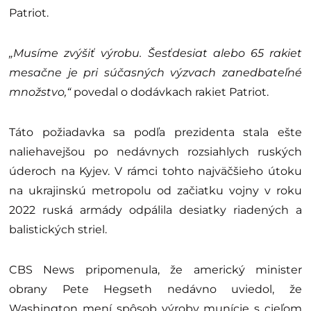
Patriot.
„Musíme zvýšiť výrobu. Šesťdesiat alebo 65 rakiet
mesačne je pri súčasných výzvach zanedbateľné
množstvo,“
povedal o dodávkach rakiet Patriot.
Táto požiadavka sa podľa prezidenta stala ešte
naliehavejšou po nedávnych rozsiahlych ruských
úderoch na Kyjev. V rámci tohto najväčšieho útoku
na ukrajinskú metropolu od začiatku vojny v roku
2022 ruská armády odpálila desiatky riadených a
balistických striel.
CBS News pripomenula, že americký minister
obrany Pete Hegseth nedávno uviedol, že
Washington mení spôsob výroby munície s cieľom