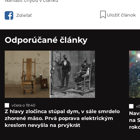
Nahlásiť chybu v článku
Uložiť článok
Zdieľať
Odporúčané články
včera o 19:40
vč
Z hlavy zločinca stúpal dym, v sále smrdelo
Navš
zhorené mäso. Prvá poprava elektrickým
na S
kreslom nevyšla na prvýkrát
roko