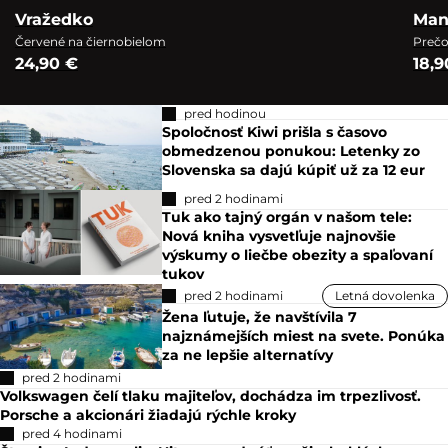
Vražedko
Man
Červené na čiernobielom
Prečo
24,90 €
18,9
pred hodinou
Spoločnosť Kiwi prišla s časovo
obmedzenou ponukou: Letenky zo
Slovenska sa dajú kúpiť už za 12 eur
pred 2 hodinami
Tuk ako tajný orgán v našom tele:
Nová kniha vysvetľuje najnovšie
výskumy o liečbe obezity a spaľovaní
tukov
pred 2 hodinami
Letná dovolenka
Žena ľutuje, že navštívila 7
najznámejších miest na svete. Ponúka
za ne lepšie alternatívy
pred 2 hodinami
Volkswagen čelí tlaku majiteľov, dochádza im trpezlivosť.
Porsche a akcionári žiadajú rýchle kroky
pred 4 hodinami