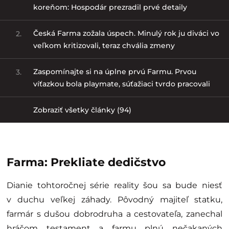
koreňom: Hospodár prezradil prvé detaily
Česká Farma zožala úspech. Minulý rok ju diváci vo
2.
veľkom kritizovali, teraz chvália zmeny
Zaspomínajte si na úplne prvú Farmu. Prvou
3.
víťazkou bola playmate, súťažiaci tvrdo pracovali
Zobraziť všetky články (94)
Farma: Prekliate dedičstvo
Dianie tohtoročnej série reality šou sa bude niesť
v duchu veľkej záhady. Pôvodný majiteľ statku,
farmár s dušou dobrodruha a cestovateľa, zanechal
hráčom testament a farmu plnú nečakaných