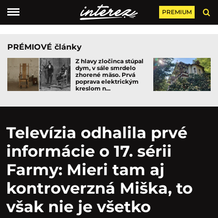
PREMIUM
PRÉMIOVÉ články
Z hlavy zločinca stúpal
dym, v sále smrdelo
zhorené mäso. Prvá
poprava elektrickým
kreslom n...
Televízia odhalila prvé
informácie o 17. sérii
Farmy: Mieri tam aj
kontroverzná Miška, to
však nie je všetko