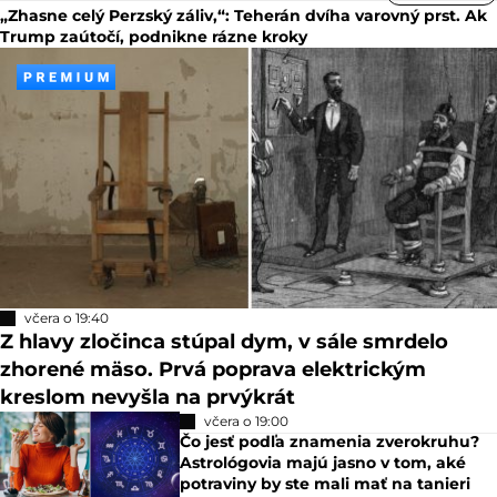
„Zhasne celý Perzský záliv,“: Teherán dvíha varovný prst. Ak
Trump zaútočí, podnikne rázne kroky
včera o 19:40
Z hlavy zločinca stúpal dym, v sále smrdelo
zhorené mäso. Prvá poprava elektrickým
kreslom nevyšla na prvýkrát
včera o 19:00
Čo jesť podľa znamenia zverokruhu?
Astrológovia majú jasno v tom, aké
potraviny by ste mali mať na tanieri