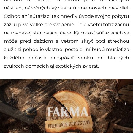
nástrah, náročných výziev a úplne nových pravidiel.
Odhodlaní súťažiaci tak hneď v úvode svojho pobytu
zažijú prvé veľké prekvapenie – nie všetci totiž začnú
na rovnakej štartovacej čiare. Kým časť súťažiacich sa
môže pred dažďom a vetrom skryť pod strechou
a užiť si pohodlie vlastnej postele, iní budú musieť za
každého počasia prespávať vonku pri hlasných
zvukoch domácich aj exotických zvierat.