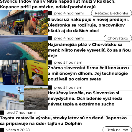
Štvoricu Indov mali v Nitre napadnúť muži v kuklách.
Kopance prišli po otázke, odkiaľ pochádzajú
pred 4 hodinami
Reťazec Biedronka
Slováci už nakupujú v novej predajni.
Biedronka sa rozširuje, pracovníkov
hľadá aj do ďalších obcí
pred 4 hodinami
Chorvátsko
Najznámejšia pláž v Chorvátsku sa
mení: Nikto nevie vysvetliť, čo sa s ňou
deje
pred 5 hodinami
Známa slovenská firma čelí konkurzu
a miliónovým dlhom. Jej technológie
používali po celom svete
pred 5 hodinami
Horúčavy končia, no Slovensko si
nevydýchne. Ochladenie vystrieda
návrat tepla a extrémne sucho
pred 7 hodinami
Toyota zastavila výrobu, stovky letov sú zrušené. Japonsko
sa pripravuje na úder tajfúnu Dolphin
včera o 20:28
Útok na Irán