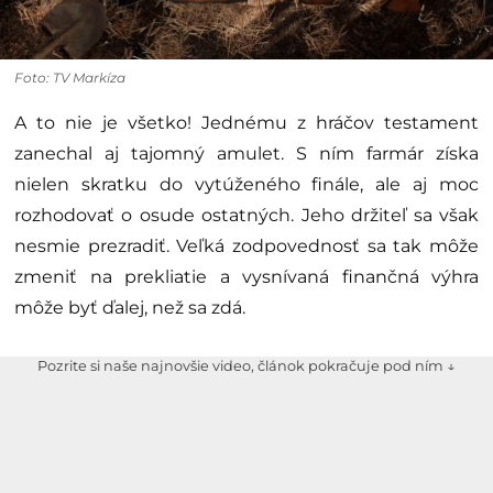
Foto: TV Markíza
A to nie je všetko! Jednému z hráčov testament
zanechal aj tajomný amulet. S ním farmár získa
nielen skratku do vytúženého finále, ale aj moc
rozhodovať o osude ostatných. Jeho držiteľ sa však
nesmie prezradiť. Veľká zodpovednosť sa tak môže
zmeniť na prekliatie a vysnívaná finančná výhra
môže byť ďalej, než sa zdá.
Pozrite si naše najnovšie video, článok pokračuje pod ním ↓