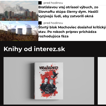
pred hodinou
Bratislavou vraj otriasol výbuch, zo
Slovnaftu stúpa čierny dym. Hasiči
vyzývajú ľudí, aby zatvorili okná
pred hodinou
Štvrtý blok Mochoviec dosiahol kritický
stav. Po rokoch príprav prichádza
rozhodujúca fáza
Knihy od interez.sk