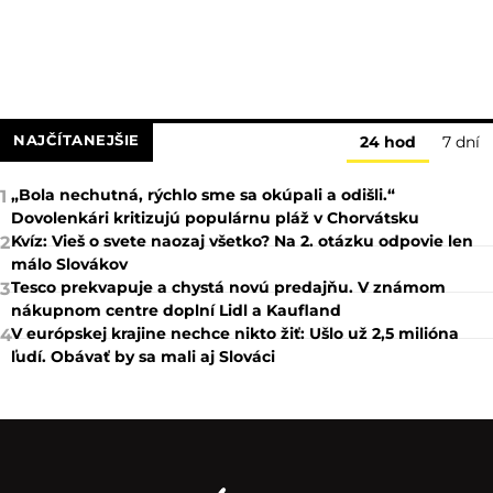
NAJČÍTANEJŠIE
24 hod
7 dní
„Bola nechutná, rýchlo sme sa okúpali a odišli.“
1
Dovolenkári kritizujú populárnu pláž v Chorvátsku
Kvíz: Vieš o svete naozaj všetko? Na 2. otázku odpovie len
2
málo Slovákov
Tesco prekvapuje a chystá novú predajňu. V známom
3
nákupnom centre doplní Lidl a Kaufland
V európskej krajine nechce nikto žiť: Ušlo už 2,5 milióna
4
ľudí. Obávať by sa mali aj Slováci