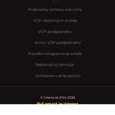
Podmienky ochrany súkromia
VOP reklamných služieb
VOP predplatného
Archív VOP predplatného
Pravidlá Instagramovej súťaže
Reklamačný formulár
Vyhlásenie o prístupnosti
© Interez.sk 2014-2026
Byť smart je interez
Interez.sk,
člen skupiny Startitup Group