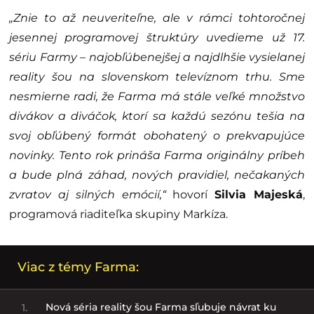
„Znie to až neuveriteľne, ale v rámci tohtoročnej
jesennej programovej štruktúry uvedieme už 17.
sériu Farmy – najobľúbenejšej a najdlhšie vysielanej
reality šou na slovenskom televíznom trhu. Sme
nesmierne radi, že Farma má stále veľké množstvo
divákov a diváčok, ktorí sa každú sezónu tešia na
svoj obľúbený formát obohatený o prekvapujúce
novinky. Tento rok prináša Farma originálny príbeh
a bude plná záhad, nových pravidiel, nečakaných
zvratov aj silných emócií,“
hovorí
Silvia Majeská
,
programová riaditeľka skupiny Markíza.
Viac z témy Farma:
Nová séria reality šou Farma sľubuje návrat ku
1.