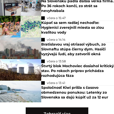
Na Slovensku padla ďalšia veľká firma.
Po 36 rokoch končí, zo strát sa
nevyhrabala
včera o 15:47
Kúpať sa sem radšej nechoďte:
Hygienici zverejnili miesta so zlou
kvalitou vody
včera o 14:14
Bratislavou vraj otriasol výbuch, zo
Slovnaftu stúpa čierny dym. Hasiči
vyzývajú ľudí, aby zatvorili okná
včera o 13:58
Štvrtý blok Mochoviec dosiahol kritický
stav. Po rokoch príprav prichádza
rozhodujúca fáza
včera o 13:41
Spoločnosť Kiwi prišla s časovo
obmedzenou ponukou: Letenky zo
Slovenska sa dajú kúpiť už za 12 eur
Zobraziť viac