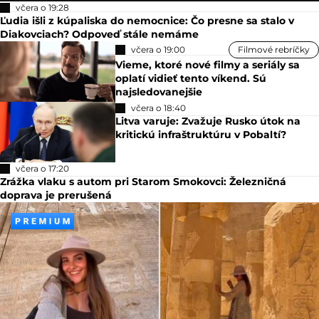
včera o 19:28
Ľudia išli z kúpaliska do nemocnice: Čo presne sa stalo v
Diakovciach? Odpoveď stále nemáme
včera o 19:00
Filmové rebríčky
Vieme, ktoré nové filmy a seriály sa
oplatí vidieť tento víkend. Sú
najsledovanejšie
včera o 18:40
Litva varuje: Zvažuje Rusko útok na
kritickú infraštruktúru v Pobaltí?
včera o 17:20
Zrážka vlaku s autom pri Starom Smokovci: Železničná
doprava je prerušená