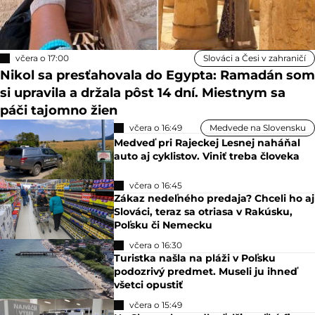
včera o 17:00
Slováci a Česi v zahraničí
Nikol sa presťahovala do Egypta: Ramadán som
si upravila a držala pôst 14 dní. Miestnym sa
páči tajomno žien
včera o 16:49
Medvede na Slovensku
Medveď pri Rajeckej Lesnej naháňal
auto aj cyklistov. Viniť treba človeka
včera o 16:45
Zákaz nedeľného predaja? Chceli ho aj
Slováci, teraz sa otriasa v Rakúsku,
Poľsku či Nemecku
včera o 16:30
Turistka našla na pláži v Poľsku
podozrivý predmet. Museli ju ihneď
všetci opustiť
včera o 15:49