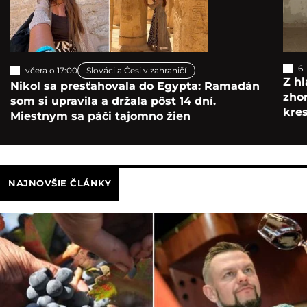
6.
včera o 17:00
Slováci a Česi v zahraničí
Z hl
Nikol sa presťahovala do Egypta: Ramadán
zho
som si upravila a držala pôst 14 dní.
kre
Miestnym sa páči tajomno žien
NAJNOVŠIE ČLÁNKY