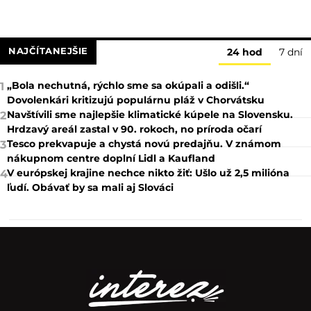
NAJČÍTANEJŠIE
24 hod
7 dní
„Bola nechutná, rýchlo sme sa okúpali a odišli.“
1
Dovolenkári kritizujú populárnu pláž v Chorvátsku
Navštívili sme najlepšie klimatické kúpele na Slovensku.
2
Hrdzavý areál zastal v 90. rokoch, no príroda očarí
Tesco prekvapuje a chystá novú predajňu. V známom
3
nákupnom centre doplní Lidl a Kaufland
V európskej krajine nechce nikto žiť: Ušlo už 2,5 milióna
4
ľudí. Obávať by sa mali aj Slováci