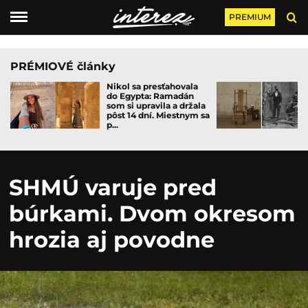
PREMIUM
PRÉMIOVÉ články
Nikol sa presťahovala
do Egypta: Ramadán
som si upravila a držala
pôst 14 dní. Miestnym sa
p...
SHMÚ varuje pred
búrkami. Dvom okresom
hrozia aj povodne