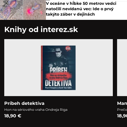
V oceáne v hĺbke 50 metrov vedci
natočili nevídanú vec: Ide o prvý
takýto záber v dejinách
Knihy od interez.sk
Príbeh detektíva
Man
Hon na sériového vraha Ondreja Riga
Prečo
18,90 €
18,9