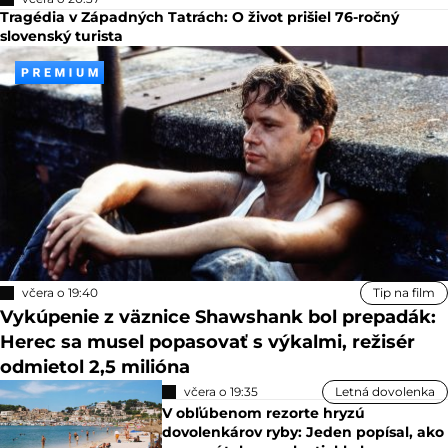
Tragédia v Západných Tatrách: O život prišiel 76-ročný
slovenský turista
včera o 19:40
Tip na film
Vykúpenie z väznice Shawshank bol prepadák:
Herec sa musel popasovať s výkalmi, režisér
odmietol 2,5 milióna
včera o 19:35
Letná dovolenka
V obľúbenom rezorte hryzú
dovolenkárov ryby: Jeden popísal, ako