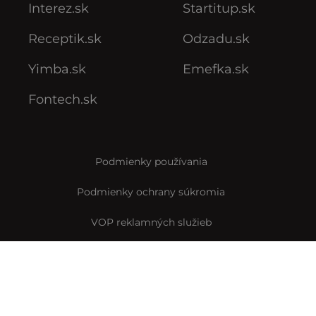
Interez.sk
Startitup.sk
Receptik.sk
Odzadu.sk
Yimba.sk
Emefka.sk
Fontech.sk
Podmienky používania
Podmienky ochrany súkromia
VOP reklamných služieb
VOP predplatného
Archív VOP predplatného
Pravidlá Instagramovej súťaže