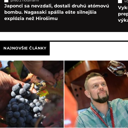
pred 2 hodinami
vč
Japonci sa nevzdali, dostali druhú atómovú
Vyk
bombu. Nagasaki spálila ešte silnejšia
pre
explózia než Hirošimu
výka
NAJNOVŠIE ČLÁNKY