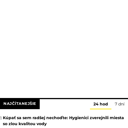
NAJČÍTANEJŠIE
24 hod
7 dní
Kúpať sa sem radšej nechoďte: Hygienici zverejnili miesta
1
so zlou kvalitou vody