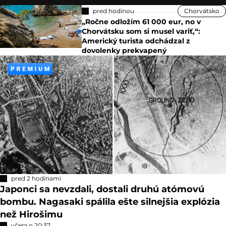
pred hodinou
Chorvátsko
„Ročne odložím 61 000 eur, no v
Chorvátsku som si musel variť,“:
Americký turista odchádzal z
dovolenky prekvapený
pred 2 hodinami
Japonci sa nevzdali, dostali druhú atómovú
bombu. Nagasaki spálila ešte silnejšia explózia
než Hirošimu
včera o 20:37