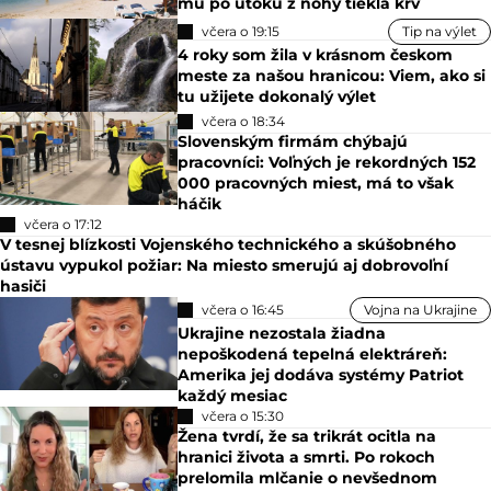
mu po útoku z nohy tiekla krv
včera o 19:15
Tip na výlet
4 roky som žila v krásnom českom
meste za našou hranicou: Viem, ako si
tu užijete dokonalý výlet
včera o 18:34
Slovenským firmám chýbajú
pracovníci: Voľných je rekordných 152
000 pracovných miest, má to však
háčik
včera o 17:12
V tesnej blízkosti Vojenského technického a skúšobného
ústavu vypukol požiar: Na miesto smerujú aj dobrovoľní
hasiči
včera o 16:45
Vojna na Ukrajine
Ukrajine nezostala žiadna
nepoškodená tepelná elektráreň:
Amerika jej dodáva systémy Patriot
každý mesiac
včera o 15:30
Žena tvrdí, že sa trikrát ocitla na
hranici života a smrti. Po rokoch
prelomila mlčanie o nevšednom