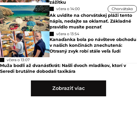
zážitku
včera o 14:00
Chorvátsko
Ak uvidíte na chorvátskej pláži tento
nápis, nedajte sa oklamať. Základné
pravidlo musíte poznať
včera o 13:54
Kanaďanka bola po návšteve obchodu
v našich končinách znechutená:
Otrasný zvyk robí stále veľa ľudí
včera o 13:07
Muža bodli až dvanásťkrát: Našli dvoch mladíkov, ktorí v
Seredi brutálne dobodali taxikára
Zobraziť viac