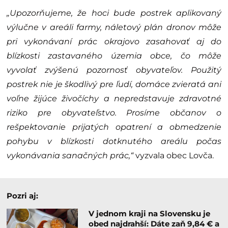
„Upozorňujeme, že hoci bude postrek aplikovaný
výlučne v areáli farmy, náletový plán dronov môže
pri vykonávaní prác okrajovo zasahovať aj do
blízkosti zastavaného územia obce, čo môže
vyvolať zvýšenú pozornosť obyvateľov. Použitý
postrek nie je škodlivý pre ľudí, domáce zvieratá ani
voľne žijúce živočíchy a nepredstavuje zdravotné
riziko pre obyvateľstvo. Prosíme občanov o
rešpektovanie prijatých opatrení a obmedzenie
pohybu v blízkosti dotknutého areálu počas
vykonávania sanačných prác,“
vyzvala obec Lovča.
Pozri aj:
V jednom kraji na Slovensku je
obed najdrahší: Dáte zaň 9,84 € a