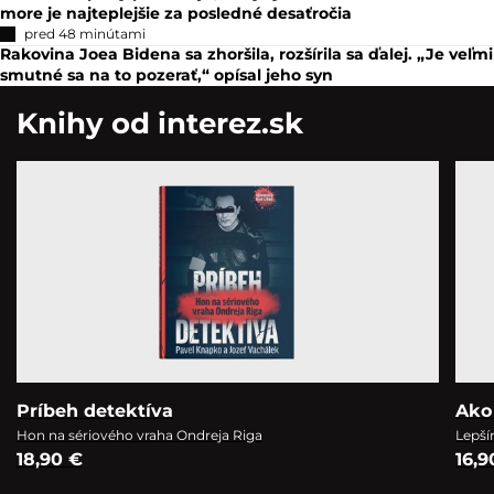
more je najteplejšie za posledné desaťročia
pred 48 minútami
Rakovina Joea Bidena sa zhoršila, rozšírila sa ďalej. „Je veľmi
smutné sa na to pozerať,“ opísal jeho syn
Knihy od interez.sk
Príbeh detektíva
Ako
Hon na sériového vraha Ondreja Riga
Lepší
18,90 €
16,9