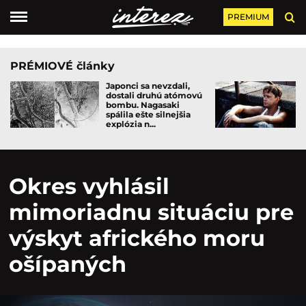
PREMIUM
PRÉMIOVÉ články
Japonci sa nevzdali,
dostali druhú atómovú
bombu. Nagasaki
spálila ešte silnejšia
explózia n...
Okres vyhlásil
mimoriadnu situáciu pre
výskyt afrického moru
ošípaných