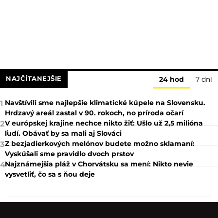
NAJČÍTANEJŠIE
24 hod
7 dní
Navštívili sme najlepšie klimatické kúpele na Slovensku.
1
Hrdzavý areál zastal v 90. rokoch, no príroda očarí
V európskej krajine nechce nikto žiť: Ušlo už 2,5 milióna
2
ľudí. Obávať by sa mali aj Slováci
Z bezjadierkových melónov budete možno sklamaní:
3
Vyskúšali sme pravidlo dvoch prstov
Najznámejšia pláž v Chorvátsku sa mení: Nikto nevie
4
vysvetliť, čo sa s ňou deje