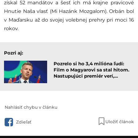
získal 52 mandátov a šesť ich má krajne pravicové
Hnutie Naša vlasť (Mi Hazánk Mozgalom). Orbán bol
v Maďarsku až do svojej volebnej prehry pri moci 16
rokov.
Pozri aj:
Pozrelo si ho 3,4 milióna ľudí:
Film o Magyarovi sa stal hitom.
Nastupujúci premiér verí,…
Nahlásiť chybu v článku
Uložiť článok
Zdieľať