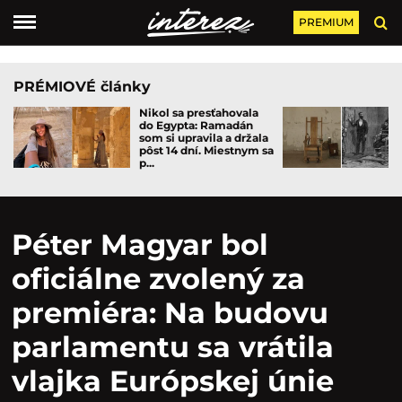
PREMIUM
PRÉMIOVÉ články
Nikol sa presťahovala
do Egypta: Ramadán
som si upravila a držala
pôst 14 dní. Miestnym sa
p...
Péter Magyar bol
oficiálne zvolený za
premiéra: Na budovu
parlamentu sa vrátila
vlajka Európskej únie