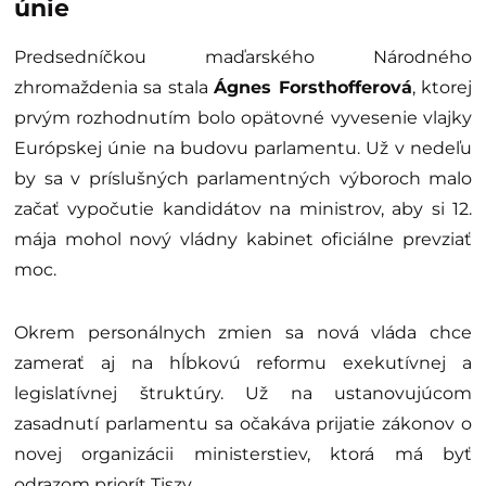
únie
Predsedníčkou maďarského Národného
zhromaždenia sa stala
Ágnes Forsthofferová
, ktorej
prvým rozhodnutím bolo opätovné vyvesenie vlajky
Európskej únie na budovu parlamentu. Už v nedeľu
by sa v príslušných parlamentných výboroch malo
začať vypočutie kandidátov na ministrov, aby si 12.
mája mohol nový vládny kabinet oficiálne prevziať
moc.
Okrem personálnych zmien sa nová vláda chce
zamerať aj na hĺbkovú reformu exekutívnej a
legislatívnej štruktúry. Už na ustanovujúcom
zasadnutí parlamentu sa očakáva prijatie zákonov o
novej organizácii ministerstiev, ktorá má byť
odrazom priorít Tiszy.