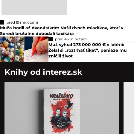
pred 19 minútami
Muža bodli až dvanásťkrát: Našli dvoch mladíkov, ktorí v
Seredi brutálne dobodali taxikára
pred 46 minútami
Muž vyhral 273 000 000 € v lotérii:
Želal si „roztrhať tiket“, peniaze mu
zničili život
Knihy od interez.sk