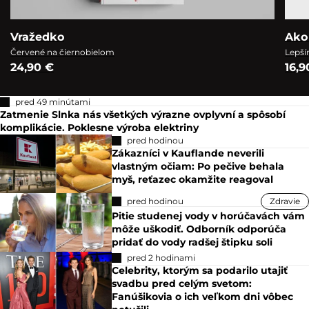
Vražedko
Ako
Červené na čiernobielom
Lepší
24,90 €
16,9
pred 49 minútami
Zatmenie Slnka nás všetkých výrazne ovplyvní a spôsobí
komplikácie. Poklesne výroba elektriny
pred hodinou
Zákazníci v Kauflande neverili
vlastným očiam: Po pečive behala
myš, reťazec okamžite reagoval
pred hodinou
Zdravie
Pitie studenej vody v horúčavách vám
môže uškodiť. Odborník odporúča
pridať do vody radšej štipku soli
pred 2 hodinami
Celebrity, ktorým sa podarilo utajiť
svadbu pred celým svetom:
Fanúšikovia o ich veľkom dni vôbec