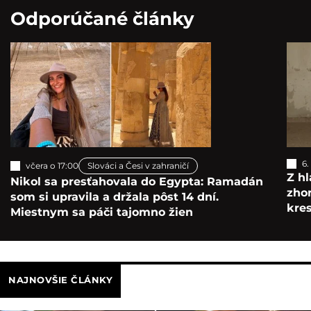
Odporúčané články
6.
včera o 17:00
Slováci a Česi v zahraničí
Z hl
Nikol sa presťahovala do Egypta: Ramadán
zho
som si upravila a držala pôst 14 dní.
kre
Miestnym sa páči tajomno žien
NAJNOVŠIE ČLÁNKY