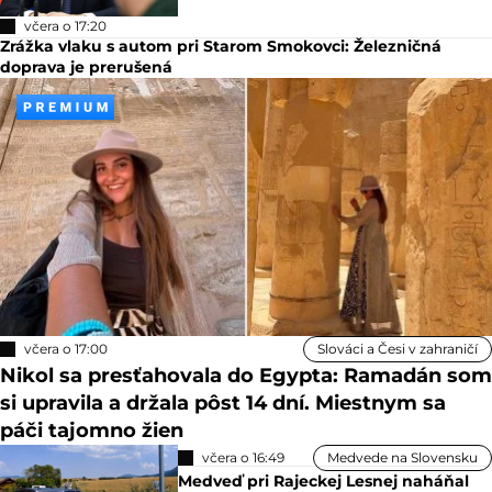
včera o 17:20
Zrážka vlaku s autom pri Starom Smokovci: Železničná
doprava je prerušená
včera o 17:00
Slováci a Česi v zahraničí
Nikol sa presťahovala do Egypta: Ramadán som
si upravila a držala pôst 14 dní. Miestnym sa
páči tajomno žien
včera o 16:49
Medvede na Slovensku
Medveď pri Rajeckej Lesnej naháňal