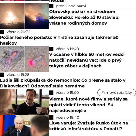
netušili
pred 2 hodinami
Obrovský požiar na strednom
Slovensku: Horelo až 10 stavieb,
vrátane rodinných domov
včera o 20:32
Požiar lesného porastu: V Trstíne zasahuje takmer 50
hasičov
včera o 19:40
V oceáne v hĺbke 50 metrov vedci
natočili nevídanú vec: Ide o prvý
takýto záber v dejinách
včera o 19:28
Ľudia išli z kúpaliska do nemocnice: Čo presne sa stalo v
Diakovciach? Odpoveď stále nemáme
včera o 19:00
Filmové rebríčky
Vieme, ktoré nové filmy a seriály sa
oplatí vidieť tento víkend. Sú
najsledovanejšie
včera o 18:40
Litva varuje: Zvažuje Rusko útok na
kritickú infraštruktúru v Pobaltí?