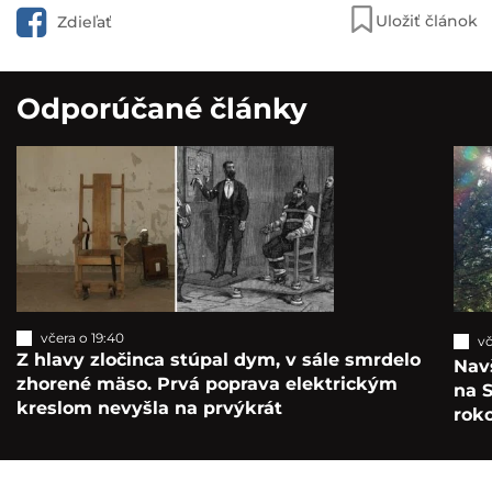
Uložiť článok
Zdieľať
Odporúčané články
včera o 19:40
vč
Z hlavy zločinca stúpal dym, v sále smrdelo
Navš
zhorené mäso. Prvá poprava elektrickým
na S
kreslom nevyšla na prvýkrát
roko