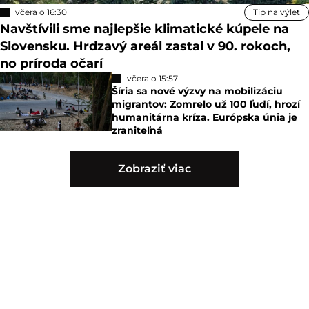
včera o 16:30
Tip na výlet
Navštívili sme najlepšie klimatické kúpele na
Slovensku. Hrdzavý areál zastal v 90. rokoch,
no príroda očarí
včera o 15:57
Šíria sa nové výzvy na mobilizáciu
migrantov: Zomrelo už 100 ľudí, hrozí
humanitárna kríza. Európska únia je
zraniteľná
Zobraziť viac