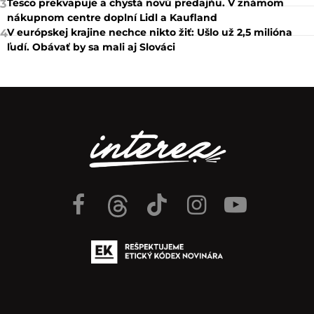
Tesco prekvapuje a chystá novú predajňu. V známom
3
nákupnom centre doplní Lidl a Kaufland
V európskej krajine nechce nikto žiť: Ušlo už 2,5 milióna
4
ľudí. Obávať by sa mali aj Slováci