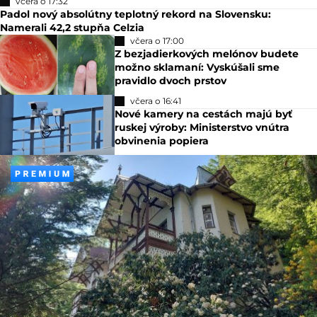
včera o 17:32
Padol nový absolútny teplotný rekord na Slovensku:
Namerali 42,2 stupňa Celzia
včera o 17:00
Z bezjadierkových melónov budete
možno sklamaní: Vyskúšali sme
pravidlo dvoch prstov
včera o 16:41
Nové kamery na cestách majú byť
ruskej výroby: Ministerstvo vnútra
obvinenia popiera