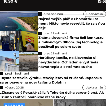
16,90 €
19,6
pred hodinou
Chorvátsko
Najznámejšia pláž v Chorvátsku sa
mení: Nikto nevie vysvetliť, čo sa s ňou
deje
pred 2 hodinami
Známa slovenská firma čelí konkurzu
a miliónovým dlhom. Jej technológie
používali po celom svete
pred 2 hodinami
Horúčavy končia, no Slovensko si
nevydýchne. Ochladenie vystrieda
návrat tepla a extrémne sucho
pred 4 hodinami
Toyota zastavila výrobu, stovky letov sú zrušené. Japonsko
sa pripravuje na úder tajfúnu Dolphin
včera o 20:28
Útok na Irán
„Zhasne celý Perzský záliv,“: Teherán dvíha varovný prst. Ak
Trump zaútočí, podnikne rázne kroky