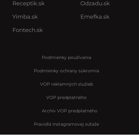
Receptik.sk
Odzadu.sk
Yimba.sk
Emefka.sk
Fontech.sk
Podmienky používania
Podmienky ochrany súkromia
VOP reklamných služieb
VOP predplatného
Archív VOP predplatného
Pravidlá Instagramovej súťaže
Reklamačný formulár