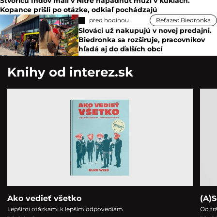
Štvoricu Indov mali v Nitre napadnúť muži v kuklách.
Kopance prišli po otázke, odkiaľ pochádzajú
pred hodinou
Reťazec Biedronka
Slováci už nakupujú v novej predajni.
Biedronka sa rozširuje, pracovníkov
hľadá aj do ďalších obcí
Knihy od interez.sk
Ako vedieť všetko
(A)S
Lepšími otázkami k lepším odpovediam
Od tr