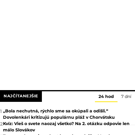
NAJČÍTANEJŠIE
24 hod
7 dní
„Bola nechutná, rýchlo sme sa okúpali a odišli.“
1
Dovolenkári kritizujú populárnu pláž v Chorvátsku
Kvíz: Vieš o svete naozaj všetko? Na 2. otázku odpovie len
2
málo Slovákov