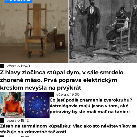
včera o 19:40
Z hlavy zločinca stúpal dym, v sále smrdelo
zhorené mäso. Prvá poprava elektrickým
kreslom nevyšla na prvýkrát
včera o 19:00
Čo jesť podľa znamenia zverokruhu?
Astrológovia majú jasno v tom, aké
potraviny by ste mali mať na tanieri
včera o 18:12
Zásah na termálnom kúpalisku: Viac ako sto návštevníkov sa
sťažuje na zdravotné ťažkosti