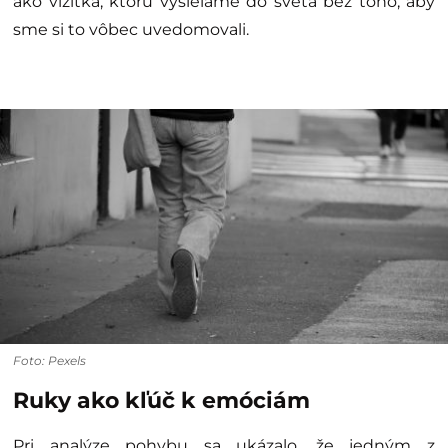
ako vizitka, ktorú vysielame do sveta bez toho, aby
sme si to vôbec uvedomovali.
Foto: Pexels
Ruky ako kľúč k emóciám
Pri analýze pohybu sa ukázalo, že jedným z