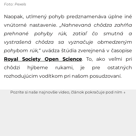
Foto: Pexels
Naopak, utlmený pohyb predznamenáva úplne iné
vnútorné nastavenie.
„Nahnevaná chôdza zahŕňa
prehnané pohyby rúk, zatiaľ čo smutná a
vystrašená chôdza sa vyznačuje obmedzeným
pohybom rúk,“
uvádza štúdia zverejnená v časopise
Royal Society Open Science
. To, ako veľmi pri
chôdzi hýbeme rukami, je pre ostatných
rozhodujúcim vodítkom pri našom posudzovaní.
Pozrite si naše najnovšie video, článok pokračuje pod ním ↓