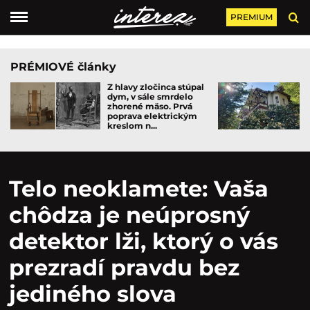
PREMIUM
PRÉMIOVÉ články
Z hlavy zločinca stúpal
dym, v sále smrdelo
zhorené mäso. Prvá
poprava elektrickým
kreslom n...
Telo neoklamete: Vaša
chôdza je neúprosný
detektor lži, ktorý o vás
prezradí pravdu bez
jediného slova