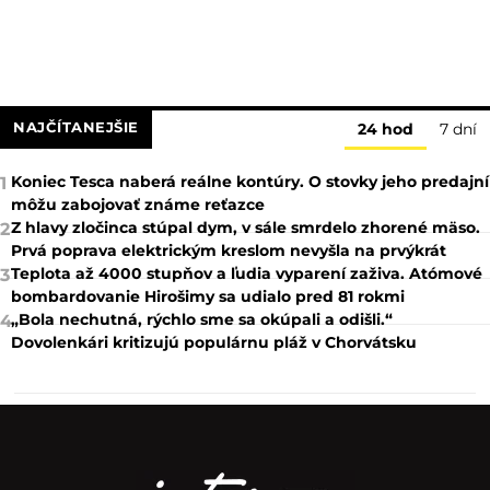
NAJČÍTANEJŠIE
24 hod
7 dní
Koniec Tesca naberá reálne kontúry. O stovky jeho predajní
1
môžu zabojovať známe reťazce
Z hlavy zločinca stúpal dym, v sále smrdelo zhorené mäso.
2
Prvá poprava elektrickým kreslom nevyšla na prvýkrát
Teplota až 4000 stupňov a ľudia vyparení zaživa. Atómové
3
bombardovanie Hirošimy sa udialo pred 81 rokmi
„Bola nechutná, rýchlo sme sa okúpali a odišli.“
4
Dovolenkári kritizujú populárnu pláž v Chorvátsku