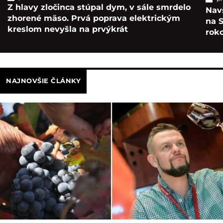
Z hlavy zločinca stúpal dym, v sále smrdelo
Navš
zhorené mäso. Prvá poprava elektrickým
na S
kreslom nevyšla na prvýkrát
roko
NAJNOVŠIE ČLÁNKY