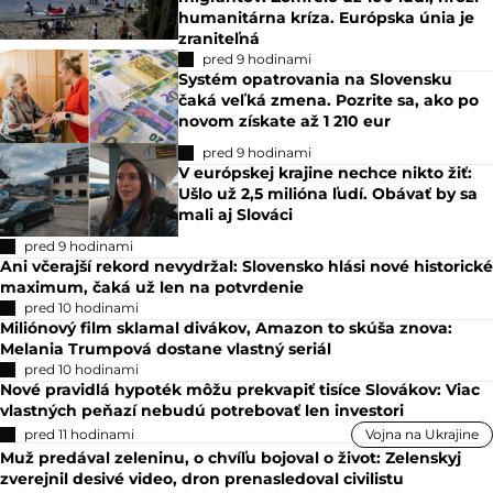
humanitárna kríza. Európska únia je
zraniteľná
pred 9 hodinami
Systém opatrovania na Slovensku
čaká veľká zmena. Pozrite sa, ako po
novom získate až 1 210 eur
pred 9 hodinami
V európskej krajine nechce nikto žiť:
Ušlo už 2,5 milióna ľudí. Obávať by sa
mali aj Slováci
pred 9 hodinami
Ani včerajší rekord nevydržal: Slovensko hlási nové historické
maximum, čaká už len na potvrdenie
pred 10 hodinami
Miliónový film sklamal divákov, Amazon to skúša znova:
Melania Trumpová dostane vlastný seriál
pred 10 hodinami
Nové pravidlá hypoték môžu prekvapiť tisíce Slovákov: Viac
vlastných peňazí nebudú potrebovať len investori
pred 11 hodinami
Vojna na Ukrajine
Muž predával zeleninu, o chvíľu bojoval o život: Zelenskyj
zverejnil desivé video, dron prenasledoval civilistu