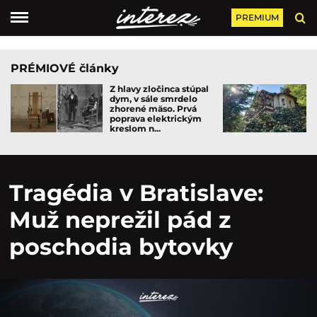
PREMIUM
PRÉMIOVÉ články
Z hlavy zločinca stúpal
dym, v sále smrdelo
zhorené mäso. Prvá
poprava elektrickým
kreslom n...
Tragédia v Bratislave:
Muž neprežil pád z
poschodia bytovky