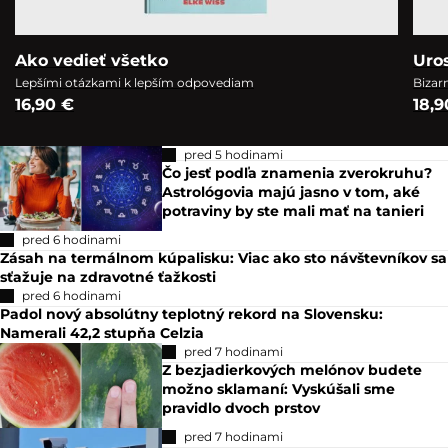
Ako vedieť všetko
Uro
Lepšími otázkami k lepším odpovediam
Bizar
16,90 €
18,9
pred 5 hodinami
Čo jesť podľa znamenia zverokruhu?
Astrológovia majú jasno v tom, aké
potraviny by ste mali mať na tanieri
pred 6 hodinami
Zásah na termálnom kúpalisku: Viac ako sto návštevníkov sa
sťažuje na zdravotné ťažkosti
pred 6 hodinami
Padol nový absolútny teplotný rekord na Slovensku:
Namerali 42,2 stupňa Celzia
pred 7 hodinami
Z bezjadierkových melónov budete
možno sklamaní: Vyskúšali sme
pravidlo dvoch prstov
pred 7 hodinami