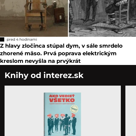
pred 4 hodinami
Z hlavy zločinca stúpal dym, v sále smrdelo
zhorené mäso. Prvá poprava elektrickým
kreslom nevyšla na prvýkrát
Knihy od interez.sk