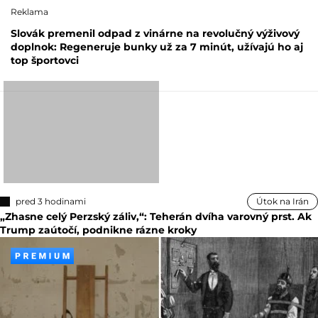
Reklama
Slovák premenil odpad z vinárne na revolučný výživový
doplnok: Regeneruje bunky už za 7 minút, užívajú ho aj
top športovci
pred 3 hodinami
Útok na Irán
„Zhasne celý Perzský záliv,“: Teherán dvíha varovný prst. Ak
Trump zaútočí, podnikne rázne kroky