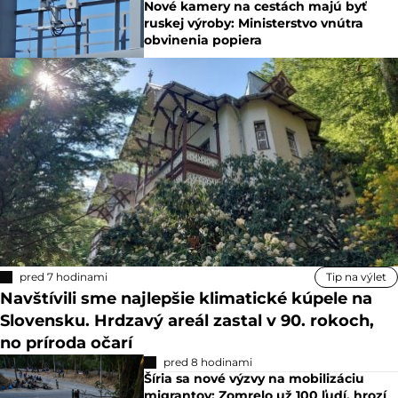
Nové kamery na cestách majú byť
ruskej výroby: Ministerstvo vnútra
obvinenia popiera
pred 7 hodinami
Tip na výlet
Navštívili sme najlepšie klimatické kúpele na
Slovensku. Hrdzavý areál zastal v 90. rokoch,
no príroda očarí
pred 8 hodinami
Šíria sa nové výzvy na mobilizáciu
migrantov: Zomrelo už 100 ľudí, hrozí