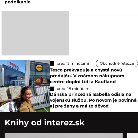
podnikanie
pred 13 minútami
Obchodné reťazce
Tesco prekvapuje a chystá novú
predajňu. V známom nákupnom
centre doplní Lidl a Kaufland
pred 48 minútami
Dánska princezná Isabella odišla na
vojenskú službu. Po novom je povinná
aj pre ženy a má to dôvod
Knihy od interez.sk