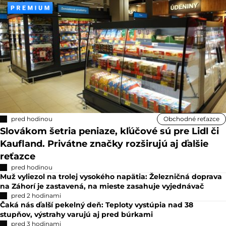
pred hodinou
Obchodné reťazce
Slovákom šetria peniaze, kľúčové sú pre Lidl či
Kaufland. Privátne značky rozširujú aj ďalšie
reťazce
pred hodinou
Muž vyliezol na trolej vysokého napätia: Železničná doprava
na Záhorí je zastavená, na mieste zasahuje vyjednávač
pred 2 hodinami
Čaká nás ďalší pekelný deň: Teploty vystúpia nad 38
stupňov, výstrahy varujú aj pred búrkami
pred 3 hodinami