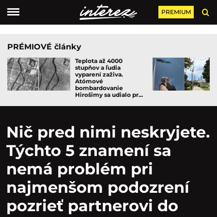
PREMIUM
PRÉMIOVÉ články
Teplota až 4000
stupňov a ľudia
vyparení zaživa.
Atómové
bombardovanie
Hirošimy sa udialo pr...
Nič pred nimi neskryjete.
Týchto 5 znamení sa
nemá problém pri
najmenšom podozrení
pozrieť partnerovi do