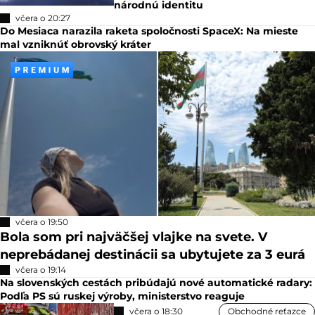
národnú identitu
včera o 20:27
Do Mesiaca narazila raketa spoločnosti SpaceX: Na mieste
mal vzniknúť obrovský kráter
včera o 19:50
Bola som pri najväčšej vlajke na svete. V
neprebádanej destinácii sa ubytujete za 3 eurá
včera o 19:14
Na slovenských cestách pribúdajú nové automatické radary:
Podľa PS sú ruskej výroby, ministerstvo reaguje
včera o 18:30
Obchodné reťazce