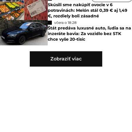
Skúsili sme nakúpiť ovocie v 6
potravinách: Melón stál 0,39 € aj 1,49
€, rozdiely boli zásadné
včera o 18:28
Štát predáva luxusné auto, ľudia sa na
inzeráte bavia: Za vozidlo bez STK
chce vyše 20-tisíc
Zobraziť viac