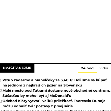
NAJČÍTANEJŠIE
24 hod
7 dní
Vstup zadarmo a hranolčeky za 3,40 €: Boli sme sa kúpať
1
na jednom z najkrajších jazier na Slovensku
Malé mesto pod Tatrami dostane nové obchodné centrum.
2
Súčasťou by mohol byť aj McDonald’s
Odchod Kláry vytvoril veľkú príležitosť. Tvorcovia Dunaja
3
môžu odhaliť tvár postavy z prvej série