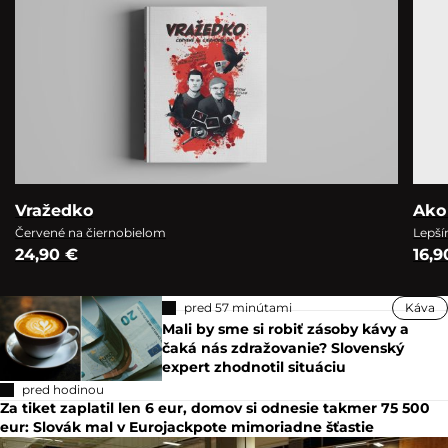
Vražedko
Ako
Červené na čiernobielom
Lepší
24,90 €
16,9
pred 57 minútami
Káva
Mali by sme si robiť zásoby kávy a
čaká nás zdražovanie? Slovenský
expert zhodnotil situáciu
pred hodinou
Za tiket zaplatil len 6 eur, domov si odnesie takmer 75 500
eur: Slovák mal v Eurojackpote mimoriadne šťastie