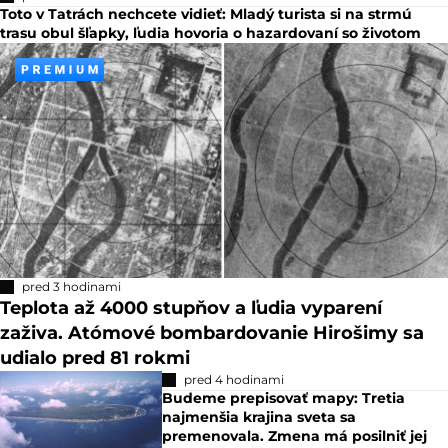
Toto v Tatrách nechcete vidieť: Mladý turista si na strmú
trasu obul šľapky, ľudia hovoria o hazardovaní so životom
pred 3 hodinami
Teplota až 4000 stupňov a ľudia vyparení
zaživa. Atómové bombardovanie Hirošimy sa
udialo pred 81 rokmi
pred 4 hodinami
Budeme prepisovať mapy: Tretia
najmenšia krajina sveta sa
premenovala. Zmena má posilniť jej