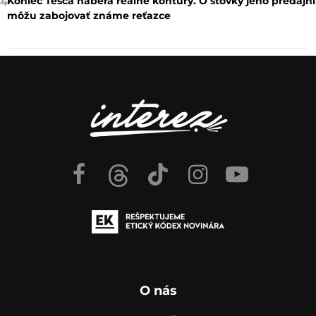
Koniec Tesca naberá reálne kontúry. O stovky jeho predajní
4
môžu zabojovať známe reťazce
O nás