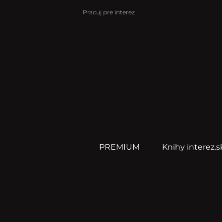
Pracuj pre interez
PREMIUM
Knihy interez.s