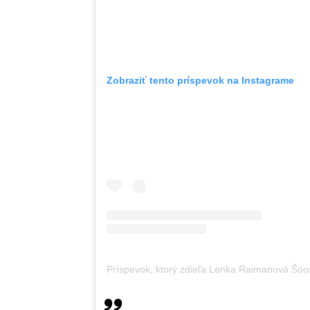
Zobraziť tento príspevok na Instagrame
Príspevok, ktorý zdieľa Lenka Raimanová Šó