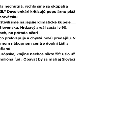
la nechutná, rýchlo sme sa okúpali a
šli.“ Dovolenkári kritizujú populárnu pláž
horvátsku
štívili sme najlepšie klimatické kúpele
Slovensku. Hrdzavý areál zastal v 90.
och, no príroda očarí
co prekvapuje a chystá novú predajňu. V
mom nákupnom centre doplní Lidl a
fland
urópskej krajine nechce nikto žiť: Ušlo už
 milióna ľudí. Obávať by sa mali aj Slováci