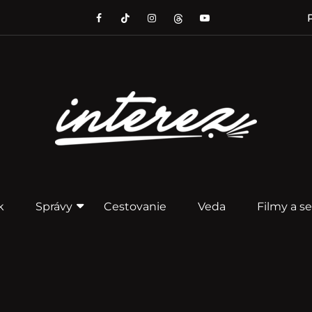
P
k
Správy
Cestovanie
Veda
Filmy a se