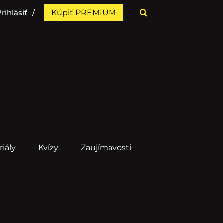
rihlásiť
Kúpiť PREMIUM
riály
Kvízy
Zaujímavosti