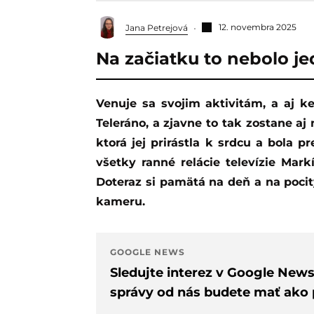
12. novembra 2025
Jana Petrejová
Na začiatku to nebolo j
Venuje sa svojim aktivitám, a aj keď ubehol už rok a pol, stále sa s ňou spája
Teleráno, a zjavne to tak zostane aj 
ktorá jej prirástla k srdcu a bola 
všetky ranné relácie televízie Mark
Doteraz si pamätá na deň a na pocit
kameru.
GOOGLE NEWS
Sledujte interez v Google New
správy od nás budete mať ako p