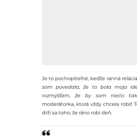
Je to pochopiteľné, keďže ranná reláci
som povedala, že to bola moja ide
rozmýšľam, že by som niečo také
moderátorka, ktorá vždy chcela robiť T
drží sa toho, že ráno robí deň.