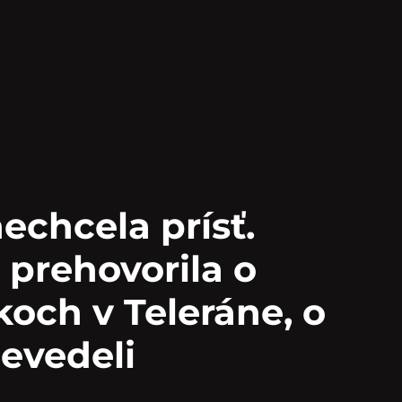
echcela prísť.
prehovorila o
koch v Teleráne, o
evedeli