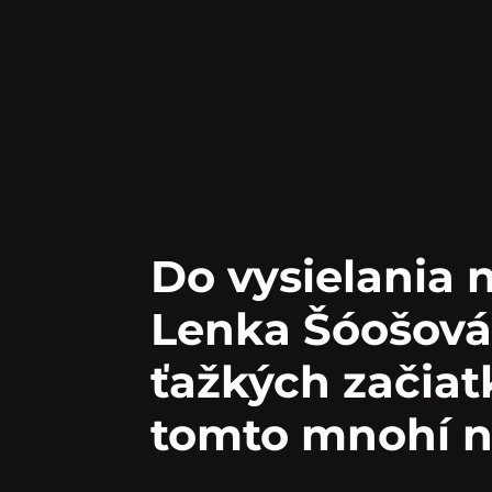
Do vysielania n
Lenka Šóošová 
ťažkých začiat
tomto mnohí n