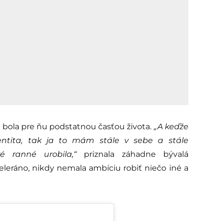
a bola pre ňu podstatnou časťou života.
„A keďže
ntita, tak ja to mám stále v sebe a stále
 ranné urobila,“
priznala záhadne bývalá
eleráno, nikdy nemala ambíciu robiť niečo iné a