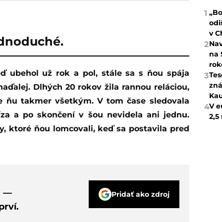
„Bo
1
odi
v C
ednoduché.
Nav
2
na 
rok
Tes
3
zná
naďalej. Dlhých 20 rokov žila rannou reláciou,
Kau
pre ňu takmer všetkým. V tom čase sledovala
V e
4
íza a po skončení v šou nevidela ani jednu.
2,5
y, ktoré ňou lomcovali, keď sa postavila pred
s —
Pridať ako zdroj
rví.