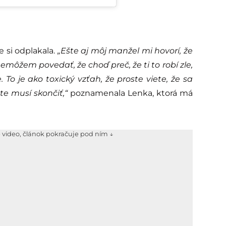
e si odplakala.
„Ešte aj môj manžel mi hovorí, že
nemôžem povedať, že choď preč, že ti to robí zle,
 To je ako toxický vzťah, že proste viete, že sa
e musí skončiť,“
poznamenala Lenka, ktorá má
e video, článok pokračuje pod ním ↓