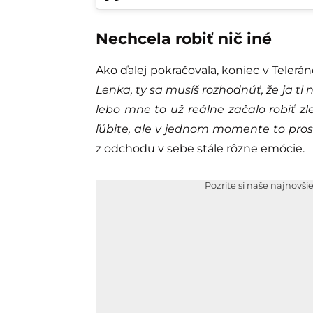
Nechcela robiť nič iné
Ako ďalej pokračovala, koniec v Telerán
Lenka, ty sa musíš rozhodnúť, že ja ti 
lebo mne to už reálne začalo robiť zle.
ľúbite, ale v jednom momente to prost
z odchodu v sebe stále rôzne emócie.
Pozrite si naše najnovši