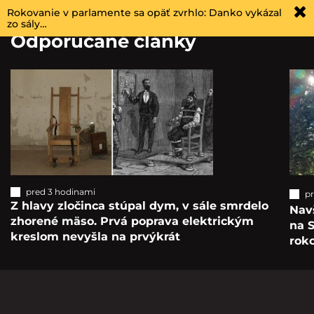
Rokovanie v parlamente sa opäť zvrhlo: Danko vykázal
zo sály…
Odporúčané články
pred 3 hodinami
p
Z hlavy zločinca stúpal dym, v sále smrdelo
Navš
zhorené mäso. Prvá poprava elektrickým
na S
kreslom nevyšla na prvýkrát
roko