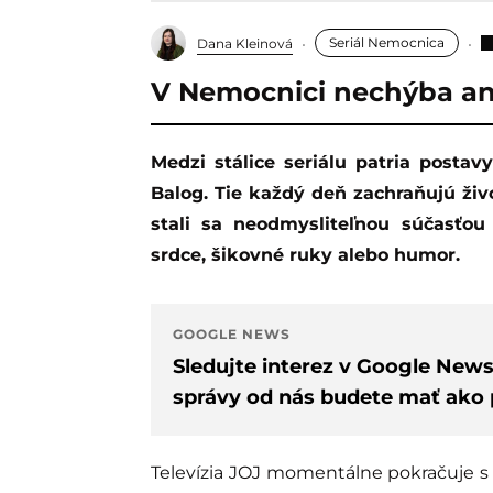
Seriál Nemocnica
Dana Kleinová
V Nemocnici nechýba an
Medzi stálice seriálu patria postavy ako Roman Varga, Denisa Antalová či Filip
Balog. Tie každý deň zachraňujú živo
stali sa neodmysliteľnou súčasťou
srdce, šikovné ruky alebo humor.
GOOGLE NEWS
Sledujte interez v Google New
správy od nás budete mať ako p
Televízia JOJ momentálne pokračuje s