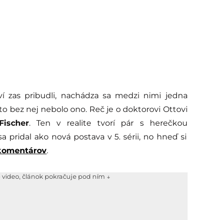
noví zas pribudli, nachádza sa medzi nimi jedna
y to bez nej nebolo ono. Reč je o doktorovi Ottovi
Fischer
. Ten v realite tvorí pár s herečkou
 sa pridal ako nová postava v 5. sérii, no hneď si
komentárov
.
e video, článok pokračuje pod ním ↓