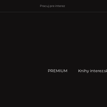
Pracuj pre interez
PREMIUM
Knihy interez.s