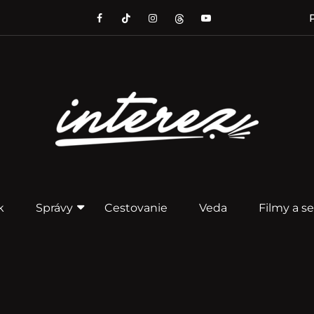
P
k
Správy
Cestovanie
Veda
Filmy a se