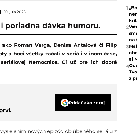
„Bo
1
10. júla 2025
nem
kri
i poriadna dávka humoru.
Vst
2
sme
na 
Mal
3
obc
ty a hoci všetky začali v seriáli v inom čase,
aj 
 seriálovej Nemocnice. Či už pre ich dobré
Odc
4
Tvo
z p
s —
Pridať ako zdroj
rví.
 vysielaním nových epizód obľúbeného seriálu z