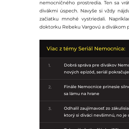
nemocničného prostredia. Ten sa vrát
divákmi úspech. Navyše si vždy náj
začiatku mnohé vystriedali. Napríkl
doktorku Rebeku Vargovú a divákom p
Viac z témy Seriál Nemocnica:
Dobrá správa pre divákov Nemoc
1.
nových epizód, seriál pokračuj
Finále Nemocnice prinesie sil
2.
sa lámu na hrane
Odhalil zaujímavosť zo zákulisi
3.
ktorý si diváci nevšimnú, no je 