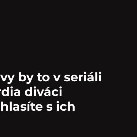
vy by to v seriáli
dia diváci
lasíte s ich