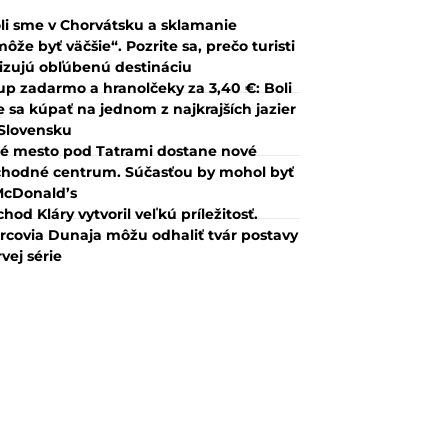
li sme v Chorvátsku a sklamanie
ôže byť väčšie“. Pozrite sa, prečo turisti
tizujú obľúbenú destináciu
up zadarmo a hranolčeky za 3,40 €: Boli
 sa kúpať na jednom z najkrajších jazier
Slovensku
é mesto pod Tatrami dostane nové
hodné centrum. Súčasťou by mohol byť
McDonald’s
hod Kláry vytvoril veľkú príležitosť.
rcovia Dunaja môžu odhaliť tvár postavy
rvej série