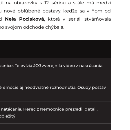
il na obrazovky s 12. sériou a stále má medzi
du nové obľúbené postavy, keďže sa v ňom od
ad
Nela Pocisková
, ktorá v seriáli stvárňovala
o svojom odchode chýbala.
nice: Televízia JOJ zverejnila video z nakrúcania
e
né emócie aj neodvratné rozhodnutia. Osudy postáv
a natáčania. Herec z Nemocnice prezradil detail,
dôležitý