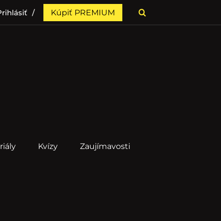
rihlásiť
Kúpiť PREMIUM
riály
Kvízy
Zaujímavosti