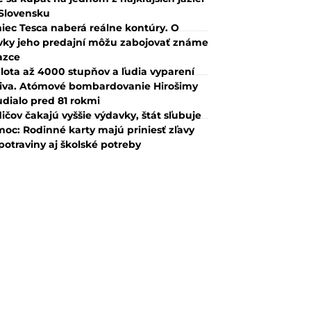
Slovensku
iec Tesca naberá reálne kontúry. O
vky jeho predajní môžu zabojovať známe
azce
lota až 4000 stupňov a ľudia vyparení
iva. Atómové bombardovanie Hirošimy
udialo pred 81 rokmi
ičov čakajú vyššie výdavky, štát sľubuje
oc: Rodinné karty majú priniesť zľavy
potraviny aj školské potreby