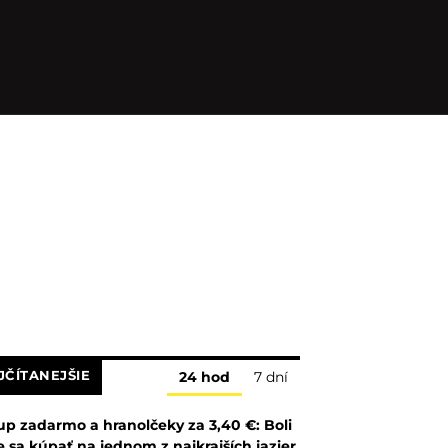
JČÍTANEJŠIE
24 hod
7 dní
up zadarmo a hranolčeky za 3,40 €: Boli
 sa kúpať na jednom z najkrajších jazier