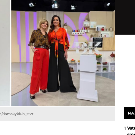
NA
m/damskyklub_stvr
Vst
1
sme