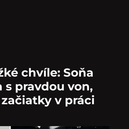
žké chvíle: Soňa
a s pravdou von,
 začiatky v práci