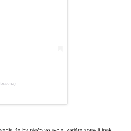
ler.sona)
vedia, že by niečo vo svojej kariére spravili inak