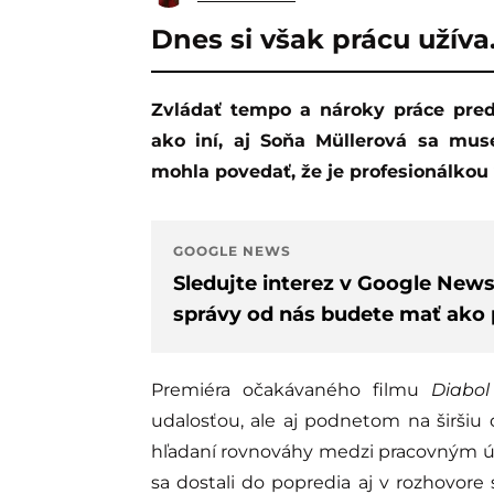
Dnes si však prácu užíva
Zvládať tempo a nároky práce pred kamerami si vyžaduje určitý čas. Rovnako
ako iní, aj Soňa Müllerová sa mus
mohla povedať, že je profesionálkou
GOOGLE NEWS
Sledujte interez v Google New
správy od nás budete mať ako p
Premiéra očakávaného filmu
Diabol
udalosťou, ale aj podnetom na širšiu 
hľadaní rovnováhy medzi pracovným ú
sa dostali do popredia aj v rozhovor