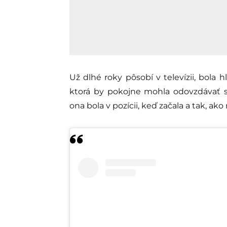
Už dlhé roky pôsobí v televízii, bola 
ktorá by pokojne mohla odovzdávať sv
ona bola v pozícii, keď začala a tak, ak