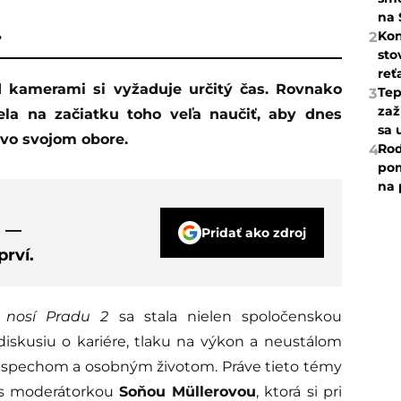
na 
.
Kon
2
sto
reť
Tep
3
zaž
ela na začiatku toho veľa naučiť, aby dnes
sa 
 vo svojom obore.
Rod
4
pom
na 
s —
Pridať ako zdroj
rví.
 nosí Pradu 2
sa stala nielen spoločenskou
diskusiu o kariére, tlaku na výkon a neustálom
spechom a osobným životom. Práve tieto témy
e s moderátorkou
Soňou Müllerovou
, ktorá si pri