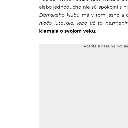
alebo jednoducho nie sú spokojní s nie
Dámskeho klubu
má v tom jasno a do
niečo ľutovala, lebo už to nezmením
klamala o svojom veku
.
Pozrite si naše najnovši