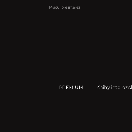
Pracuj pre interez
PREMIUM
Knihy interez.s