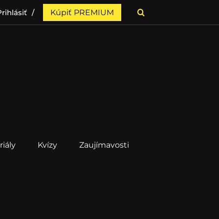
rihlásiť
Kúpiť PREMIUM
riály
Kvízy
Zaujímavosti