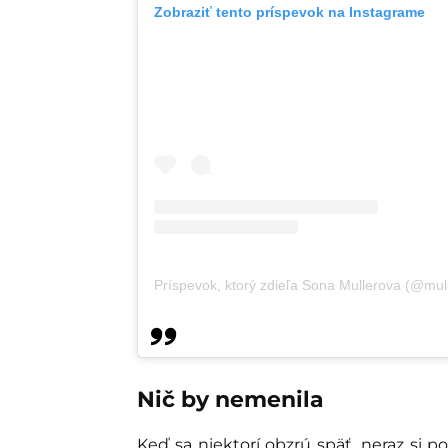
Zobraziť tento príspevok na Instagrame
Príspevok, ktorý zdieľa Sona Mullerova (@mul
Nič by nemenila
Keď sa niektorí obzrú späť, neraz si po