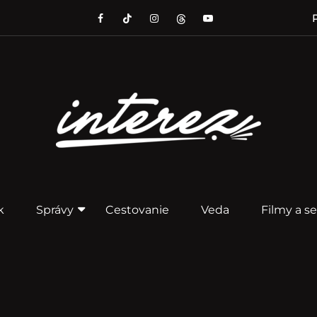
P
k
Správy
Cestovanie
Veda
Filmy a se