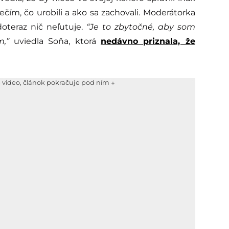
čím, čo urobili a ako sa zachovali. Moderátorka
teraz nič neľutuje.
“Je to zbytočné, aby som
,”
uviedla Soňa, ktorá
nedávno priznala, že
e video, článok pokračuje pod ním ↓