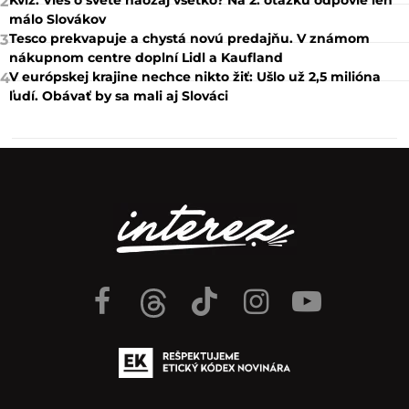
2
málo Slovákov
Tesco prekvapuje a chystá novú predajňu. V známom
3
nákupnom centre doplní Lidl a Kaufland
V európskej krajine nechce nikto žiť: Ušlo už 2,5 milióna
4
ľudí. Obávať by sa mali aj Slováci