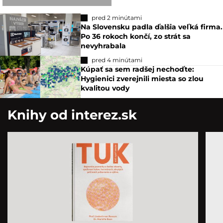
pred 2 minútami
Na Slovensku padla ďalšia veľká firma.
Po 36 rokoch končí, zo strát sa
nevyhrabala
pred 4 minútami
Kúpať sa sem radšej nechoďte:
Hygienici zverejnili miesta so zlou
kvalitou vody
Knihy od interez.sk