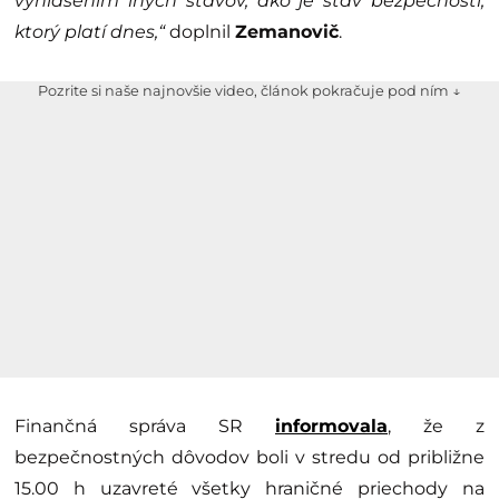
vyhlásením iných stavov, ako je stav bezpečnosti,
ktorý platí dnes,“
doplnil
Zemanovič
.
Pozrite si naše najnovšie video, článok pokračuje pod ním ↓
Finančná správa SR
informovala
, že z
bezpečnostných dôvodov boli v stredu od približne
15.00 h uzavreté všetky hraničné priechody na