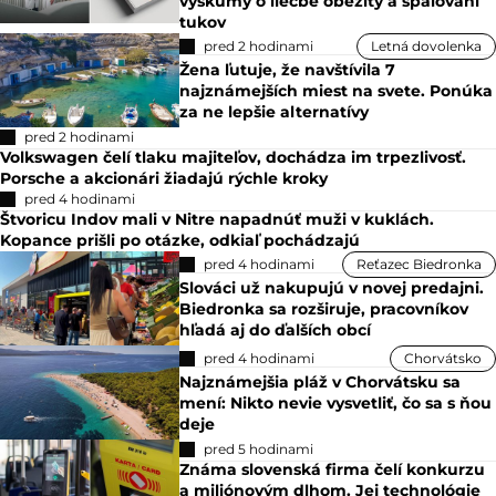
výskumy o liečbe obezity a spaľovaní
tukov
pred 2 hodinami
Letná dovolenka
Žena ľutuje, že navštívila 7
najznámejších miest na svete. Ponúka
za ne lepšie alternatívy
pred 2 hodinami
Volkswagen čelí tlaku majiteľov, dochádza im trpezlivosť.
Porsche a akcionári žiadajú rýchle kroky
pred 4 hodinami
Štvoricu Indov mali v Nitre napadnúť muži v kuklách.
Kopance prišli po otázke, odkiaľ pochádzajú
pred 4 hodinami
Reťazec Biedronka
Slováci už nakupujú v novej predajni.
Biedronka sa rozširuje, pracovníkov
hľadá aj do ďalších obcí
pred 4 hodinami
Chorvátsko
Najznámejšia pláž v Chorvátsku sa
mení: Nikto nevie vysvetliť, čo sa s ňou
deje
pred 5 hodinami
Známa slovenská firma čelí konkurzu
a miliónovým dlhom. Jej technológie