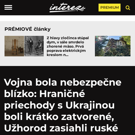
PREMIUM
PRÉMIOVÉ články
Z hlavy zločinca stúpal
dym, v sále smrdelo
zhorené mäso. Prvá
poprava elektrickým
kreslom n...
Vojna bola nebezpečne
blízko: Hraničné
priechody s Ukrajinou
boli krátko zatvorené,
Užhorod zasiahli ruské