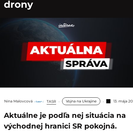
drony
Nina Malovcová
Vojna na Ukrajine
13. mája 2
TASR
Aktuálne je podľa nej situácia na
východnej hranici SR pokojná.