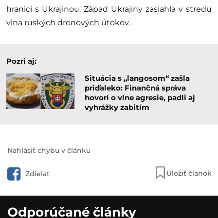
hranici s Ukrajinou. Západ Ukrajiny zasiahla v stredu
vlna ruských dronových útokov.
Pozri aj:
Situácia s „langosom“ zašla
priďaleko: Finančná správa
hovorí o vlne agresie, padli aj
vyhrážky zabitím
Nahlásiť chybu v článku
Uložiť článok
Zdieľať
Odporúčané články