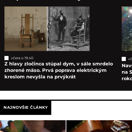
včera o 19:40
vč
Z hlavy zločinca stúpal dym, v sále smrdelo
Navš
zhorené mäso. Prvá poprava elektrickým
na S
kreslom nevyšla na prvýkrát
roko
NAJNOVŠIE ČLÁNKY