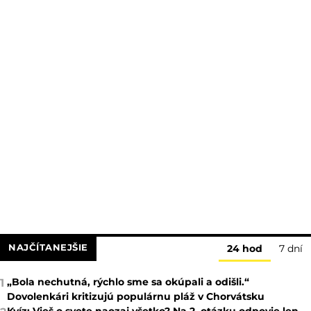
NAJČÍTANEJŠIE
24 hod
7 dní
„Bola nechutná, rýchlo sme sa okúpali a odišli.“
1
Dovolenkári kritizujú populárnu pláž v Chorvátsku
Kvíz: Vieš o svete naozaj všetko? Na 2. otázku odpovie len