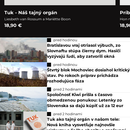
Tuk - Náš tajný orgán
Prí
Liesbeth van Rossum a Mariëtte Boon
Hon n
18,90 €
18,9
pred hodinou
Bratislavou vraj otriasol výbuch, zo
Slovnaftu stúpa čierny dym. Hasiči
vyzývajú ľudí, aby zatvorili okná
pred hodinou
Štvrtý blok Mochoviec dosiahol kritický
stav. Po rokoch príprav prichádza
rozhodujúca fáza
pred 2 hodinami
Spoločnosť Kiwi prišla s časovo
obmedzenou ponukou: Letenky zo
Slovenska sa dajú kúpiť už za 12 eur
pred 2 hodinami
Tuk ako tajný orgán v našom tele:
Nová kniha vysvetľuje najnovšie