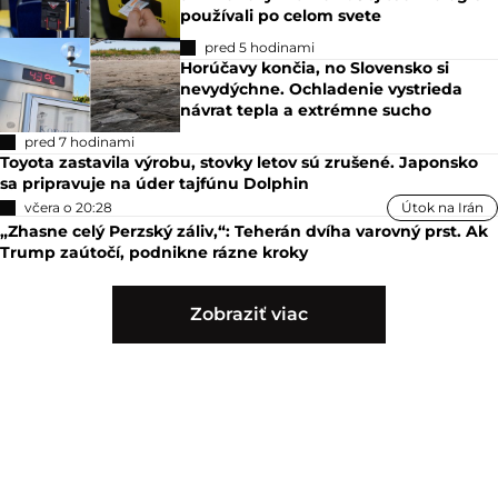
používali po celom svete
pred 5 hodinami
Horúčavy končia, no Slovensko si
nevydýchne. Ochladenie vystrieda
návrat tepla a extrémne sucho
pred 7 hodinami
Toyota zastavila výrobu, stovky letov sú zrušené. Japonsko
sa pripravuje na úder tajfúnu Dolphin
včera o 20:28
Útok na Irán
„Zhasne celý Perzský záliv,“: Teherán dvíha varovný prst. Ak
Trump zaútočí, podnikne rázne kroky
Zobraziť viac