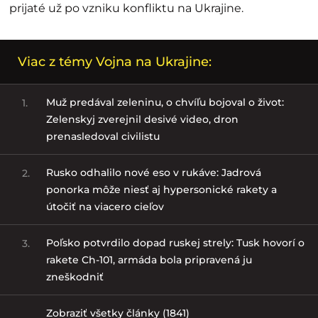
prijaté už po vzniku konfliktu na Ukrajine.
Viac z témy Vojna na Ukrajine:
Muž predával zeleninu, o chvíľu bojoval o život:
1.
Zelenskyj zverejnil desivé video, dron
prenasledoval civilistu
Rusko odhalilo nové eso v rukáve: Jadrová
2.
ponorka môže niesť aj hypersonické rakety a
útočiť na viacero cieľov
Poľsko potvrdilo dopad ruskej strely: Tusk hovorí o
3.
rakete Ch-101, armáda bola pripravená ju
zneškodniť
Zobraziť všetky články (1841)