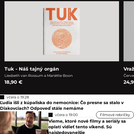
Tuk - Náš tajný orgán
Vra
Liesbeth van Rossum a Mariëtte Boon
Červe
18,90 €
24,
včera o 19:28
Ľudia išli z kúpaliska do nemocnice: Čo presne sa stalo v
Diakovciach? Odpoveď stále nemáme
včera o 19:00
Filmové rebríčky
Vieme, ktoré nové filmy a seriály sa
oplatí vidieť tento víkend. Sú
najsledovanejšie