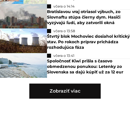
včera o 14:14
Bratislavou vraj otriasol výbuch, zo
Slovnaftu stúpa čierny dym. Hasiči
vyzývajú ľudí, aby zatvorili okná
včera o 13:58
Štvrtý blok Mochoviec dosiahol kritický
stav. Po rokoch príprav prichádza
rozhodujúca fáza
včera o 13:41
Spoločnosť Kiwi prišla s časovo
obmedzenou ponukou: Letenky zo
Slovenska sa dajú kúpiť už za 12 eur
Zobraziť viac