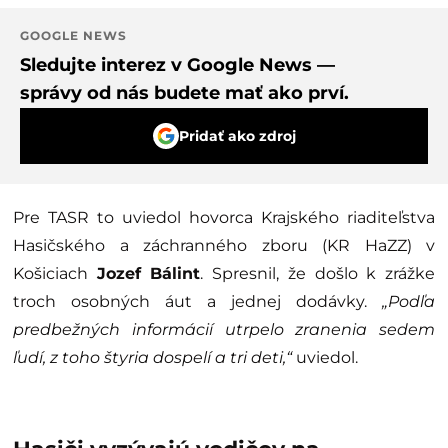
GOOGLE NEWS
Sledujte interez v Google News —
správy od nás budete mať ako prví.
Pridať ako zdroj
Pre TASR to uviedol hovorca Krajského riaditeľstva
Hasičského a záchranného zboru (KR HaZZ) v
Košiciach
Jozef Bálint
. Spresnil, že došlo k zrážke
troch osobných áut a jednej dodávky.
„Podľa
predbežných informácií utrpelo zranenia sedem
ľudí, z toho štyria dospelí a tri deti,“
uviedol.