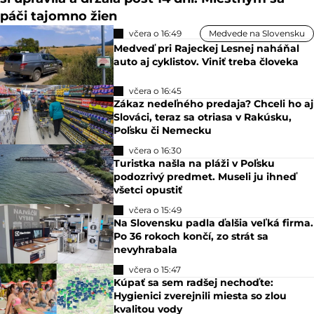
páči tajomno žien
včera o 16:49
Medvede na Slovensku
Medveď pri Rajeckej Lesnej naháňal
auto aj cyklistov. Viniť treba človeka
včera o 16:45
Zákaz nedeľného predaja? Chceli ho aj
Slováci, teraz sa otriasa v Rakúsku,
Poľsku či Nemecku
včera o 16:30
Turistka našla na pláži v Poľsku
podozrivý predmet. Museli ju ihneď
všetci opustiť
včera o 15:49
Na Slovensku padla ďalšia veľká firma.
Po 36 rokoch končí, zo strát sa
nevyhrabala
včera o 15:47
Kúpať sa sem radšej nechoďte:
Hygienici zverejnili miesta so zlou
kvalitou vody