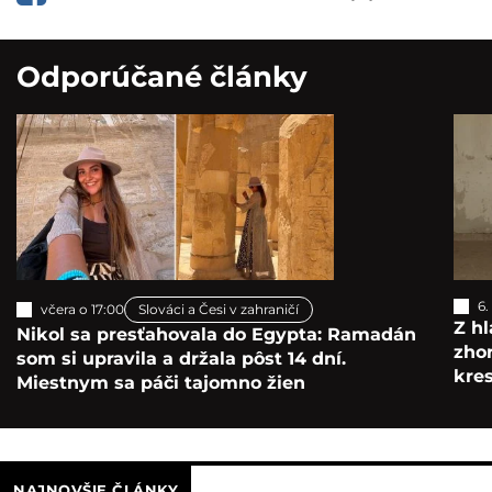
Odporúčané články
6.
včera o 17:00
Slováci a Česi v zahraničí
Z hl
Nikol sa presťahovala do Egypta: Ramadán
zho
som si upravila a držala pôst 14 dní.
kre
Miestnym sa páči tajomno žien
NAJNOVŠIE ČLÁNKY