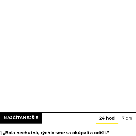
NAJČÍTANEJŠIE
24 hod
7 dní
„Bola nechutná, rýchlo sme sa okúpali a odišli.“
1