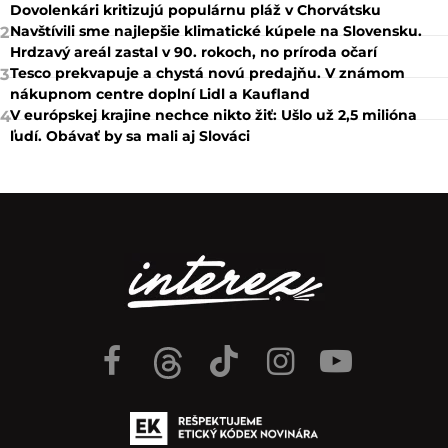
Dovolenkári kritizujú populárnu pláž v Chorvátsku
Navštívili sme najlepšie klimatické kúpele na Slovensku.
2
Hrdzavý areál zastal v 90. rokoch, no príroda očarí
Tesco prekvapuje a chystá novú predajňu. V známom
3
nákupnom centre doplní Lidl a Kaufland
V európskej krajine nechce nikto žiť: Ušlo už 2,5 milióna
4
ľudí. Obávať by sa mali aj Slováci