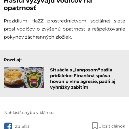
Hasiči vyzývajú vodičov na
opatrnosť
Prezídium HaZZ prostredníctvom sociálnej siete
prosí vodičov o zvýšenú opatrnosť a rešpektovanie
pokynov záchranných zložiek.
Pozri aj:
Situácia s „langosom“ zašla
priďaleko: Finančná správa
hovorí o vlne agresie, padli aj
vyhrážky zabitím
Nahlásiť chybu v článku
Uložiť článok
Zdieľať