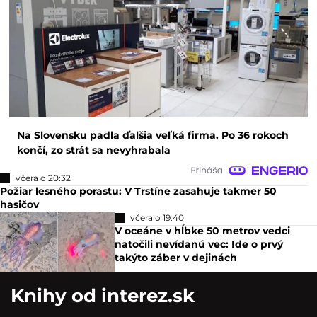
Na Slovensku padla ďalšia veľká firma. Po 36 rokoch
končí, zo strát sa nevyhrabala
včera o 20:32
Požiar lesného porastu: V Trstíne zasahuje takmer 50
hasičov
včera o 19:40
V oceáne v hĺbke 50 metrov vedci
natočili nevídanú vec: Ide o prvý
takýto záber v dejinách
Knihy od interez.sk