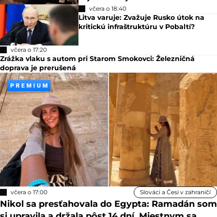
včera o 18:40
Litva varuje: Zvažuje Rusko útok na
kritickú infraštruktúru v Pobaltí?
včera o 17:20
Zrážka vlaku s autom pri Starom Smokovci: Železničná
doprava je prerušená
včera o 17:00
Slováci a Česi v zahraničí
Nikol sa presťahovala do Egypta: Ramadán som
si upravila a držala pôst 14 dní. Miestnym sa