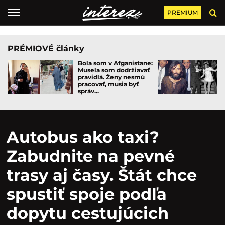
PREMIUM
PRÉMIOVÉ články
Bola som v Afganistane:
Musela som dodržiavať
pravidlá. Ženy nesmú
pracovať, musia byť
správ...
Autobus ako taxi?
Zabudnite na pevné
trasy aj časy. Štát chce
spustiť spoje podľa
dopytu cestujúcich