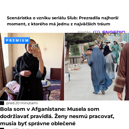
Scenáristka o vzniku seriálu Sľub: Prezradila najhorší
moment, z ktorého má jednu z najväčších tráum
pred 20 minútami
Bola som v Afganistane: Musela som
dodržiavať pravidlá. Ženy nesmú pracovať,
musia byť správne oblečené
pred 21 minútami
Firma našla v ojazdenom aute dojímavý odkaz: Bývalá