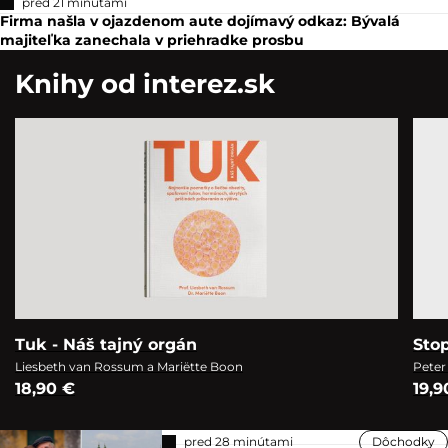
majiteľka zanechala v priehradke prosbu
Knihy od interez.sk
Tuk - Náš tajný orgán
Sto
Liesbeth van Rossum a Mariëtte Boon
Peter
18,90 €
19,9
pred 28 minútami
Dôchodky
Českí seniori platia za poberanie