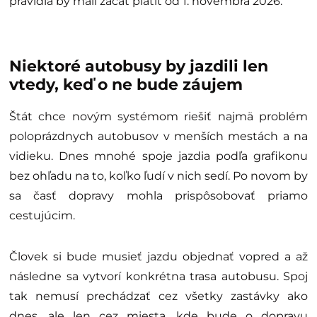
pravidlá by mali začať platiť od 1. novembra 2026.
Niektoré autobusy by jazdili len
vtedy, keď o ne bude záujem
Štát chce novým systémom riešiť najmä problém
poloprázdnych autobusov v menších mestách a na
vidieku. Dnes mnohé spoje jazdia podľa grafikonu
bez ohľadu na to, koľko ľudí v nich sedí. Po novom by
sa časť dopravy mohla prispôsobovať priamo
cestujúcim.
Človek si bude musieť jazdu objednať vopred a až
následne sa vytvorí konkrétna trasa autobusu. Spoj
tak nemusí prechádzať cez všetky zastávky ako
dnes, ale len cez miesta, kde bude o dopravu