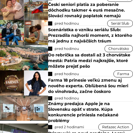
dôchodku takmer 4 eurá mesačne.
Slováci rovnaký poplatok nemajú
pred hodinou
Seriál Sľub
Scenáristka o vzniku seriálu Sľub:
Prezradila najhorší moment, z ktorého
má jednu z najväčších tráum
pred hodinou
Chorvátsko
Do rebríčka sa dostali až 3 chorvátske
mestá: Patria medzi najkrajšie, ktoré
môžete prejsť pešo
pred hodinou
Farma
Farma 18 prinesie veľkú zmenu aj
nového experta. Obľúbená šou mieri
do vinohradu, začne čoskoro
pred hodinou
Známy predajca Apple je na
Slovensku opäť v strate. Kúpa
konkurencie priniesla nečakané
problémy
pred 2 hodinami
Reťazec Action
Pripravujú sa nové predajne. Lacný
Action mieri do miest, kde doteraz