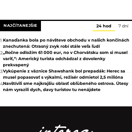
NAJČÍTANEJŠIE
24 hod
7 dní
Kanaďanka bola po návšteve obchodu v našich končinách
1
znechutená: Otrasný zvyk robí stále veľa ľudí
„Ročne odložím 61 000 eur, no v Chorvátsku som si musel
2
variť,“: Americký turista odchádzal z dovolenky
prekvapený
Vykúpenie z väznice Shawshank bol prepadák: Herec sa
3
musel popasovať s výkalmi, režisér odmietol 2,5 milióna
Navštívili sme najkrajšiu oblasť obľúbeného ostrova. Útesy
4
nám vyrazili dych, davy turistov tu nenájdete