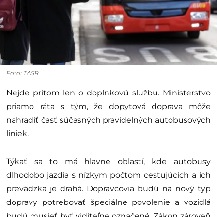
Foto: TASR
Nejde pritom len o doplnkovú službu. Ministerstvo
priamo ráta s tým, že dopytová doprava môže
nahradiť časť súčasných pravidelných autobusových
liniek.
Týkať sa to má hlavne oblastí, kde autobusy
dlhodobo jazdia s nízkym počtom cestujúcich a ich
prevádzka je drahá. Dopravcovia budú na nový typ
dopravy potrebovať špeciálne povolenie a vozidlá
budú musieť byť viditeľne označené. Zákon zároveň