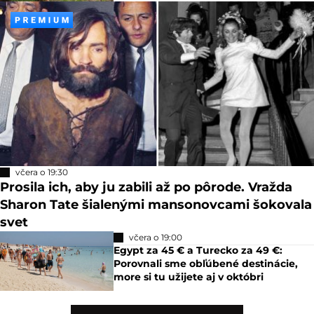
včera o 19:30
Prosila ich, aby ju zabili až po pôrode. Vražda
Sharon Tate šialenými mansonovcami šokovala
svet
včera o 19:00
Egypt za 45 € a Turecko za 49 €:
Porovnali sme obľúbené destinácie,
more si tu užijete aj v októbri
Zobraziť viac