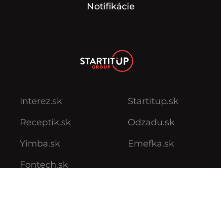
Interez.sk
Startitup.sk
Receptik.sk
Odzadu.sk
Yimba.sk
Emefka.sk
Fontech.sk
Podmienky používania
Podmienky ochrany súkromia