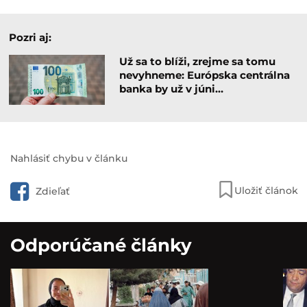
Pozri aj:
Už sa to blíži, zrejme sa tomu
nevyhneme: Európska centrálna
banka by už v júni…
Nahlásiť chybu v článku
Uložiť článok
Zdieľať
Odporúčané články