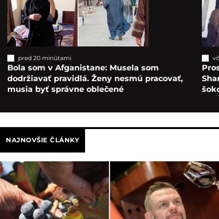
pred 20 minútami
vč
Bola som v Afganistane: Musela som
Pros
dodržiavať pravidlá. Ženy nesmú pracovať,
Sha
musia byť správne oblečené
šok
NAJNOVŠIE ČLÁNKY