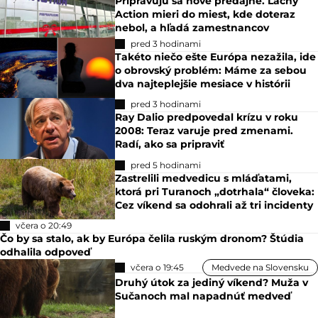
nebol, a hľadá zamestnancov
pred 3 hodinami
Takéto niečo ešte Európa nezažila, ide
o obrovský problém: Máme za sebou
dva najteplejšie mesiace v histórii
pred 3 hodinami
Ray Dalio predpovedal krízu v roku
2008: Teraz varuje pred zmenami.
Radí, ako sa pripraviť
pred 5 hodinami
Zastrelili medvedicu s mláďatami,
ktorá pri Turanoch „dotrhala“ človeka:
Cez víkend sa odohrali až tri incidenty
včera o 20:49
Čo by sa stalo, ak by Európa čelila ruským dronom? Štúdia
odhalila odpoveď
včera o 19:45
Medvede na Slovensku
Druhý útok za jediný víkend? Muža v
Sučanoch mal napadnúť medveď