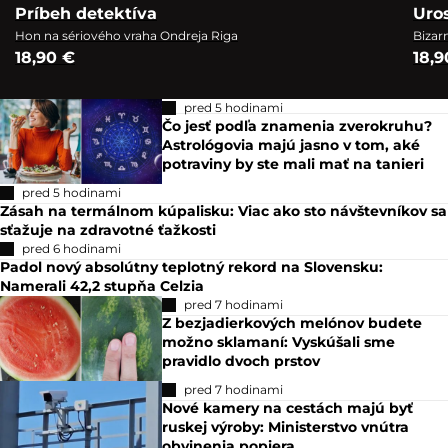
Príbeh detektíva
Uro
Hon na sériového vraha Ondreja Riga
Bizar
18,90 €
18,9
pred 5 hodinami
Čo jesť podľa znamenia zverokruhu?
Astrológovia majú jasno v tom, aké
potraviny by ste mali mať na tanieri
pred 5 hodinami
Zásah na termálnom kúpalisku: Viac ako sto návštevníkov sa
sťažuje na zdravotné ťažkosti
pred 6 hodinami
Padol nový absolútny teplotný rekord na Slovensku:
Namerali 42,2 stupňa Celzia
pred 7 hodinami
Z bezjadierkových melónov budete
možno sklamaní: Vyskúšali sme
pravidlo dvoch prstov
pred 7 hodinami
Nové kamery na cestách majú byť
ruskej výroby: Ministerstvo vnútra
obvinenia popiera