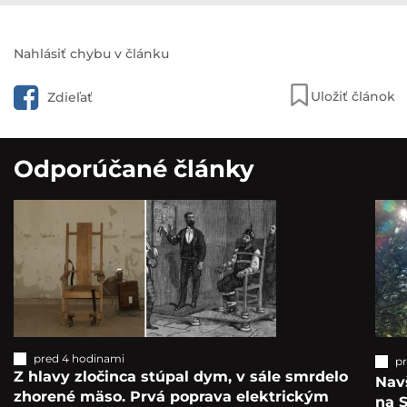
Nahlásiť chybu v článku
Uložiť článok
Zdieľať
Odporúčané články
pred 4 hodinami
p
Z hlavy zločinca stúpal dym, v sále smrdelo
Navš
zhorené mäso. Prvá poprava elektrickým
na S