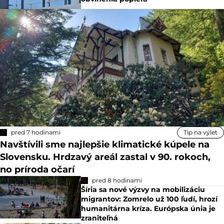
pred 7 hodinami
Tip na výlet
Navštívili sme najlepšie klimatické kúpele na
Slovensku. Hrdzavý areál zastal v 90. rokoch,
no príroda očarí
pred 8 hodinami
Šíria sa nové výzvy na mobilizáciu
migrantov: Zomrelo už 100 ľudí, hrozí
humanitárna kríza. Európska únia je
zraniteľná