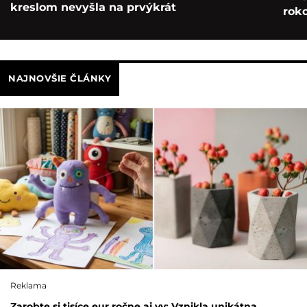
kreslom nevyšla na prvýkrát
roko
NAJNOVŠIE ČLÁNKY
Reklama
Zarobte si tisíce eur ročne aj vy: Vznikla unikátna