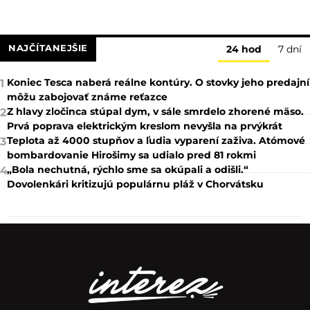
NAJČÍTANEJŠIE
24 hod
7 dní
Koniec Tesca naberá reálne kontúry. O stovky jeho predajní
1
môžu zabojovať známe reťazce
Z hlavy zločinca stúpal dym, v sále smrdelo zhorené mäso.
2
Prvá poprava elektrickým kreslom nevyšla na prvýkrát
Teplota až 4000 stupňov a ľudia vyparení zaživa. Atómové
3
bombardovanie Hirošimy sa udialo pred 81 rokmi
„Bola nechutná, rýchlo sme sa okúpali a odišli.“
4
Dovolenkári kritizujú populárnu pláž v Chorvátsku