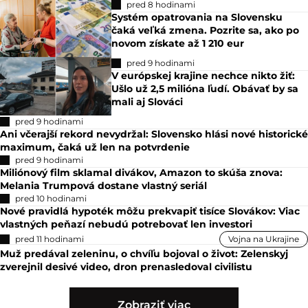
pred 8 hodinami
Systém opatrovania na Slovensku
čaká veľká zmena. Pozrite sa, ako po
novom získate až 1 210 eur
pred 9 hodinami
V európskej krajine nechce nikto žiť:
Ušlo už 2,5 milióna ľudí. Obávať by sa
mali aj Slováci
pred 9 hodinami
Ani včerajší rekord nevydržal: Slovensko hlási nové historické
maximum, čaká už len na potvrdenie
pred 9 hodinami
Miliónový film sklamal divákov, Amazon to skúša znova:
Melania Trumpová dostane vlastný seriál
pred 10 hodinami
Nové pravidlá hypoték môžu prekvapiť tisíce Slovákov: Viac
vlastných peňazí nebudú potrebovať len investori
pred 11 hodinami
Vojna na Ukrajine
Muž predával zeleninu, o chvíľu bojoval o život: Zelenskyj
zverejnil desivé video, dron prenasledoval civilistu
Zobraziť viac