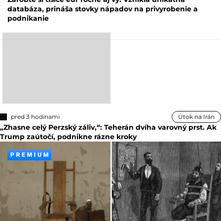
databáza, prináša stovky nápadov na privyrobenie a
podnikanie
pred 3 hodinami
Útok na Irán
„Zhasne celý Perzský záliv,“: Teherán dvíha varovný prst. Ak
Trump zaútočí, podnikne rázne kroky