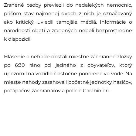
Zranené osoby previezli do neďalekých nemocníc,
pričom stav najmenej dvoch z nich je označovaný
ako kritický, uviedli tamojšie médiá. Informácie o
národnosti obetí a zranených neboli bezprostredne
k dispozícii.
Hlásenie o nehode dostali miestne záchranné zložky
po 6:30 ráno od jedného z obyvateľov, ktorý
upozornil na vozidlo čiastočne ponorené vo vode. Na
mieste nehody zasahovali početné jednotky hasičov,
potápačov, záchranárov a polície Carabinieri.