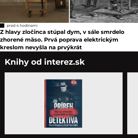
pred 4 hodinami
Z hlavy zločinca stúpal dym, v sále smrdelo
zhorené mäso. Prvá poprava elektrickým
kreslom nevyšla na prvýkrát
Knihy od interez.sk