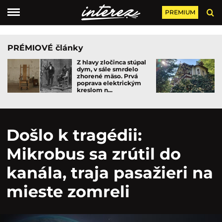
PREMIUM
PRÉMIOVÉ články
Z hlavy zločinca stúpal
dym, v sále smrdelo
zhorené mäso. Prvá
poprava elektrickým
kreslom n...
Došlo k tragédii:
Mikrobus sa zrútil do
kanála, traja pasažieri na
mieste zomreli