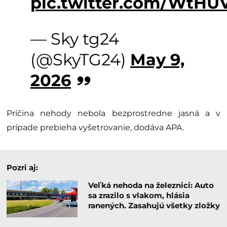
pic.twitter.com/WtH
— Sky tg24
(@SkyTG24)
May 9,
2026
Príčina nehody nebola bezprostredne jasná a v
prípade prebieha vyšetrovanie, dodáva APA.
Pozri aj:
Veľká nehoda na železnici: Auto
sa zrazilo s vlakom, hlásia
ranených. Zasahujú všetky zložky