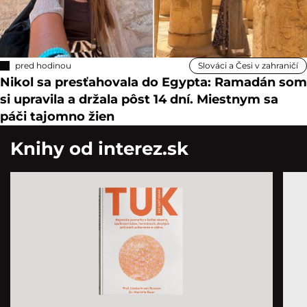
pred hodinou
Slováci a Česi v zahraničí
Nikol sa presťahovala do Egypta: Ramadán som
si upravila a držala pôst 14 dní. Miestnym sa
páči tajomno žien
Knihy od interez.sk