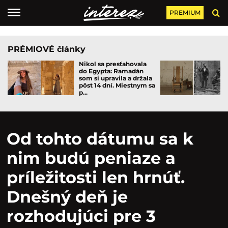
PREMIUM
PRÉMIOVÉ články
Nikol sa presťahovala
do Egypta: Ramadán
som si upravila a držala
pôst 14 dní. Miestnym sa
p...
Od tohto dátumu sa k
nim budú peniaze a
príležitosti len hrnúť.
Dnešný deň je
rozhodujúci pre 3