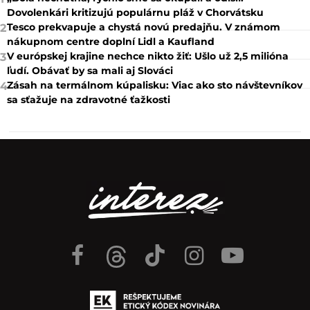
Dovolenkári kritizujú populárnu pláž v Chorvátsku
Tesco prekvapuje a chystá novú predajňu. V známom
2
nákupnom centre doplní Lidl a Kaufland
V európskej krajine nechce nikto žiť: Ušlo už 2,5 milióna
3
ľudí. Obávať by sa mali aj Slováci
Zásah na termálnom kúpalisku: Viac ako sto návštevníkov
4
sa sťažuje na zdravotné ťažkosti