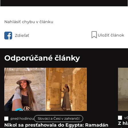
Nahlásiť chybu v článku
Uložiť článok
Zdieľať
Odporúčané články
vč
pred hodinou
Slováci a Česi v zahraničí
Z hl
Nikol sa presťahovala do Egypta: Ramadán