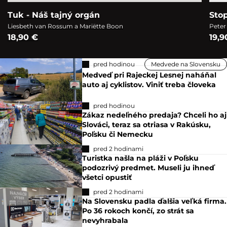
Tuk - Náš tajný orgán
Sto
Liesbeth van Rossum a Mariëtte Boon
Peter
18,90 €
19,9
pred hodinou
Medvede na Slovensku
Medveď pri Rajeckej Lesnej naháňal
auto aj cyklistov. Viniť treba človeka
pred hodinou
Zákaz nedeľného predaja? Chceli ho aj
Slováci, teraz sa otriasa v Rakúsku,
Poľsku či Nemecku
pred 2 hodinami
Turistka našla na pláži v Poľsku
podozrivý predmet. Museli ju ihneď
všetci opustiť
pred 2 hodinami
Na Slovensku padla ďalšia veľká firma.
Po 36 rokoch končí, zo strát sa
nevyhrabala