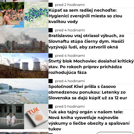
pred 2 hodinami
Kúpať sa sem radšej nechoďte:
Hygienici zverejnili miesta so zlou
kvalitou vody
pred 4 hodinami
Bratislavou vraj otriasol výbuch, zo
Slovnaftu stúpa čierny dym. Hasiči
vyzývajú ľudí, aby zatvorili okná
pred 4 hodinami
Štvrtý blok Mochoviec dosiahol kritický
stav. Po rokoch príprav prichádza
rozhodujúca fáza
pred 4 hodinami
Spoločnosť Kiwi prišla s časovo
obmedzenou ponukou: Letenky zo
Slovenska sa dajú kúpiť už za 12 eur
pred 5 hodinami
Tuk ako tajný orgán v našom tele:
Nová kniha vysvetľuje najnovšie
výskumy o liečbe obezity a spaľovaní
tukov