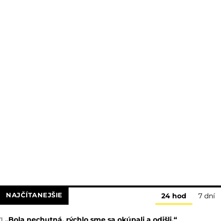
NAJČÍTANEJŠIE
24 hod
7 dní
„Bola nechutná, rýchlo sme sa okúpali a odišli.“
1