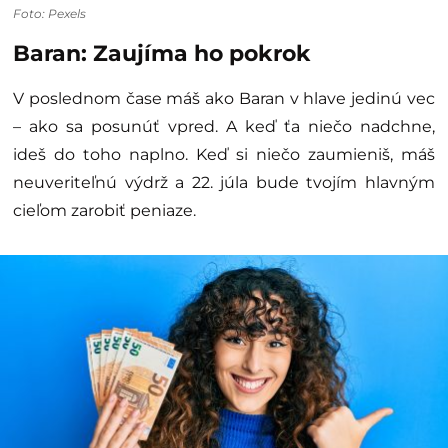
Foto: Pexels
Baran: Zaujíma ho pokrok
V poslednom čase máš ako Baran v hlave jedinú vec
– ako sa posunúť vpred. A keď ťa niečo nadchne,
ideš do toho naplno. Keď si niečo zaumieniš, máš
neuveriteľnú výdrž a 22. júla bude tvojím hlavným
cieľom zarobiť peniaze.