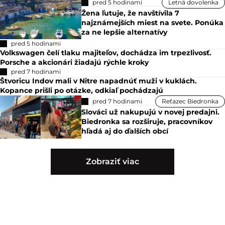
pred 5 hodinami
Letná dovolenka
Žena ľutuje, že navštívila 7
najznámejších miest na svete. Ponúka
za ne lepšie alternatívy
pred 5 hodinami
Volkswagen čelí tlaku majiteľov, dochádza im trpezlivosť.
Porsche a akcionári žiadajú rýchle kroky
pred 7 hodinami
Štvoricu Indov mali v Nitre napadnúť muži v kuklách.
Kopance prišli po otázke, odkiaľ pochádzajú
pred 7 hodinami
Reťazec Biedronka
Slováci už nakupujú v novej predajni.
Biedronka sa rozširuje, pracovníkov
hľadá aj do ďalších obcí
Zobraziť viac