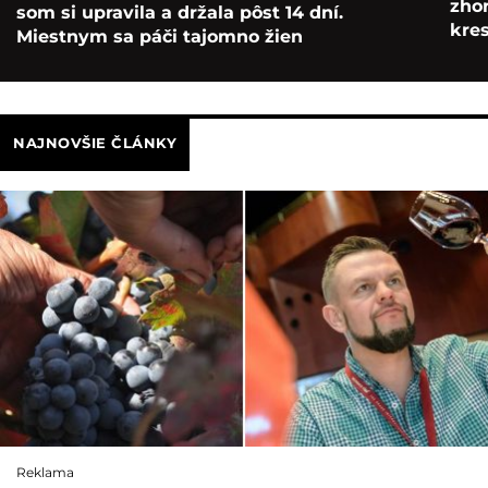
zho
som si upravila a držala pôst 14 dní.
kre
Miestnym sa páči tajomno žien
NAJNOVŠIE ČLÁNKY
Reklama