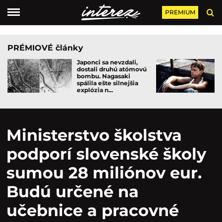
PREMIUM
PRÉMIOVÉ články
Japonci sa nevzdali,
dostali druhú atómovú
bombu. Nagasaki
spálila ešte silnejšia
explózia n...
Ministerstvo školstva
podporí slovenské školy
sumou 28 miliónov eur.
Budú určené na
učebnice a pracovné