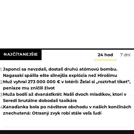
NAJČÍTANEJŠIE
24 hod
7 dní
Japonci sa nevzdali, dostali druhú atómovú bombu.
1
Nagasaki spálila ešte silnejšia explózia než Hirošimu
Muž vyhral 273 000 000 € v lotérii: Želal si „roztrhať tiket“,
2
peniaze mu zničili život
Muža bodli až dvanásťkrát: Našli dvoch mladíkov, ktorí v
3
Seredi brutálne dobodali taxikára
Kanaďanka bola po návšteve obchodu v našich končinách
4
znechutená: Otrasný zvyk robí stále veľa ľudí