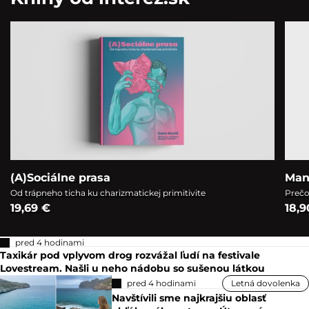
(A)Sociálne prasa
Man
Od trápneho ticha ku charizmatickej primitivite
Prečo
19,69 €
18,9
pred 4 hodinami
Taxikár pod vplyvom drog rozvážal ľudí na festivale
Lovestream. Našli u neho nádobu so sušenou látkou
pred 4 hodinami
Letná dovolenka
Navštívili sme najkrajšiu oblasť