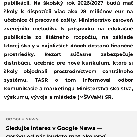
publikácií. Na školský rok 2026/2027 budú mať
školy k dispozícii viac ako 28 miliónov eur na
učebnice či pracovné zošity. Ministerstvo zároveň
zverejnilo metodiku k príspevku na edukačné
publikácie zo štátneho rozpočtu, na základe
ktorej školy v najbližších dňoch dostanú finančné
prostriedky. Rezort súčasne zabezpečuje
distribúciu učebníc pre nové kurikulum, ktoré si
školy objednali prostredníctvom centrálneho
systému. TASR o tom informoval odbor
komunikácie a marketingu Ministerstva školstva,
výskumu, vývoja a mládeže (MŠVVaM) SR.
GOOGLE NEWS
Sledujte interez v Google News —
správy od nás budete mať ako prví.