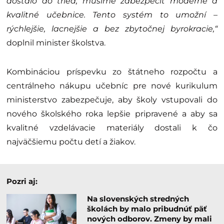
dostalo do tried, musíme zabezpečiť moderné a
kvalitné učebnice. Tento systém to umožní –
rýchlejšie, lacnejšie a bez zbytočnej byrokracie,“
doplnil minister školstva.
Kombináciou príspevku zo štátneho rozpočtu a
centrálneho nákupu učebníc pre nové kurikulum
ministerstvo zabezpečuje, aby školy vstupovali do
nového školského roka lepšie pripravené a aby sa
kvalitné vzdelávacie materiály dostali k čo
najväčšiemu počtu detí a žiakov.
Pozri aj:
Na slovenských stredných
školách by malo pribudnúť päť
nových odborov. Zmeny by mali