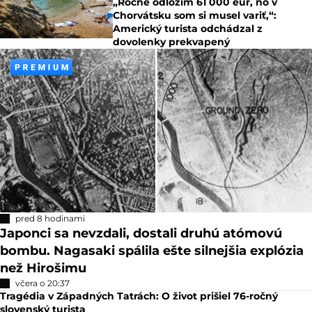
„Ročne odložím 61 000 eur, no v
Chorvátsku som si musel variť,“:
Americký turista odchádzal z
dovolenky prekvapený
pred 8 hodinami
Japonci sa nevzdali, dostali druhú atómovú
bombu. Nagasaki spálila ešte silnejšia explózia
než Hirošimu
včera o 20:37
Tragédia v Západných Tatrách: O život prišiel 76-ročný
slovenský turista