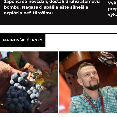
Japonci sa nevzdali, dostali druhú atómovú
Vyk
bombu. Nagasaki spálila ešte silnejšia
pre
explózia než Hirošimu
výka
NAJNOVŠIE ČLÁNKY