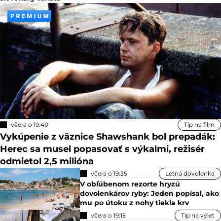
včera o 19:40
Tip na film
Vykúpenie z väznice Shawshank bol prepadák:
Herec sa musel popasovať s výkalmi, režisér
odmietol 2,5 milióna
včera o 19:35
Letná dovolenka
V obľúbenom rezorte hryzú
dovolenkárov ryby: Jeden popísal, ako
mu po útoku z nohy tiekla krv
včera o 19:15
Tip na výlet