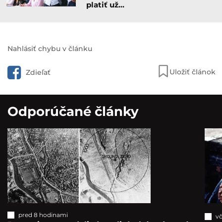
platiť už…
Nahlásiť chybu v článku
Uložiť článok
Zdieľať
Odporúčané články
pred 8 hodinami
vč