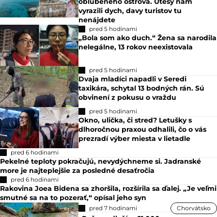
obľúbeného ostrova. Útesy nám
vyrazili dych, davy turistov tu
nenájdete
pred 5 hodinami
„Bola som ako duch.“ Žena sa narodila
nelegálne, 13 rokov neexistovala
pred 5 hodinami
Dvaja mladíci napadli v Seredi
taxikára, schytal 13 bodných rán. Sú
obvinení z pokusu o vraždu
pred 5 hodinami
Okno, ulička, či stred? Letušky s
dlhoročnou praxou odhalili, čo o vás
prezradí výber miesta v lietadle
pred 6 hodinami
Pekelné teploty pokračujú, nevydýchneme si. Jadranské
more je najteplejšie za posledné desaťročia
pred 6 hodinami
Rakovina Joea Bidena sa zhoršila, rozšírila sa ďalej. „Je veľmi
smutné sa na to pozerať,“ opísal jeho syn
pred 7 hodinami
Chorvátsko