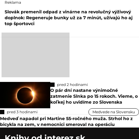
Reklama
Slovák premenil odpad z vinárne na revolučný výživový
doplnok: Regeneruje bunky už za 7 minút, užívajú ho aj
top športovci
pred 2 hodinami
O pár dní nastane výnimočné
zatmenie Slnka po 15 rokoch. Vieme, o
koľkej ho uvidíme zo Slovenska
pred 3 hodinami
Medvede na Slovensku
Medveď napadol pri Martine 55-ročného muža. Strhol ho z
bicykla na zem, v nemocnici smeroval na operáciu
Knihy od interez.sk