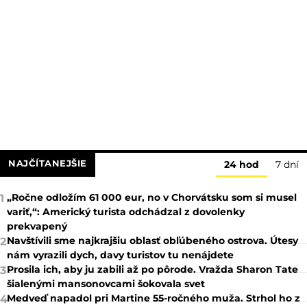
NAJČÍTANEJŠIE
24 hod
7 dní
„Ročne odložím 61 000 eur, no v Chorvátsku som si musel
1
variť,“: Americký turista odchádzal z dovolenky
prekvapený
Navštívili sme najkrajšiu oblasť obľúbeného ostrova. Útesy
2
nám vyrazili dych, davy turistov tu nenájdete
Prosila ich, aby ju zabili až po pôrode. Vražda Sharon Tate
3
šialenými mansonovcami šokovala svet
Medveď napadol pri Martine 55-ročného muža. Strhol ho z
4