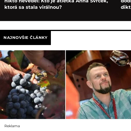
nikto nevedel: Kto je atlétka Anna Švrček,
dod
ktorá sa stala virálnou?
dikt
NAJNOVŠIE ČLÁNKY
Reklama