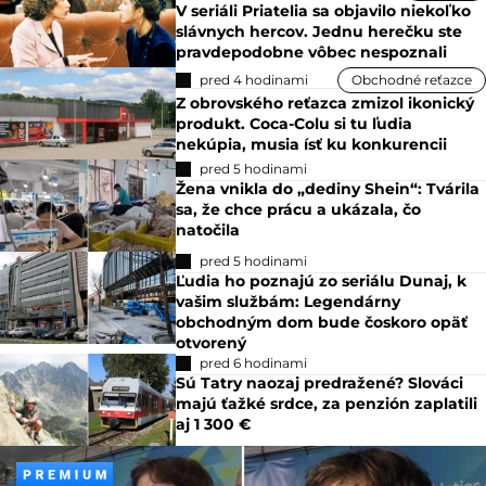
V seriáli Priatelia sa objavilo niekoľko
slávnych hercov. Jednu herečku ste
pravdepodobne vôbec nespoznali
pred 4 hodinami
Obchodné reťazce
Z obrovského reťazca zmizol ikonický
produkt. Coca-Colu si tu ľudia
nekúpia, musia ísť ku konkurencii
pred 5 hodinami
Žena vnikla do „dediny Shein“: Tvárila
sa, že chce prácu a ukázala, čo
natočila
pred 5 hodinami
Ľudia ho poznajú zo seriálu Dunaj, k
vašim službám: Legendárny
obchodným dom bude čoskoro opäť
otvorený
pred 6 hodinami
Sú Tatry naozaj predražené? Slováci
majú ťažké srdce, za penzión zaplatili
aj 1 300 €