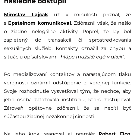
následne odstúpil
Miroslav Lajčák
už v minulosti priznal, že
s
Epsteinom
komunikoval
. Zdôraznil však, že nešlo
o žiadne nelegálne aktivity. Poprel, že by bol
zapletený do transakcií či sprostredkovania
sexuálnych služieb. Kontakty označil za chybu a
situáciu opísal slovami
„hlúpe mužské egá v akcii“
.
Po medializovaní kontaktov a narastajúcom tlaku
verejnosti oznámil odstúpenie z verejnej funkcie.
Svoje rozhodnutie vysvetľoval tým, že nechce, aby
jeho osoba zaťažovala inštitúciu, ktorú zastupoval.
Zároveň opätovne zdôraznil, že sa necíti byť
súčasťou žiadnej nezákonnej činnosti.
Na jeho krok reagoval aj premiér
Robert Fico
.