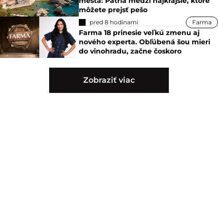
mestá: Patria medzi najkrajšie, ktoré
môžete prejsť pešo
pred 8 hodinami
Farma
Farma 18 prinesie veľkú zmenu aj
nového experta. Obľúbená šou mieri
do vinohradu, začne čoskoro
Zobraziť viac