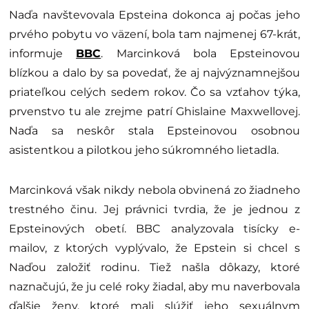
Naďa navštevovala Epsteina dokonca aj počas jeho
prvého pobytu vo väzení, bola tam najmenej 67-krát,
informuje
BBC
.
Marcinková bola Epsteinovou
blízkou a dalo by sa povedať, že aj najvýznamnejšou
priateľkou celých sedem rokov. Čo sa vzťahov týka,
prvenstvo tu ale zrejme patrí Ghislaine Maxwellovej.
Naďa sa neskôr stala Epsteinovou osobnou
asistentkou a pilotkou jeho súkromného lietadla.
Marcinková však nikdy nebola obvinená zo žiadneho
trestného činu. Jej právnici tvrdia, že je jednou z
Epsteinových obetí. BBC analyzovala tisícky e-
mailov, z ktorých vyplývalo, že Epstein si chcel s
Naďou založiť rodinu. Tiež našla dôkazy, ktoré
naznačujú, že ju celé roky žiadal, aby mu naverbovala
ďalšie ženy, ktoré mali slúžiť jeho sexuálnym