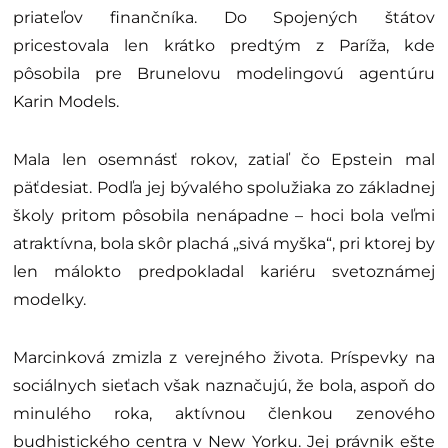
priateľov finančníka. Do Spojených štátov
pricestovala len krátko predtým z Paríža, kde
pôsobila pre Brunelovu modelingovú agentúru
Karin Models.
Mala len osemnásť rokov, zatiaľ čo Epstein mal
päťdesiat. Podľa jej bývalého spolužiaka zo základnej
školy pritom pôsobila nenápadne – hoci bola veľmi
atraktívna, bola skôr plachá „sivá myška“, pri ktorej by
len málokto predpokladal kariéru svetoznámej
modelky.
Marcinková zmizla z verejného života. Príspevky na
sociálnych sieťach však naznačujú, že bola, aspoň do
minulého roka, aktívnou členkou zenového
budhistického centra v New Yorku. Jej právnik ešte