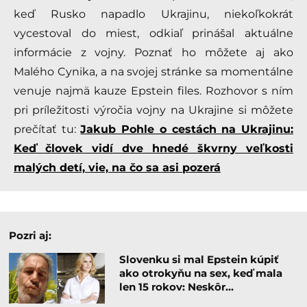
keď Rusko napadlo Ukrajinu, niekoľkokrát
vycestoval do miest, odkiaľ prinášal aktuálne
informácie z vojny. Poznať ho môžete aj ako
Malého Cynika, a na svojej stránke sa momentálne
venuje najmä kauze Epstein files. Rozhovor s ním
pri príležitosti výročia vojny na Ukrajine si môžete
prečítať tu:
Jakub Pohle o cestách na Ukrajinu:
Keď človek vidí dve hnedé škvrny veľkosti
malých detí, vie, na čo sa asi pozerá
Pozri aj:
Slovenku si mal Epstein kúpiť
ako otrokyňu na sex, keď mala
len 15 rokov: Neskôr…