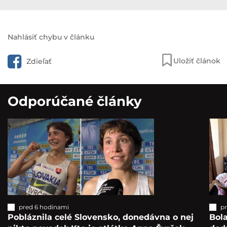
Nahlásiť chybu v článku
Uložiť článok
Zdieľať
Odporúčané články
pred 6 hodinami
p
Pobláznila celé Slovensko, donedávna o nej
Bol