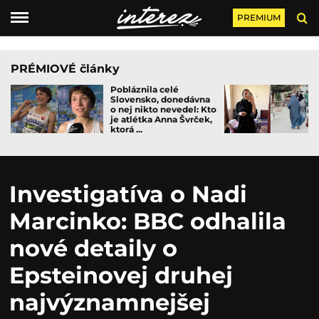
PREMIUM
PRÉMIOVÉ články
Pobláznila celé
Slovensko, donedávna
o nej nikto nevedel: Kto
je atlétka Anna Švrček,
ktorá ...
Investigatíva o Nadi
Marcinko: BBC odhalila
nové detaily o
Epsteinovej druhej
najvýznamnejšej