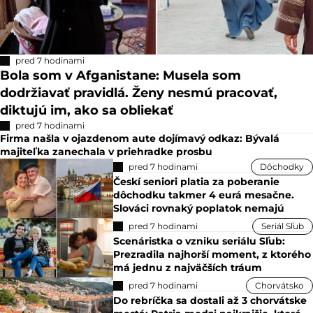
pred 7 hodinami
Bola som v Afganistane: Musela som
dodržiavať pravidlá. Ženy nesmú pracovať,
diktujú im, ako sa obliekať
pred 7 hodinami
Firma našla v ojazdenom aute dojímavý odkaz: Bývalá
majiteľka zanechala v priehradke prosbu
pred 7 hodinami
Dôchodky
Českí seniori platia za poberanie
dôchodku takmer 4 eurá mesačne.
Slováci rovnaký poplatok nemajú
pred 7 hodinami
Seriál Sľub
Scenáristka o vzniku seriálu Sľub:
Prezradila najhorší moment, z ktorého
má jednu z najväčších tráum
pred 7 hodinami
Chorvátsko
Do rebríčka sa dostali až 3 chorvátske