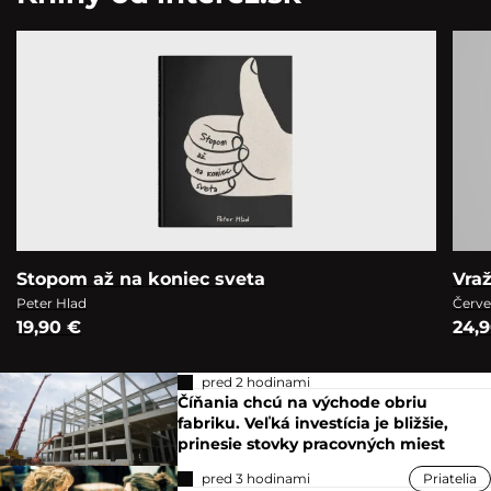
Stopom až na koniec sveta
Vra
Peter Hlad
Červe
19,90 €
24,
pred 2 hodinami
Číňania chcú na východe obriu
fabriku. Veľká investícia je bližšie,
prinesie stovky pracovných miest
pred 3 hodinami
Priatelia