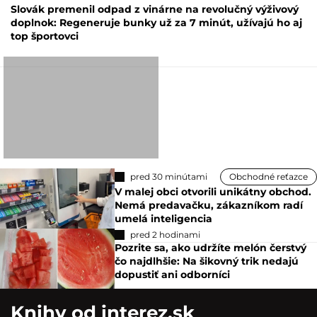
Slovák premenil odpad z vinárne na revolučný výživový
doplnok: Regeneruje bunky už za 7 minút, užívajú ho aj
top športovci
pred 30 minútami
Obchodné reťazce
V malej obci otvorili unikátny obchod.
Nemá predavačku, zákazníkom radí
umelá inteligencia
pred 2 hodinami
Pozrite sa, ako udržíte melón čerstvý
čo najdlhšie: Na šikovný trik nedajú
dopustiť ani odborníci
Knihy od interez.sk