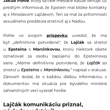
Jakub Pohle
, ktorý sa celé mesiace kauze venuje, už
predtým informoval, že Epstein mal blízke kontakty
aj s Miroslavom Lajčákom. Ten sa mal za prítomnosti
sexuálneho predátora stretnúť aj s Naďou.
Pohle vo svojom
príspevku
uviedol, že má
byť
„definitívne potvrdené“
, že
Lajčák
sa stretol
u
Epsteina
s
Marcinkovou
, ktorú niektoré obete
označovali za osobu zapojenú do Epsteinovej
siete.
„Máme definitívne potvrdené, že
Lajčák
sa
stretol u
Epsteina
s
Marcinkovou
,“
napísal v statuse.
Zároveň dodal, že s každou ďalšou informáciou z
dokumentov má situácia pre bývalého ministra
zahraničných vecí vyzerať horšie.
Lajčák komunikáciu priznal,