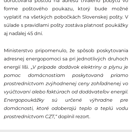
doručovaná poštou na adresu trvalého pobytu vo
forme poštového poukazu, ktorý bude možné
vyplatiť na všetkých pobočkách Slovenskej pošty. V
súlade s pravidlami pošty zostáva platnosť poukážky
aj naďalej 45 dní.
Ministerstvo pripomenulo, že spôsob poskytovania
adresnej energopomoci sa pri jednotlivých druhoch
energií líši.
„V prípade dodávok elektriny a plynu je
pomoc domácnostiam poskytovaná priamo
prostredníctvom zvýhodnenej ceny zohľadnenej vo
vyúčtovaní alebo faktúrach od dodávateľov energií.
Energopoukážky sú určené výhradne pre
domácnosti, ktoré odoberajú teplo a teplú vodu
prostredníctvom CZT,“
doplnil rezort.