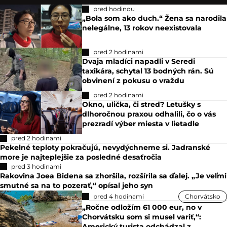
pred hodinou
„Bola som ako duch.“ Žena sa narodila
nelegálne, 13 rokov neexistovala
pred 2 hodinami
Dvaja mladíci napadli v Seredi
taxikára, schytal 13 bodných rán. Sú
obvinení z pokusu o vraždu
pred 2 hodinami
Okno, ulička, či stred? Letušky s
dlhoročnou praxou odhalili, čo o vás
prezradí výber miesta v lietadle
pred 2 hodinami
Pekelné teploty pokračujú, nevydýchneme si. Jadranské
more je najteplejšie za posledné desaťročia
pred 3 hodinami
Rakovina Joea Bidena sa zhoršila, rozšírila sa ďalej. „Je veľmi
smutné sa na to pozerať,“ opísal jeho syn
pred 4 hodinami
Chorvátsko
„Ročne odložím 61 000 eur, no v
Chorvátsku som si musel variť,“:
Americký turista odchádzal z