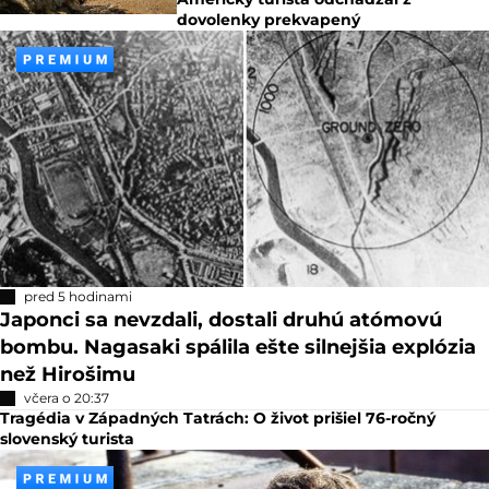
dovolenky prekvapený
pred 5 hodinami
Japonci sa nevzdali, dostali druhú atómovú
bombu. Nagasaki spálila ešte silnejšia explózia
než Hirošimu
včera o 20:37
Tragédia v Západných Tatrách: O život prišiel 76-ročný
slovenský turista