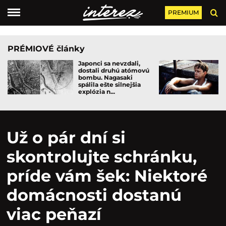
PREMIUM
PRÉMIOVÉ články
Japonci sa nevzdali,
dostali druhú atómovú
bombu. Nagasaki
spálila ešte silnejšia
explózia n...
Už o pár dní si
skontrolujte schránku,
príde vám šek: Niektoré
domácnosti dostanú
viac peňazí