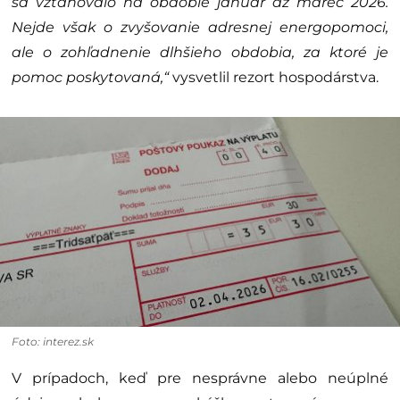
sa vzťahovalo na obdobie január až marec 2026.
Nejde však o zvyšovanie adresnej energopomoci,
ale o zohľadnenie dlhšieho obdobia, za ktoré je
pomoc poskytovaná,“
vysvetlil rezort hospodárstva.
Foto: interez.sk
V prípadoch, keď pre nesprávne alebo neúplné