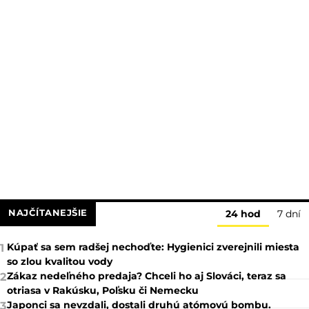
NAJČÍTANEJŠIE
24 hod
7 dní
Kúpať sa sem radšej nechoďte: Hygienici zverejnili miesta
1
so zlou kvalitou vody
Zákaz nedeľného predaja? Chceli ho aj Slováci, teraz sa
2
otriasa v Rakúsku, Poľsku či Nemecku
Japonci sa nevzdali, dostali druhú atómovú bombu.
3