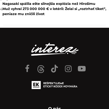
Nagasaki spálila ešte silnejšia explózia než Hirošimu
Muž vyhral 273 000 000 € v lotérii: Želal si „roztrhať tiket“,
4
peniaze mu zničili život
O nás