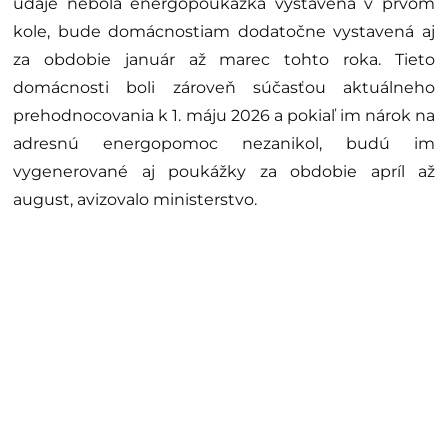
údaje nebola energopoukážka vystavená v prvom
kole, bude domácnostiam dodatočne vystavená aj
za obdobie január až marec tohto roka. Tieto
domácnosti boli zároveň súčasťou aktuálneho
prehodnocovania k 1. máju 2026 a pokiaľ im nárok na
adresnú energopomoc nezanikol, budú im
vygenerované aj poukážky za obdobie apríl až
august, avizovalo ministerstvo.