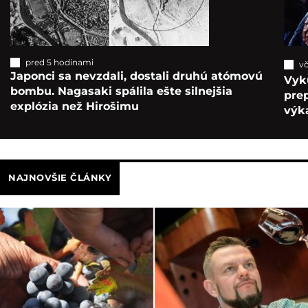
pred 5 hodinami
vč
Japonci sa nevzdali, dostali druhú atómovú
Vyk
bombu. Nagasaki spálila ešte silnejšia
pre
explózia než Hirošimu
výka
NAJNOVŠIE ČLÁNKY