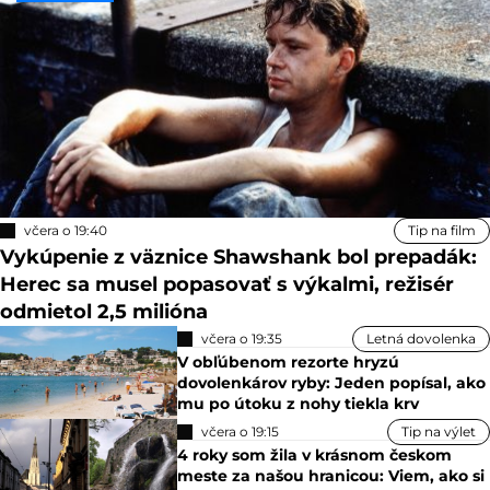
včera o 19:40
Tip na film
Vykúpenie z väznice Shawshank bol prepadák:
Herec sa musel popasovať s výkalmi, režisér
odmietol 2,5 milióna
včera o 19:35
Letná dovolenka
V obľúbenom rezorte hryzú
dovolenkárov ryby: Jeden popísal, ako
mu po útoku z nohy tiekla krv
včera o 19:15
Tip na výlet
4 roky som žila v krásnom českom
meste za našou hranicou: Viem, ako si