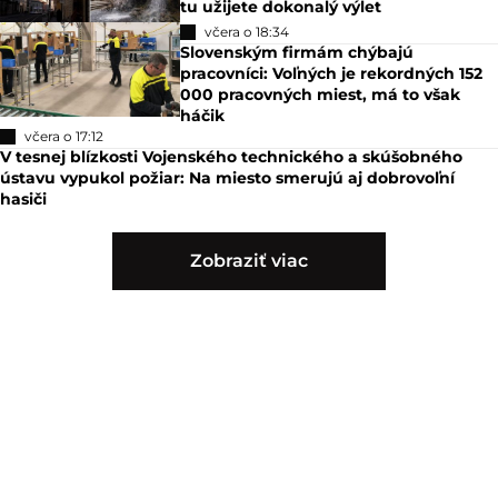
tu užijete dokonalý výlet
včera o 18:34
Slovenským firmám chýbajú
pracovníci: Voľných je rekordných 152
000 pracovných miest, má to však
háčik
včera o 17:12
V tesnej blízkosti Vojenského technického a skúšobného
ústavu vypukol požiar: Na miesto smerujú aj dobrovoľní
hasiči
Zobraziť viac